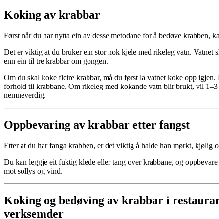
Koking av krabbar
Først når du har nytta ein av desse metodane for å bedøve krabben, k
Det er viktig at du bruker ein stor nok kjele med rikeleg vatn. Vatnet 
enn ein til tre krabbar om gongen.
Om du skal koke fleire krabbar, må du først la vatnet koke opp igjen. P
forhold til krabbane. Om rikeleg med kokande vatn blir brukt, vil 1–3
nemneverdig.
Oppbevaring av krabbar etter fangst
Etter at du har fanga krabben, er det viktig å halde han mørkt, kjølig o
Du kan leggje eit fuktig klede eller tang over krabbane, og oppbevare d
mot sollys og vind.
Koking og bedøving av krabbar i restauran
verksemder