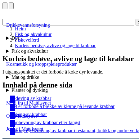
Drikkevannsforsyning
Heim
Fisk og akvakultur
Dyr
Fiskevelferd
Korleis bedøve, avlive og lage til krabbar
Fisk og akvakultur
Korleis bedøve, avlive og lage til krabbar
Kosmetikk og kroppspleieprodukter
I utgangspunktet er det forbode å koke dyr levande.
Mat og drikke
Innhald på denne sida
Planter og dyrking
Bedøving av krabbar
Meld fra til Mattilsynet
Det er forbode å brekke av klørne på levande krabbar
Koking av krabbar
Om Mattilsynet
Oppbevaring av krabbar etter fangst
Jobbe i Mattilsynet
Koking og bedøving av krabbar i restaurant, butikk og andre ver