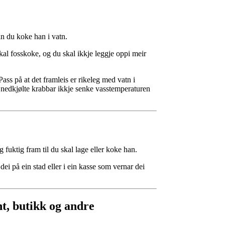
an du koke han i vatn.
skal fosskoke, og du skal ikkje leggje oppi meir
ass på at det framleis er rikeleg med vatn i
 nedkjølte krabbar ikkje senke vasstemperaturen
g fuktig fram til du skal lage eller koke han.
ei på ein stad eller i ein kasse som vernar dei
t, butikk og andre