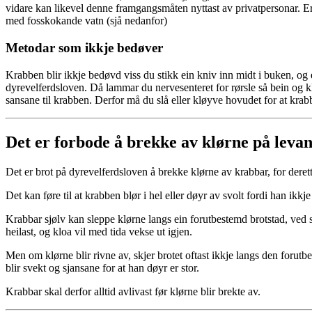
vidare kan likevel denne framgangsmåten nyttast av privatpersonar. Er
med fosskokande vatn (sjå nedanfor)
Metodar som ikkje bedøver
Krabben blir ikkje bedøvd viss du stikk ein kniv inn midt i buken, og ei
dyrevelferdsloven. Då lammar du nervesenteret for rørsle så bein og kl
sansane til krabben. Derfor må du slå eller kløyve hovudet for at krab
Det er forbode å brekke av klørne på leva
Det er brot på dyrevelferdsloven å brekke klørne av krabbar, for derett
Det kan føre til at krabben blør i hel eller døyr av svolt fordi han ikkje
Krabbar sjølv kan sleppe klørne langs ein forutbestemd brotstad, ved s
heilast, og kloa vil med tida vekse ut igjen.
Men om klørne blir rivne av, skjer brotet oftast ikkje langs den forut
blir svekt og sjansane for at han døyr er stor.
Krabbar skal derfor alltid avlivast før klørne blir brekte av.