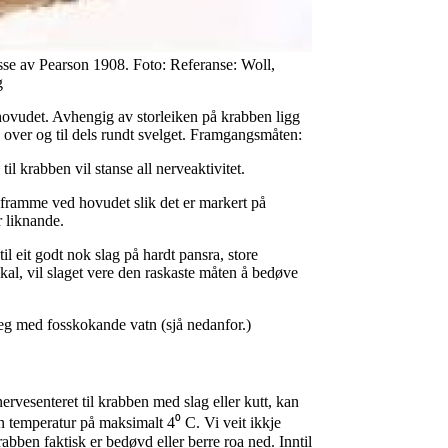
isse av Pearson 1908. Foto: Referanse: Woll,
g
i hovudet. Avhengig av storleiken på krabben ligg
 over og til dels rundt svelget. Framgangsmåten:
il krabben vil stanse all nerveaktivitet.
 framme ved hovudet slik det er markert på
r liknande.
il eit godt nok slag på hardt pansra, store
skal, vil slaget vere den raskaste måten å bedøve
leg med fosskokande vatn (sjå nedanfor.)
ervesenteret til krabben med slag eller kutt, kan
n temperatur på maksimalt 4⁰ C. Vi veit ikkje
abben faktisk er bedøvd eller berre roa ned. Inntil