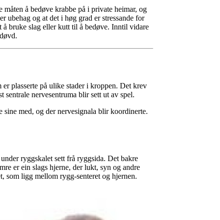
ste måten å bedøve krabbe på i private heimar, og
ner ubehag og at det i høg grad er stressande for
t å bruke slag eller kutt til å bedøve. Inntil vidare
edøvd.
er plasserte på ulike stader i kroppen. Det krev
 sentrale nervesentruma blir sett ut av spel.
 sine med, og der nervesignala blir koordinerte.
 under ryggskalet sett frå ryggsida. Det bakre
re er ein slags hjerne, der lukt, syn og andre
get, som ligg mellom rygg-senteret og hjernen.