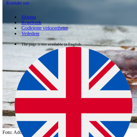
Kontakt oss
Skjema
Regelverk
Godkjente virksomheter
Veiledere
The page is not available in English.
Foto: Adobe Stock