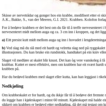
Skisse av nervetrådar og gonger hos ein krabbe, modifisert etter ei sk
A.K., Bakke, S., van der Meeren, G.I. 2021. Krabben. Kolofon forla
For å bedøve krabben er det best om du får til å treffe nervesenteret 
nervesenteret midt mellom auga og ca. 3 cm inn i kroppen, og det ligg
a)
Eitt presist kutt midt mellom auga og inn i hovudet i lengderetninga t
b)
Ved slag må du slå med eit hardt og velretta slag ned på ryggskalet
illustrasjonen. Du kan bruke ein rundstokk, handtaket på ein kniv elle
Slaget vil medføre at skalet blir knust. Det kan òg vere vanskeleg å få t
krabbar. Kuttet er mest effektivt, men om krabben har eit svært hardt 
krabben på.
Har du bedøvd krabben med slaget eller kutta, kan han leggjast i rike
Nedkjøling
Om krabbeskalet er for hardt, og du ikkje får til å bedøve det fremste n
du leggje han i kjøleskapet i minst 60 minutt. Kjøleskapet må halde ei
sikkert om krabben er bedøvd etter nedkjøling, då det må testast om kr