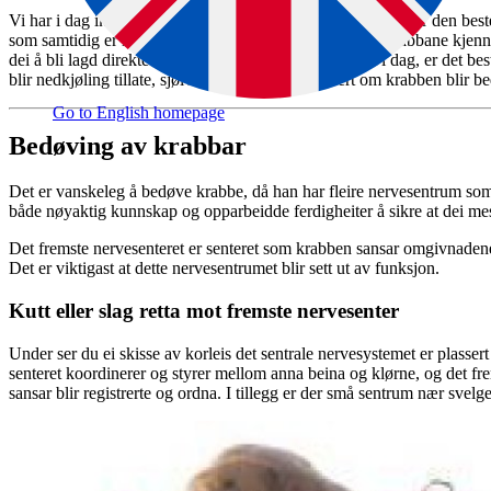
Vi har i dag ikkje tilstrekkeleg kunnskap til å seie kva som er den be
som samtidig er mogleg for folk flest å få til. Vi veit at krabbane kjen
dei å bli lagd direkte i kokande vatn. Ut frå det vi veit i dag, er det bes
blir nedkjøling tillate, sjølv om vi ikkje veit sikkert om krabben blir b
Go to English homepage
Bedøving av krabbar
Det er vanskeleg å bedøve krabbe, då han har fleire nervesentrum som 
både nøyaktig kunnskap og opparbeidde ferdigheiter å sikre at dei mest
Det fremste nervesenteret er senteret som krabben sansar omgivnadene
Det er viktigast at dette nervesentrumet blir sett ut av funksjon.
Kutt eller slag retta mot fremste nervesenter
Under ser du ei skisse av korleis det sentrale nervesystemet er plassert
senteret koordinerer og styrer mellom anna beina og klørne, og det frem
sansar blir registrerte og ordna. I tillegg er der små sentrum nær svel