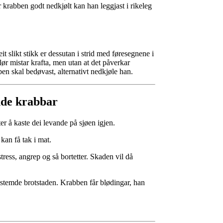
 krabben godt nedkjølt kan han leggjast i rikeleg
t slikt stikk er dessutan i strid med føresegnene i
ør mistar krafta, men utan at det påverkar
ben skal bedøvast, alternativt nedkjøle han.
nde krabbar
er å kaste dei levande på sjøen igjen.
 kan få tak i mat.
tress, angrep og så bortetter. Skaden vil då
bestemde brotstaden. Krabben får blødingar, han