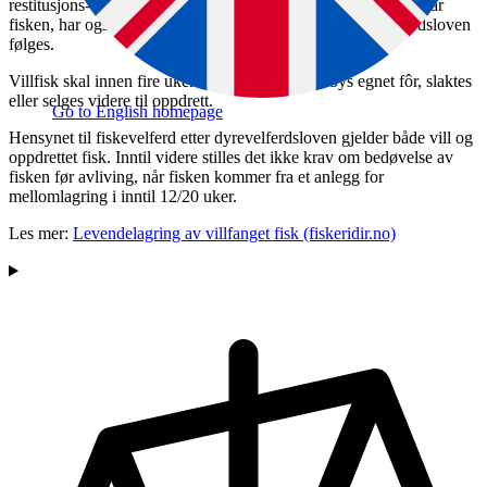
restitusjons- og mellomlagringsmerd. Den som til enhver tid har
fisken, har også ansvaret for fiskens velferd og at dyrevelferdsloven
følges.
Villfisk skal innen fire uker etter merdsetting tilbys egnet fôr, slaktes
eller selges videre til oppdrett.
Go to English homepage
Hensynet til fiskevelferd etter dyrevelferdsloven gjelder både vill og
oppdrettet fisk. Inntil videre stilles det ikke
krav om bedøvelse av
fisken før avliving, når fisken kommer fra et anlegg for
mellomlagring i inntil 12/20 uker.
Les mer:
Levendelagring av villfanget fisk (fiskeridir.no)