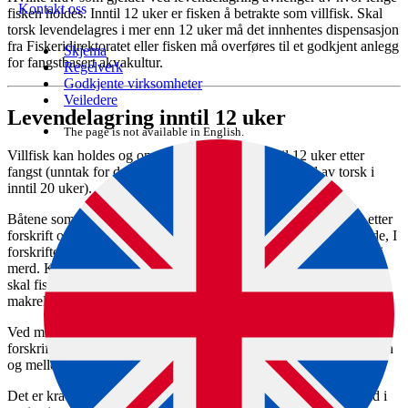
Kontakt oss
fisken holdes. Inntil 12 uker er fisken å betrakte som villfisk.
Skal
torsk levendelagres i mer enn 12 uker må det innhentes dispensasjon
fra Fiskeridirektoratet eller fisken må overføres til et godkjent anlegg
Skjema
for fangstbasert akvakultur.
Regelverk
Godkjente virksomheter
Veiledere
Levendelagring inntil 12 uker
The page is not available in English.
Villfisk kan holdes og omsettes som villfisk inntil 12 uker etter
fangst (unntak for de som har fått dispensasjon til hold av torsk i
inntil 20 uker).
Båtene som fisker og leverer fisken levende må være godkjent etter
forskrift om krav til fartøy som skal fiske og føre fangsten levende, I
forskriften stilles det krav om sortering av fisken før fisken settes i
merd. Kravet om godkjenning av fartøy gjelder for alle fartøy som
skal fiske og føre levende fisk av andre arter enn sei, sild, brisling,
makrell og ål.
Ved merdsetting og levendelagring av villfisken gjelder kravene i
forskrift om fangst av fisk som skal holdes levende, samt restitusjon
og mellomlagring.
Det er krav til skånsom behandling under fiske, transport og hold i