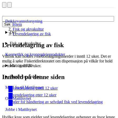
Drikkevannsforsyning
Hjem
Søk
Fisk og akvakultur
Dyr
Levendelagring av fisk
Fisk og akvakultur
Levendelagring av fisk
Kosmetikk og kroppspleieprodukter
Villfisk kan holdes i mellomlagringsmerder
i inntil 12 uker. Det er
mulig å søke Fiskeridirektoratet om dispensasjon på vilkår for hold
Mat og drikke
av torsk i inntil 20 uker.
Innhold på denne siden
Planter og dyrking
Meld fra til Mattilsynet
Levendelagring inntil 12 uker
Levendelagring etter 12 uker
Om Mattilsynet
Regler for håndtering av selvdød fisk ved levendelagring
Jobbe i Mattilsynet
Hvilke krav som gjelder ved levendelagring avhenger av hvor lenge