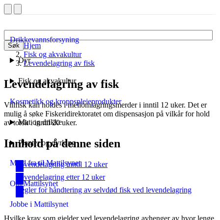
Drikkevannsforsyning
Hjem
Søk
Fisk og akvakultur
Dyr
Levendelagring av fisk
Fisk og akvakultur
Levendelagring av fisk
Kosmetikk og kroppspleieprodukter
Villfisk kan holdes i mellomlagringsmerder
i inntil 12 uker. Det er
mulig å søke Fiskeridirektoratet om dispensasjon på vilkår for hold
Mat og drikke
av torsk i inntil 20 uker.
Innhold på denne siden
Planter og dyrking
Meld fra til Mattilsynet
Levendelagring inntil 12 uker
Levendelagring etter 12 uker
Om Mattilsynet
Regler for håndtering av selvdød fisk ved levendelagring
Jobbe i Mattilsynet
Hvilke krav som gjelder ved levendelagring avhenger av hvor lenge