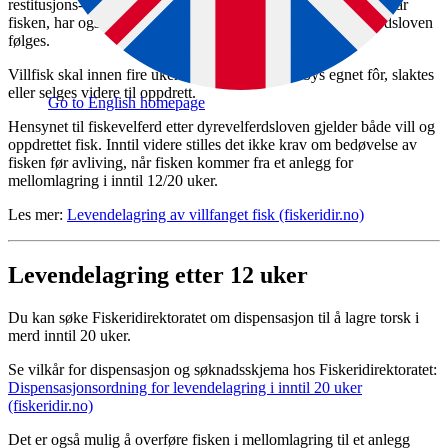
restitusjons- og mellomlagringsmerd. Den som til enhver tid har
fisken, har også ansvaret for fiskens velferd og at dyrevelferdsloven
følges.
Villfisk skal innen fire uker etter merdsetting tilbys egnet fôr, slaktes
eller selges videre til oppdrett.
Go to English homepage
Hensynet til fiskevelferd etter dyrevelferdsloven gjelder både vill og
oppdrettet fisk. Inntil videre stilles det ikke
krav om bedøvelse av
fisken før avliving, når fisken kommer fra et anlegg for
mellomlagring i inntil 12/20 uker.
Les mer:
Levendelagring av villfanget fisk (fiskeridir.no)
Levendelagring etter 12 uker
Du kan søke Fiskeridirektoratet om dispensasjon til å lagre torsk i
merd inntil 20 uker.
Se vilkår for dispensasjon og søknadsskjema hos Fiskeridirektoratet:
Dispensasjonsordning for levendelagring i inntil 20 uker
(fiskeridir.no)
Det er også mulig å overføre fisken i mellomlagring til et anlegg