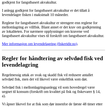
godkjent for fangstbasert akvakultur.
I anlegg godkjent for fangstbasert akvakultur er det tillatt å
levendelagre fisken i maksimalt 10 måneder.
Reglene for fangstbasert akvakultur er strengere enn reglene for
mellomlagring av villfisk. Blant annet er det krav om godkjenning
av lokaliteten. For nærmere opplysninger om kravene ved
fangstbasert akvakultur vises til forskrift om fangstbasert akvakultur.
Mer informasjon om levendelagring (fiskeridir.no)
.
Regler for håndtering av selvdød fisk ved
levendelagring
Regelmessig uttak av svak og skadd fisk vil redusere antallet
selvdød fisk, men det vil likevel være enkeltfisk som dør.
Selvdød fisk i mellomlagringsanlegg vil som hovedregel være
uegnet til konsum (forskrift om kvalitet på fisk og fiskevarer § 14,
a).
Vi åpner likevel for at fisk som dør innenfor de første 48 timer etter