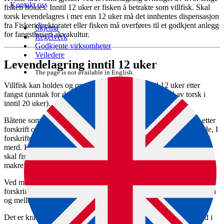
Kontakt oss
fisken holdes. Inntil 12 uker er fisken å betrakte som villfisk.
Skal
torsk levendelagres i mer enn 12 uker må det innhentes dispensasjon
fra Fiskeridirektoratet eller fisken må overføres til et godkjent anlegg
Skjema
for fangstbasert akvakultur.
Regelverk
Godkjente virksomheter
Veiledere
Levendelagring inntil 12 uker
The page is not available in English.
Villfisk kan holdes og omsettes som villfisk inntil 12 uker etter
fangst (unntak for de som har fått dispensasjon til hold av torsk i
inntil 20 uker).
Båtene som fisker og leverer fisken levende må være godkjent etter
forskrift om krav til fartøy som skal fiske og føre fangsten levende, I
forskriften stilles det krav om sortering av fisken før fisken settes i
merd. Kravet om godkjenning av fartøy gjelder for alle fartøy som
skal fiske og føre levende fisk av andre arter enn sei, sild, brisling,
makrell og ål.
Ved merdsetting og levendelagring av villfisken gjelder kravene i
forskrift om fangst av fisk som skal holdes levende, samt restitusjon
og mellomlagring.
Det er krav til skånsom behandling under fiske, transport og hold i