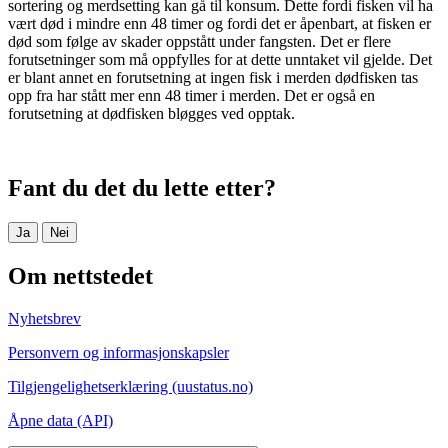
sortering og merdsetting kan gå til konsum. Dette fordi fisken vil ha
vært død i mindre enn 48 timer og fordi det er åpenbart, at fisken er
død som følge av skader oppstått under fangsten. Det er flere
forutsetninger som må oppfylles for at dette unntaket vil gjelde. Det
er blant annet en forutsetning at ingen fisk i merden dødfisken tas
opp fra har stått mer enn 48 timer i merden. Det er også en
forutsetning at dødfisken bløgges ved opptak.
Fant du det du lette etter?
Ja
Nei
Om nettstedet
Nyhetsbrev
Personvern og informasjonskapsler
Tilgjengelighetserklæring (uustatus.no)
Åpne data (API)