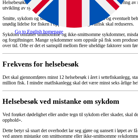
Helsebesøket skal planlegges og gjennomføres ut fra en vurdering av ri
utvikling av sykdom og spredning av smitte fra anlegget.
Smitte, sykdom og skader skal avdekkes, forebygges og eventuelt beh
unødig lidelse for fisken i oppdrettsanlegg og villfisk skal reduseres.
Go to English homepage
Sykdom omfatter smittsomme og ikke-smittsomme sykdommer, misdannel
og forgiftninger. Mange sykdommer som oppstår på fisk som produsere
over tid. Ofte er det et samspill mellom flere uheldige faktorer som før
Frekvens for helsebesøk
Det skal gjennomføres minst 12 helsebesøk i året i settefiskanlegg, 
million fisk. I mindre matfiskanlegg skal det være minst seks årlige h
Helsebesøk ved mistanke om sykdom
Ved forøket dødelighet eller andre tegn til sykdom eller skader, skal
opphold».
Dette betyr så snart det overhodet lar seg gjøre og uansett i løpet av f
ved annen mistanke om smittsomme eller ikke-smittsomme sykdommer.