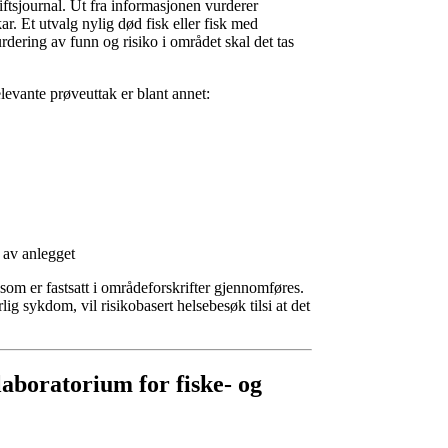
riftsjournal. Ut fra informasjonen vurderer
ar. Et utvalg nylig død fisk eller fisk med
dering av funn og risiko i området skal det tas
levante prøveuttak er blant annet:
t av anlegget
som er fastsatt i områdeforskrifter gjennomføres.
ig sykdom, vil risikobasert helsebesøk tilsi at det
laboratorium for fiske- og