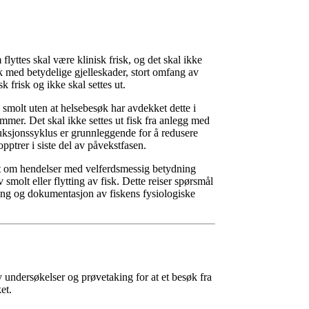
flyttes skal være klinisk frisk, og det skal ikke
k med betydelige gjelleskader, stort omfang av
 frisk og ikke skal settes ut.
 smolt uten at helsebesøk har avdekket dette i
mer. Det skal ikke settes ut fisk fra anlegg med
ksjonssyklus er grunnleggende for å redusere
opptrer i siste del av påvekstfasen.
net om hendelser med velferdsmessig betydning
v smolt eller flytting av fisk. Dette reiser spørsmål
esting og dokumentasjon av fiskens fysiologiske
v undersøkelser og prøvetaking for at et besøk fra
et.