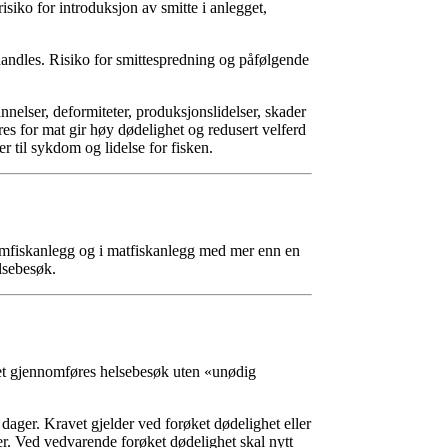
siko for introduksjon av smitte i anlegget,
andles. Risiko for smittespredning og påfølgende
ser, deformiteter, produksjonslidelser, skader
s for mat gir høy dødelighet og redusert velferd
er til sykdom og lidelse for fisken.
stamfiskanlegg og i matfiskanlegg med mer enn en
elsebesøk.
 det gjennomføres helsebesøk uten «unødig
å dager. Kravet gjelder ved forøket dødelighet eller
 Ved vedvarende forøket dødelighet skal nytt