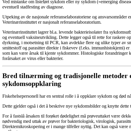
Ved mistanke om listeført sykdom eller ny sykdom («emerging disease»)
eventuell stadfesting av diagnose.
Utpeking av de nasjonale referanselaboratoriene og ansvarsområder er g
Veterinærinstituttet er nasjonalt referanselaboratorium.
Veterinærinstituttet lagrer bl.a. levende bakterieisolater fra sykdomsu
og eventuell vaksineutvikling. Dette legger også til rette for raskere 
dyrkning, i motsetning til PCR, kan avdekke flere og ulike typer av s
smittestoff og parasitter direkte i fiskevev (f.eks. immunhistokjemi) er
som kan være årsak til kjente sykdommer. Histologiske forandringer
forårsaket av virus eller bakterier.
Bred tilnærming og tradisjonelle metoder e
sykdomsoppklaring
Fiskehelsepersonell har en sentral rolle i å oppklare sykdom og død når
Dette gjelder også i det å beskrive nye sykdomsbilder og knytte dette ti
For å fastslå årsaken til forøket dødelighet må prøveuttaket være dekk
nødvendig med uttak av prøver for bakteriologisk, virologisk, parasitt
Direktemikroskopering er i mange tilfeller nyttig. Det kan også vær