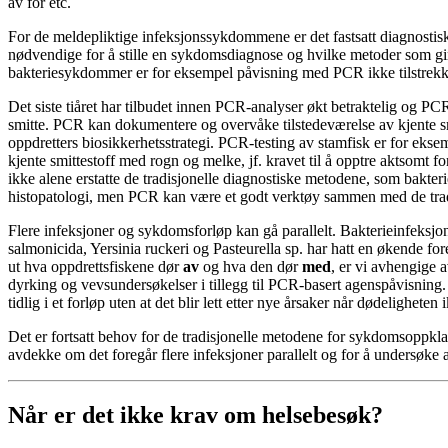
av fôr etc.
For de meldepliktige infeksjonssykdommene er det fastsatt diagnostisk
nødvendige for å stille en sykdomsdiagnose og hvilke metoder som gi
bakteriesykdommer er for eksempel påvisning med PCR ikke tilstrekkel
Det siste tiåret har tilbudet innen PCR-analyser økt betraktelig og PCR
smitte. PCR kan dokumentere og overvåke tilstedeværelse av kjente smi
oppdretters biosikkerhetsstrategi. PCR-testing av stamfisk er for eksem
kjente smittestoff med rogn og melke, jf. kravet til å opptre aktsomt
ikke alene erstatte de tradisjonelle diagnostiske metodene, som bakte
histopatologi, men PCR kan være et godt verktøy sammen med de trad
Flere infeksjoner og sykdomsforløp kan gå parallelt. Bakterieinfeks
salmonicida, Yersinia ruckeri og Pasteurella sp. har hatt en økende fo
ut hva oppdrettsfiskene dør
av
og hva den dør
med
, er vi avhengige 
dyrking og vevsundersøkelser i tillegg til PCR-basert agenspåvisning. Vi 
tidlig i et forløp uten at det blir lett etter nye årsaker når dødelighete
Det er fortsatt behov for de tradisjonelle metodene for sykdomsoppkla
avdekke om det foregår flere infeksjoner parallelt og for å undersøke a
Når er det ikke krav om helsebesøk?