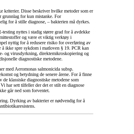
e kriterier. Disse beskriver hvilke metoder som er
r grunnlag for kun mistanke. For
ig for å stille diagnose, – bakterien må dyrkes.
-testing nyttes i stadig større grad for å avdekke
ttestoffer og være et viktig verktøy i
pel nyttig for å redusere risiko for overføring av
 for å ikke spre sykdom i matloven § 19. PCR kan
rie- og virusdyrkning, direktemikroskopiering og
isjonelle diagnostiske metodene.
joner med Aeromonas salmonicida subsp.
rekomst og betydning de senere årene. For å finne
av de klassiske diagnostiske metodene som
har sett tilfeller der det er stilt en diagnose
n ikke går ned som forventet.
ring. Dyrking av bakterier er nødvendig for å
ntibiotikaresistens.