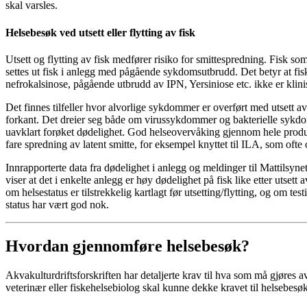
skal varsles.
Helsebesøk ved utsett eller flytting av fisk
Utsett og flytting av fisk medfører risiko for smittespredning. Fisk som 
settes ut fisk i anlegg med pågående sykdomsutbrudd. Det betyr at fis
nefrokalsinose, pågående utbrudd av IPN, Yersiniose etc. ikke er klinisk
Det finnes tilfeller hvor alvorlige sykdommer er overført med utsett av
forkant. Det dreier seg både om virussykdommer og bakterielle sykdom
uavklart forøket dødelighet. God helseovervåking gjennom hele produ
fare spredning av latent smitte, for eksempel knyttet til ILA, som ofte 
Innrapporterte data fra dødelighet i anlegg og meldinger til Mattilsy
viser at det i enkelte anlegg er høy dødelighet på fisk like etter utsett a
om helsestatus er tilstrekkelig kartlagt før utsetting/flytting, og om t
status har vært god nok.
Hvordan gjennomføre helsebesøk?
Akvakulturdriftsforskriften har detaljerte krav til hva som må gjøres a
veterinær eller fiskehelsebiolog skal kunne dekke kravet til helsebesøk