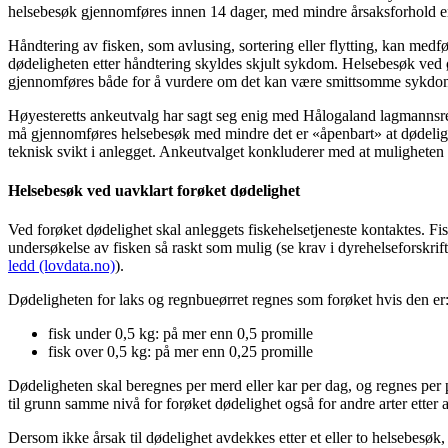
helsebesøk gjennomføres innen 14 dager, med mindre årsaksforhold er
Håndtering av fisken, som avlusing, sortering eller flytting, kan medfø
dødeligheten etter håndtering skyldes skjult sykdom. Helsebesøk ved ø
gjennomføres både for å vurdere om det kan være smittsomme sykdomme
Høyesteretts ankeutvalg har sagt seg enig med Hålogaland lagmannsret
må gjennomføres helsebesøk med mindre det er «åpenbart» at dødeli
teknisk svikt i anlegget. Ankeutvalget konkluderer med at muligheten 
Helsebesøk ved uavklart forøket dødelighet
Ved forøket dødelighet skal anleggets fiskehelsetjeneste kontaktes. F
undersøkelse av fisken så raskt som mulig (se krav i dyrehelseforskri
ledd (lovdata.no)
).
Dødeligheten for laks og regnbueørret regnes som forøket hvis den er
fisk under 0,5 kg: på mer enn 0,5 promille
fisk over 0,5 kg: på mer enn 0,25 promille
Dødeligheten skal beregnes per merd eller kar per dag, og regnes per 
til grunn samme nivå for forøket dødelighet også for andre arter etter at
Dersom ikke årsak til dødelighet avdekkes etter et eller to helsebesøk, 