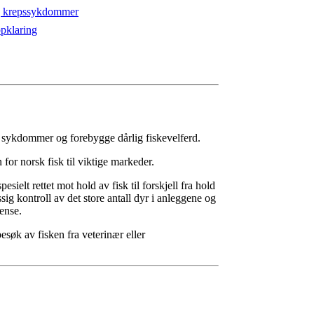
 og krepssykdommer
ppklaring
v sykdommer og forebygge dårlig fiskevelferd.
or norsk fisk til viktige markeder.
pesielt rettet mot hold av fisk til forskjell fra hold
ig kontroll av det store antall dyr i anleggene og
ense.
esøk av fisken fra veterinær eller