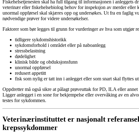
Fiskehelsetjenesten skal ha full tilgang til informasjonen i anleggets d
veterinær eller fiskehelsebiolog behov for inspeksjon av merder eller k
unormal oppførsel skal skjæres opp og undersøkes. Ut fra en faglig vur
nødvendige prøver for videre undersøkelser.
Faktorer som bør legges til grunn for vurderinger av hva som utgjør re
tidligere sykdomshistorikk
sykdomsforhold i området eller på naboanlegg
stressbelastning
dødelighet
klinisk bilde og obduksjonsfunn
unormal oppførsel
redusert appetitt
fisk som nylig er tatt inn i anlegget eller som snart skal flyttes u
Oppdretter må også sikre at pålagt prøveuttak for PD, ILA eller annet 
Ligger anlegget i en sone for bekjempelse eller overvåking av en alvorl
testes for sykdommen.
Veterinærinstituttet er nasjonalt referanse
krepssykdommer