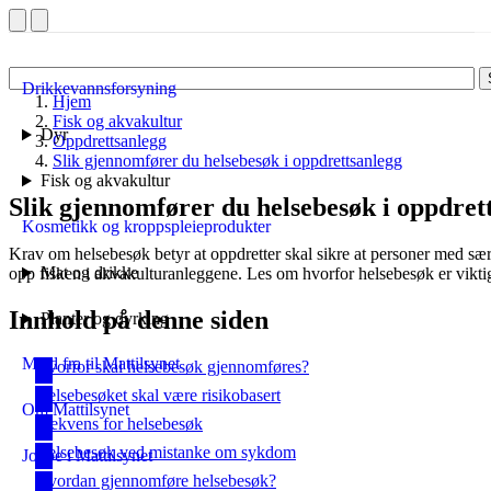
Drikkevannsforsyning
Hjem
Fisk og akvakultur
Dyr
Oppdrettsanlegg
Slik gjennomfører du helsebesøk i oppdrettsanlegg
Fisk og akvakultur
Slik gjennomfører du helsebesøk i oppdret
Kosmetikk og kroppspleieprodukter
Krav om helsebesøk betyr at oppdretter skal sikre at personer med sær
Mat og drikke
opp fisken i akvakulturanleggene. Les om hvorfor helsebesøk er vikt
Innhold på denne siden
Planter og dyrking
Meld fra til Mattilsynet
Hvorfor skal helsebesøk gjennomføres?
Helsebesøket skal være risikobasert
Om Mattilsynet
Frekvens for helsebesøk
Helsebesøk ved mistanke om sykdom
Jobbe i Mattilsynet
Hvordan gjennomføre helsebesøk?