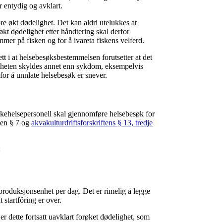
 entydig og avklart.
re økt dødelighet. Det kan aldri utelukkes at
kt dødelighet etter håndtering skal derfor
r på fisken og for å ivareta fiskens velferd.
t i at helsebesøksbestemmelsen forutsetter at det
gheten skyldes annet enn sykdom, eksempelvis
for å unnlate helsebesøk er snever.
iskehelsepersonell skal gjennomføre helsebesøk for
ften § 7 og
akvakulturdriftsforskriftens § 13, tredje
:
produksjonsenhet per dag. Det er rimelig å legge
 startfôring er over.
er dette fortsatt uavklart forøket dødelighet, som