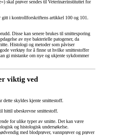
 skal prøver sendes til Veterinærinstituttet for
itt i kontrollforskriftens artikkel 100 og 101.
tbrudd. Disse kan senere brukes til smittesporing
oppdagelse av nye bakterielle patogener, da
mitte. Histologi og metoder som påviser
 gode verktøy for å finne ut hvilke smittestoffer
 kan gi mistanke om nye og ukjente sykdommer
r viktig ved
 dette skyldes kjente smittestoff.
l hittil ubeskrevne smittestoff.
ende for ulike typer av smitte. Det kan være
ologisk og histologisk undersøkelse.
e nødvendig med blodprøver, vannprøver og prøver