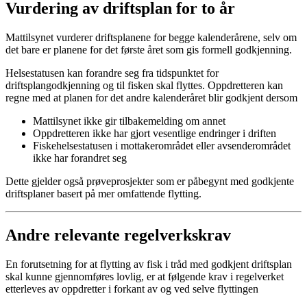
Vurdering av driftsplan for to år
Mattilsynet vurderer driftsplanene for begge kalenderårene, selv om
det bare er planene for det første året som gis formell godkjenning.
Helsestatusen kan forandre seg fra tidspunktet for
driftsplangodkjenning og til fisken skal flyttes. Oppdretteren kan
regne med at planen for det andre kalenderåret blir godkjent dersom
Mattilsynet ikke gir tilbakemelding om annet
Oppdretteren ikke har gjort vesentlige endringer i driften
Fiskehelsestatusen i mottakerområdet eller avsenderområdet
ikke har forandret seg
Dette gjelder også prøveprosjekter som er påbegynt med godkjente
driftsplaner basert på mer omfattende flytting.
Andre relevante regelverkskrav
En forutsetning for at flytting av fisk i tråd med godkjent driftsplan
skal kunne gjennomføres lovlig, er at følgende krav i regelverket
etterleves av oppdretter i forkant av og ved selve flyttingen