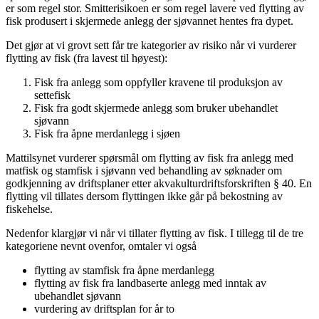
er som regel stor. Smitterisikoen er som regel lavere ved flytting av
fisk produsert i skjermede anlegg der sjøvannet hentes fra dypet.
Det gjør at vi grovt sett får tre kategorier av risiko når vi vurderer
flytting av fisk (fra lavest til høyest):
Fisk fra anlegg som oppfyller kravene til produksjon av
settefisk
Fisk fra godt skjermede anlegg som bruker ubehandlet
sjøvann
Fisk fra åpne merdanlegg i sjøen
Mattilsynet vurderer spørsmål om flytting av fisk fra anlegg med
matfisk og stamfisk i sjøvann ved behandling av søknader om
godkjenning av driftsplaner etter akvakulturdriftsforskriften § 40. En
flytting vil tillates dersom flyttingen ikke går på bekostning av
fiskehelse.
Nedenfor klargjør vi når vi tillater flytting av fisk. I tillegg til de tre
kategoriene nevnt ovenfor, omtaler vi også
flytting av stamfisk fra åpne merdanlegg
flytting av fisk fra landbaserte anlegg med inntak av
ubehandlet sjøvann
vurdering av driftsplan for år to