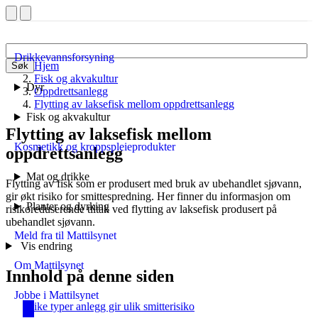
Drikkevannsforsyning
Hjem
Søk
Fisk og akvakultur
Dyr
Oppdrettsanlegg
Flytting av laksefisk mellom oppdrettsanlegg
Fisk og akvakultur
Flytting av laksefisk mellom
Kosmetikk og kroppspleieprodukter
oppdrettsanlegg
Mat og drikke
Flytting av fisk som er produsert med bruk av ubehandlet sjøvann,
gir økt risiko for smittespredning. Her finner du informasjon om
Planter og dyrking
risikoreduserende tiltak ved flytting av laksefisk produsert på
ubehandlet sjøvann.
Meld fra til Mattilsynet
Vis endring
Om Mattilsynet
Innhold på denne siden
Jobbe i Mattilsynet
Ulike typer anlegg gir ulik smitterisiko