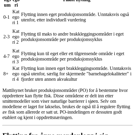
um
ri
Kat
Flytting innen eget produksjonsområde. Unntaksvis også
0-1
ego
utenfor, etter individuell vurdering
ri 1
Kat
Flytting til maks to andre brakkleggingsområder i eget
2-3
ego
produksjonsområde per produksjonssyklus
ri 2
Kat
Flytting kun til eget eller ett tilgrensende område i eget
4-7
ego
produksjonsområde per produksjonssyklus
ri 3
Kat
Flytting kun innen eget brakkleggingsområde. Unntaksvis
8+
ego
også utenfor, særlig for skjermede "barnehagelokaliteter" i
ri 4
fjorder uten annen akvakultur
Mattilsynet bruker produksjonsområder (PO) for å bestemme hvor
oppdrettere kan flytte fisk. Disse områdene er delt inn etter
smittemodeller som viser naturlige barrierer i sjøen. Selv om
modellene er laget for lakselus, brukes de også til å regulere flytting
av fisk som allerede er satt ut. PO-inndelingen er dessuten godt
etablert og kjent i oppdrettsnæringen.