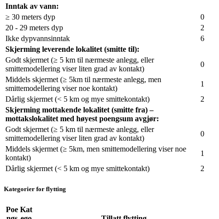
Inntak av vann:
≥ 30 meters dyp
0
20 - 29 meters dyp
2
Ikke dypvannsinntak
6
Skjerming leverende lokalitet (smitte til):
Godt skjermet (≥ 5 km til nærmeste anlegg, eller
0
smittemodellering viser liten grad av kontakt)
Middels skjermet (≥ 5km til nærmeste anlegg, men
1
smittemodellering viser noe kontakt)
Dårlig skjermet (< 5 km og mye smittekontakt)
2
Skjerming mottakende lokalitet (smitte fra) –
mottakslokalitet med høyest poengsum avgjør:
Godt skjermet (≥ 5 km til nærmeste anlegg, eller
0
smittemodellering viser liten grad av kontakt)
Middels skjermet (≥ 5km, men smittemodellering viser noe
1
kontakt)
Dårlig skjermet (< 5 km og mye smittekontakt)
2
Kategorier for flytting
Poe
Kat
ngs
ego
Tillatt flytting