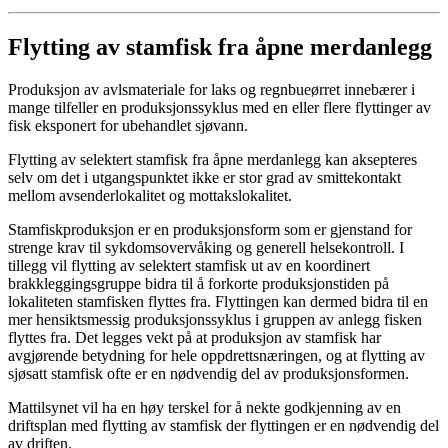
Flytting av stamfisk fra åpne merdanlegg
Produksjon av avlsmateriale for laks og regnbueørret innebærer i
mange tilfeller en produksjonssyklus med en eller flere flyttinger av
fisk eksponert for ubehandlet sjøvann.
Flytting av selektert stamfisk fra åpne merdanlegg kan aksepteres
selv om det i utgangspunktet ikke er stor grad av smittekontakt
mellom avsenderlokalitet og mottakslokalitet.
Stamfiskproduksjon er en produksjonsform som er gjenstand for
strenge krav til sykdomsovervåking og generell helsekontroll. I
tillegg vil flytting av selektert stamfisk ut av en koordinert
brakkleggingsgruppe bidra til å forkorte produksjonstiden på
lokaliteten stamfisken flyttes fra. Flyttingen kan dermed bidra til en
mer hensiktsmessig produksjonssyklus i gruppen av anlegg fisken
flyttes fra. Det legges vekt på at produksjon av stamfisk har
avgjørende betydning for hele oppdrettsnæringen, og at flytting av
sjøsatt stamfisk ofte er en nødvendig del av produksjonsformen.
Mattilsynet vil ha en høy terskel for å nekte godkjenning av en
driftsplan med flytting av stamfisk der flyttingen er en nødvendig del
av driften.