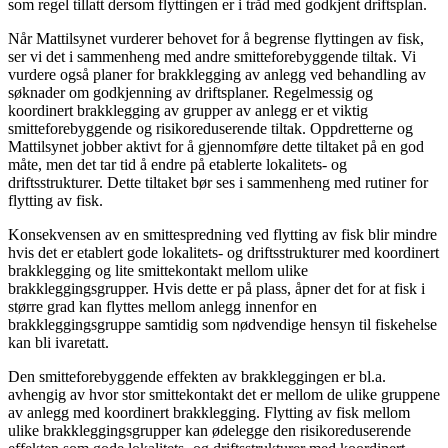
som regel tillatt dersom flyttingen er i tråd med godkjent driftsplan.
Når Mattilsynet vurderer behovet for å begrense flyttingen av fisk,
ser vi det i sammenheng med andre smitteforebyggende tiltak. Vi
vurdere også planer for brakklegging av anlegg ved behandling av
søknader om godkjenning av driftsplaner. Regelmessig og
koordinert brakklegging av grupper av anlegg er et viktig
smitteforebyggende og risikoreduserende tiltak. Oppdretterne og
Mattilsynet jobber aktivt for å gjennomføre dette tiltaket på en god
måte, men det tar tid å endre på etablerte lokalitets- og
driftsstrukturer. Dette tiltaket bør ses i sammenheng med rutiner for
flytting av fisk.
Konsekvensen av en smittespredning ved flytting av fisk blir mindre
hvis det er etablert gode lokalitets- og driftsstrukturer med koordinert
brakklegging og lite smittekontakt mellom ulike
brakkleggingsgrupper. Hvis dette er på plass, åpner det for at fisk i
større grad kan flyttes mellom anlegg innenfor en
brakkleggingsgruppe samtidig som nødvendige hensyn til fiskehelse
kan bli ivaretatt.
Den smitteforebyggende effekten av brakkleggingen er bl.a.
avhengig av hvor stor smittekontakt det er mellom de ulike gruppene
av anlegg med koordinert brakklegging. Flytting av fisk mellom
ulike brakkleggingsgrupper kan ødelegge den risikoreduserende