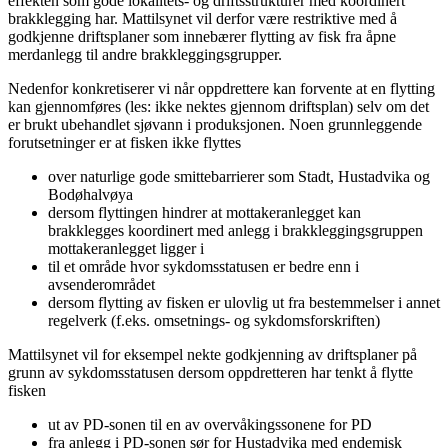
effekten som gode lokalitets- og driftsstrukturer med koordinert
brakklegging har. Mattilsynet vil derfor være restriktive med å
godkjenne driftsplaner som innebærer flytting av fisk fra åpne
merdanlegg til andre brakkleggingsgrupper.
Nedenfor konkretiserer vi når oppdrettere kan forvente at en flytting
kan gjennomføres (les: ikke nektes gjennom driftsplan) selv om det
er brukt ubehandlet sjøvann i produksjonen. Noen grunnleggende
forutsetninger er at fisken ikke flyttes
over naturlige gode smittebarrierer som Stadt, Hustadvika og
Bodøhalvøya
dersom flyttingen hindrer at mottakeranlegget kan
brakklegges koordinert med anlegg i brakkleggingsgruppen
mottakeranlegget ligger i
til et område hvor sykdomsstatusen er bedre enn i
avsenderområdet
dersom flytting av fisken er ulovlig ut fra bestemmelser i annet
regelverk (f.eks. omsetnings- og sykdomsforskriften)
Mattilsynet vil for eksempel nekte godkjenning av driftsplaner på
grunn av sykdomsstatusen dersom oppdretteren har tenkt å flytte
fisken
ut av PD-sonen til en av overvåkingssonene for PD
fra anlegg i PD-sonen sør for Hustadvika med endemisk