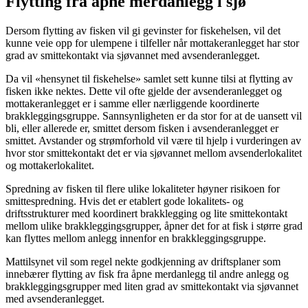
Flytting fra åpne merdanlegg i sjø
Dersom flytting av fisken vil gi gevinster for fiskehelsen, vil det
kunne veie opp for ulempene i tilfeller når mottakeranlegget har stor
grad av smittekontakt via sjøvannet med avsenderanlegget.
Da vil «hensynet til fiskehelse» samlet sett kunne tilsi at flytting av
fisken ikke nektes. Dette vil ofte gjelde der avsenderanlegget og
mottakeranlegget er i samme eller nærliggende koordinerte
brakkleggingsgruppe. Sannsynligheten er da stor for at de uansett vil
bli, eller allerede er, smittet dersom fisken i avsenderanlegget er
smittet. Avstander og strømforhold vil være til hjelp i vurderingen av
hvor stor smittekontakt det er via sjøvannet mellom avsenderlokalitet
og mottakerlokalitet.
Spredning av fisken til flere ulike lokaliteter høyner risikoen for
smittespredning. Hvis det er etablert gode lokalitets- og
driftsstrukturer med koordinert brakklegging og lite smittekontakt
mellom ulike brakkleggingsgrupper, åpner det for at fisk i større grad
kan flyttes mellom anlegg innenfor en brakkleggingsgruppe.
Mattilsynet vil som regel nekte godkjenning av driftsplaner som
innebærer flytting av fisk fra åpne merdanlegg til andre anlegg og
brakkleggingsgrupper med liten grad av smittekontakt via sjøvannet
med avsenderanlegget.