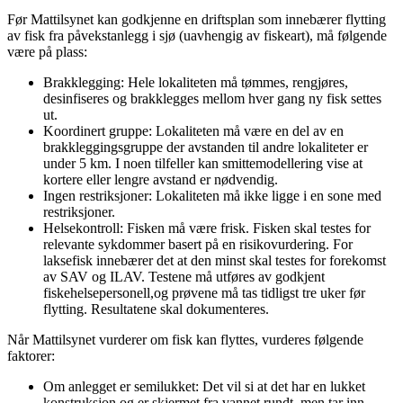
Før Mattilsynet kan godkjenne en driftsplan som innebærer flytting
av fisk fra påvekstanlegg i sjø (uavhengig av fiskeart), må følgende
være på plass:
Brakklegging: Hele lokaliteten må tømmes, rengjøres,
desinfiseres og brakklegges mellom hver gang ny fisk settes
ut.
Koordinert gruppe: Lokaliteten må være en del av en
brakkleggingsgruppe der avstanden til andre lokaliteter er
under 5 km. I noen tilfeller kan smittemodellering vise at
kortere eller lengre avstand er nødvendig.
Ingen restriksjoner: Lokaliteten må ikke ligge i en sone med
restriksjoner.
Helsekontroll: Fisken må være frisk. Fisken skal testes for
relevante sykdommer basert på en risikovurdering. For
laksefisk innebærer det at den minst skal testes for forekomst
av SAV og ILAV. Testene må utføres av godkjent
fiskehelsepersonell,og prøvene må tas tidligst tre uker før
flytting. Resultatene skal dokumenteres.
Når Mattilsynet vurderer om fisk kan flyttes, vurderes følgende
faktorer:
Om anlegget er semilukket: Det vil si at det har en lukket
konstruksjon og er skjermet fra vannet rundt, men tar inn