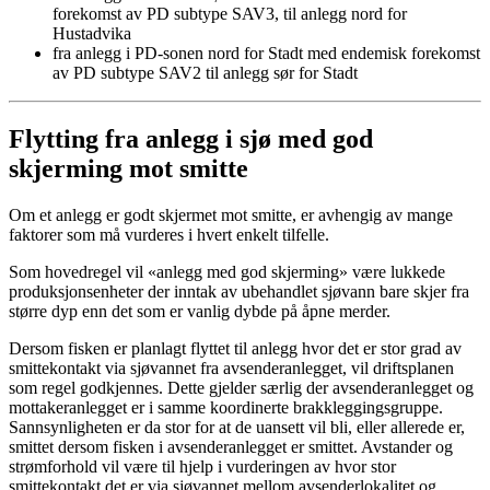
forekomst av PD subtype SAV3, til anlegg nord for
Hustadvika
fra anlegg i PD-sonen nord for Stadt med endemisk forekomst
av PD subtype SAV2 til anlegg sør for Stadt
Flytting fra anlegg i sjø med god
skjerming mot smitte
Om et anlegg er godt skjermet mot smitte, er avhengig av mange
faktorer som må vurderes i hvert enkelt tilfelle.
Som hovedregel vil «anlegg med god skjerming» være lukkede
produksjonsenheter der inntak av ubehandlet sjøvann bare skjer fra
større dyp enn det som er vanlig dybde på åpne merder.
Dersom fisken er planlagt flyttet til anlegg hvor det er stor grad av
smittekontakt via sjøvannet fra avsenderanlegget, vil driftsplanen
som regel godkjennes. Dette gjelder særlig der avsenderanlegget og
mottakeranlegget er i samme koordinerte brakkleggingsgruppe.
Sannsynligheten er da stor for at de uansett vil bli, eller allerede er,
smittet dersom fisken i avsenderanlegget er smittet. Avstander og
strømforhold vil være til hjelp i vurderingen av hvor stor
smittekontakt det er via sjøvannet mellom avsenderlokalitet og