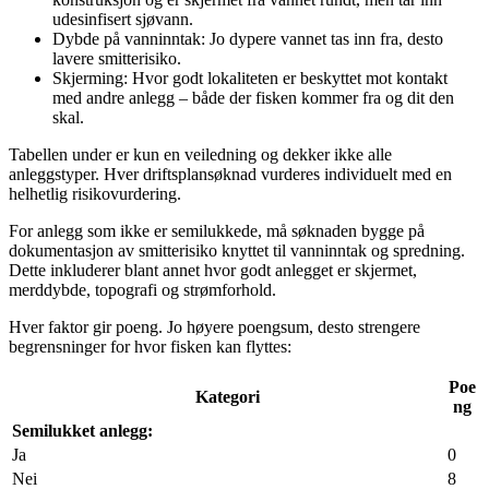
udesinfisert sjøvann.
Dybde på vanninntak: Jo dypere vannet tas inn fra, desto
lavere smitterisiko.
Skjerming: Hvor godt lokaliteten er beskyttet mot kontakt
med andre anlegg – både der fisken kommer fra og dit den
skal.
Tabellen under er kun en veiledning og dekker ikke alle
anleggstyper. Hver driftsplansøknad vurderes individuelt med en
helhetlig risikovurdering.
For anlegg som ikke er semilukkede, må søknaden bygge på
dokumentasjon av smitterisiko knyttet til vanninntak og spredning.
Dette inkluderer blant annet hvor godt anlegget er skjermet,
merddybde, topografi og strømforhold.
Hver faktor gir poeng. Jo høyere poengsum, desto strengere
begrensninger for hvor fisken kan flyttes:
Poe
Kategori
ng
Semilukket anlegg:
Ja
0
Nei
8