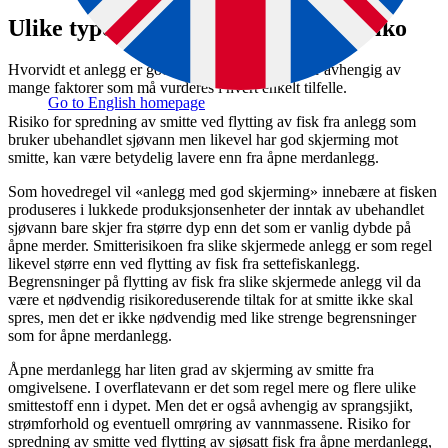
Ulike typer anlegg gir ulik smitterisiko
Hvorvidt et anlegg er godt skjermet mot smitte, er avhengig av
mange faktorer som må vurderes i hvert enkelt tilfelle.
Go to English homepage
Risiko for spredning av smitte ved flytting av fisk fra anlegg som
bruker ubehandlet sjøvann men likevel har god skjerming mot
smitte, kan være betydelig lavere enn fra åpne merdanlegg.
Som hovedregel vil «anlegg med god skjerming» innebære at fisken
produseres i lukkede produksjonsenheter der inntak av ubehandlet
sjøvann bare skjer fra større dyp enn det som er vanlig dybde på
åpne merder. Smitterisikoen fra slike skjermede anlegg er som regel
likevel større enn ved flytting av fisk fra settefiskanlegg.
Begrensninger på flytting av fisk fra slike skjermede anlegg vil da
være et nødvendig risikoreduserende tiltak for at smitte ikke skal
spres, men det er ikke nødvendig med like strenge begrensninger
som for åpne merdanlegg.
Åpne merdanlegg har liten grad av skjerming av smitte fra
omgivelsene. I overflatevann er det som regel mere og flere ulike
smittestoff enn i dypet. Men det er også avhengig av sprangsjikt,
strømforhold og eventuell omrøring av vannmassene. Risiko for
spredning av smitte ved flytting av sjøsatt fisk fra åpne merdanlegg,