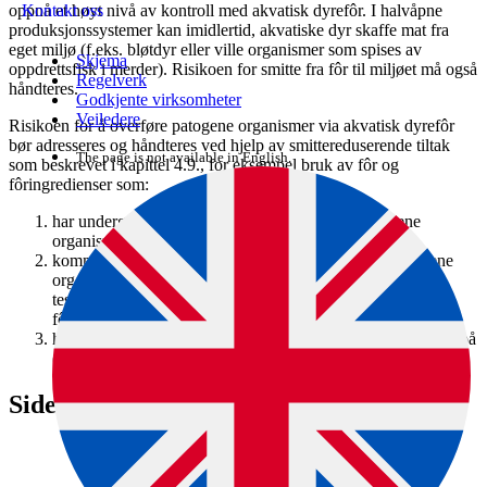
oppnå et høyt nivå av kontroll med akvatisk dyrefôr. I halvåpne
Kontakt oss
produksjonssystemer kan imidlertid, akvatiske dyr skaffe mat fra
eget miljø (f.eks. bløtdyr eller ville organismer som spises av
Skjema
oppdrettsfisk i merder). Risikoen for smitte fra fôr til miljøet må også
Regelverk
håndteres.
Godkjente virksomheter
Veiledere
Risikoen for å overføre patogene organismer via akvatisk dyrefôr
bør adresseres og håndteres ved hjelp av smittereduserende tiltak
The page is not available in English.
som beskrevet i kapittel 4.9., for eksempel bruk av fôr og
fôringredienser som:
har undergått nok behandling til å inaktivere patogene
organismer;
kommer fra kilder som er erklært fri for relevante patogene
organismer eller der det har blitt erklært (f.eks. gjennom
testing) at patogene organismer ikke finnes i fôret eller
fôringrediensene;
har blitt behandlet, produsert, lagret , transportert og utfôret på
en måte som forhindrer smitte av patogene organismer.
Siden er en del av denne veiledningen: