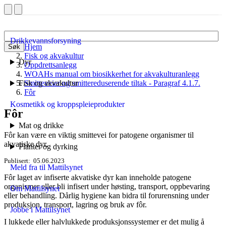
Drikkevannsforsyning
Hjem
Søk
Fisk og akvakultur
Dyr
Oppdrettsanlegg
WOAHs manual om biosikkerhet for akvakulturanlegg
Fisk og akvakultur
Smitteveier og smittereduserende tiltak - Paragraf 4.1.7.
Fôr
Kosmetikk og kroppspleieprodukter
Fôr
Mat og drikke
Fôr kan være en viktig smittevei for patogene organismer til
akvatiske dyr.
Planter og dyrking
Publisert
05.06.2023
Meld fra til Mattilsynet
Fôr laget av infiserte akvatiske dyr kan inneholde patogene
organismer eller bli infisert under høsting, transport, oppbevaring
Om Mattilsynet
eller behandling. Dårlig hygiene kan bidra til forurensning under
produksjon, transport, lagring og bruk av fôr.
Jobbe i Mattilsynet
I lukkede eller halvlukkede produksjonssystemer er det mulig å