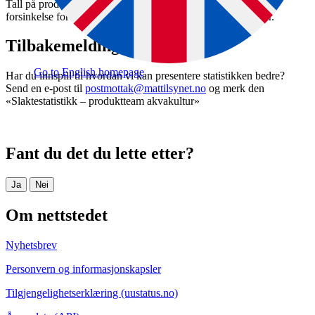
Tall på produksjonsområdenivå publiseres med fire måneders
forsinkelse for å beskytte konkurransesensitive opplysninger.
Tilbakemelding
Go to English homepage
Har du innspill til hvordan vi kan presentere statistikken bedre?
Send en e-post til
postmottak@mattilsynet.no
og merk den
«Slaktestatistikk – produktteam akvakultur»
Fant du det du lette etter?
Ja
Nei
Om nettstedet
Nyhetsbrev
Personvern og informasjonskapsler
Tilgjengelighetserklæring (uustatus.no)