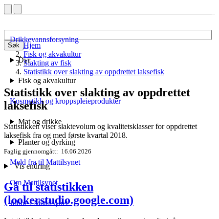
Drikkevannsforsyning
Hjem
Søk
Fisk og akvakultur
Dyr
Slakting av fisk
Statistikk over slakting av oppdrettet laksefisk
Fisk og akvakultur
Statistikk over slakting av oppdrettet
Kosmetikk og kroppspleieprodukter
laksefisk
Mat og drikke
Statistikken viser slaktevolum og kvalitetsklasser for oppdrettet
laksefisk fra og med første kvartal 2018.
Planter og dyrking
Faglig gjennomgått
16.06.2026
Meld fra til Mattilsynet
Vis endring
Om Mattilsynet
Gå til statistikken
(lookerstudio.google.com)
Jobbe i Mattilsynet