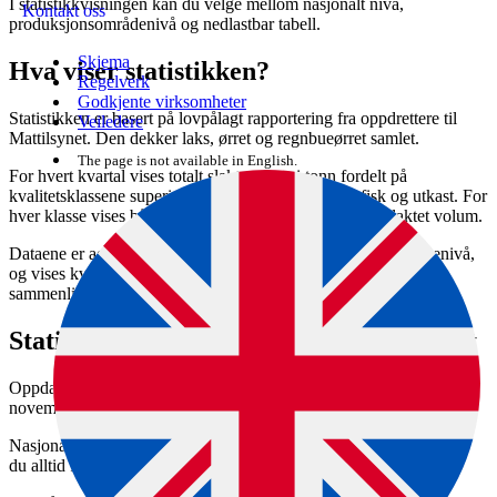
I statistikkvisningen kan du velge mellom nasjonalt nivå,
Kontakt oss
produksjonsområdenivå og nedlastbar tabell.
Skjema
Hva viser statistikken?
Regelverk
Godkjente virksomheter
Statistikken er basert på lovpålagt rapportering fra oppdrettere til
Veiledere
Mattilsynet. Den dekker laks, ørret og regnbueørret samlet.
The page is not available in English.
For hvert kvartal vises totalt slaktevolum i tonn fordelt på
kvalitetsklassene superior og ordinær, produksjonsfisk og utkast. For
hver klasse vises både volum i tonn og andel av totalt slaktet volum.
Dataene er aggregert på nasjonalt nivå og produksjonsområdenivå,
og vises kvartalsvis og per år. Nasjonale tall inkluderer også en
sammenligning med samme periode i tidligere år.
Statistikken oppdateres fire ganger i året
Oppdateringene skjer etter 7. februar, 7. mai, 7. august og 7.
november.
Nasjonale tall publiseres med om lag fem ukers forsinkelse, slik at
du alltid får tall for det siste avsluttede kvartalet.