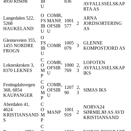
4950 RISØR
IB
836
AVFALLSSELSKAP
U
RTA AS
O
COMR,
Langedalen 522,
ARNA
FS
MANP,
1001
5268
2
JORDSORTERING
IB
OFSIB
577
HAUKELAND
AS
U
U
O
Glenneveien 355,
FS
1005
GLENNE
1455 NORDRE
COMR
3
IB
079
KOMPOSTJORD AS
FROGN
U
C
COMR,
LOFOTEN
Lekneskroken 3,
O
1000
2,
OFSIB
AVFALLSSELSKAP
8370 LEKNES
M
769
3
U
IKS
P
C
Festingdalsvegen
COMR,
O
1207
2,
368, 6854
OFSIB
SIMAS IKS
M
90
3
KAUPANGER
U
P
Aberdalen 41,
C
NORVA24
4624
O
1001
MANP
2
SØRMILJØ AS AVD
KRISTIANSAND
M
919
KRISTIANSAND
S
P
C