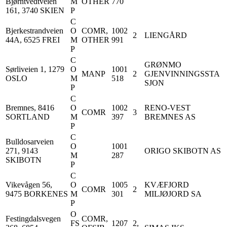
Bjørntvedtveien
M
OTHER
770
161, 3740 SKIEN
P
C
Bjerkestrandveien
O
COMR,
1002
2
LIENGÅRD
44A, 6525 FREI
M
OTHER
991
P
C
GRØNMO
Sørliveien 1, 1279
O
1001
MANP
2
GJENVINNINGSSTA
OSLO
M
518
SJON
P
C
Bremnes, 8416
O
1002
RENO-VEST
COMR
3
SORTLAND
M
397
BREMNES AS
P
C
Bulldosarveien
O
1001
271, 9143
ORIGO SKIBOTN AS
M
287
SKIBOTN
P
C
Vikevågen 56,
O
1005
KVÆFJORD
COMR
2
9475 BORKENES
M
301
MILJØJORD SA
P
O
Festingdalsvegen
COMR,
FS
1207
2,