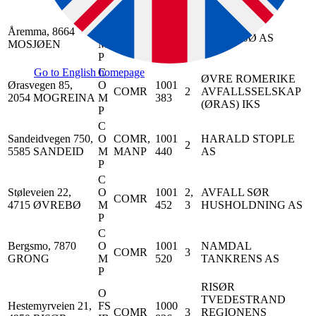
y
C
Åremma, 8664
O
1000
COMR
2
BIO MILJØ AS
MOSJØEN
M
796
P
C
Go to English homepage
ØVRE ROMERIKE
Ørasvegen 85,
O
1001
COMR
2
AVFALLSSELSKAP
2054 MOGREINA
M
383
(ØRAS) IKS
P
C
Sandeidvegen 750,
O
COMR,
1001
HARALD STOPLE
2
5585 SANDEID
M
MANP
440
AS
P
C
Støleveien 22,
O
1001
2,
AVFALL SØR
COMR
4715 ØVREBØ
M
452
3
HUSHOLDNING AS
P
C
Bergsmo, 7870
O
1001
NAMDAL
COMR
3
GRONG
M
520
TANKRENS AS
P
RISØR
O
TVEDESTRAND
Hestemyrveien 21,
FS
1000
COMR
3
REGIONENS