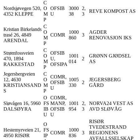
C
Nordsjøvegen 520,
O
OFSIB
3000
2,
REVE KOMPOST AS
4352 KLEPPE
M
U
38
3
P
C
Kristian Birkelands
O
1000
AGDER
trasé 26, 4849
COMR
3
M
860
RENOVASJON IKS
ARENDAL
P
C
Strømfossveien
OFSIB
O
1001
GRØNN GJØDSEL
470, 1894
U,
2
M
014
AS
RAKKESTAD
OFSIPA
P
Jegersbergveien
C
COMR,
12, 4630
O
1005
JEGERSBERG
OFSIB
2
KRISTIANSAND
M
330
GÅRD
U
S
P
O
COMR,
Sløvågen 16, 5960
FS
MANP,
1001
2,
NORVA24 VEST AS
DALSØYRA
IB
OFSIB
954
3
AVD SLØVÅG
U
U
RISØR
O
TVEDESTRAND
Hestemyrveien 21,
FS
1000
COMR
3
REGIONENS
4950 RISØR
IP
836
AVFALLSSELSKAP