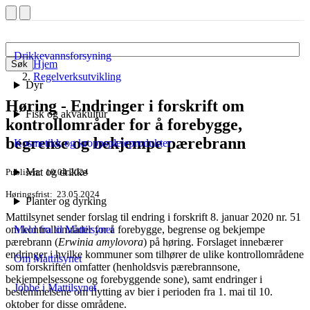
Drikkevannsforsyning
Hjem
Søk
Regelverksutvikling
Dyr
Høring - Endringer i forskrift om
Fisk og akvakultur
kontrollområder for å forebygge,
begrense og bekjempe pærebrann
Kosmetikk og kroppspleieprodukter
Mat og drikke
Publisert
10.04.2024
Høringsfrist
23.05.2024
Planter og dyrking
Mattilsynet sender forslag til endring i forskrift 8. januar 2020 nr. 51
om kontrollområder for å forebygge, begrense og bekjempe
Meld fra til Mattilsynet
pærebrann (
Erwinia amylovora
) på høring. Forslaget innebærer
endringer i hvilke kommuner som tilhører de ulike kontrollområdene
Om Mattilsynet
som forskriften omfatter (henholdsvis pærebrannsone,
bekjempelsessone og forebyggende sone), samt endringer i
Jobbe i Mattilsynet
bestemmelsene om flytting av bier i perioden fra 1. mai til 10.
oktober for disse områdene.