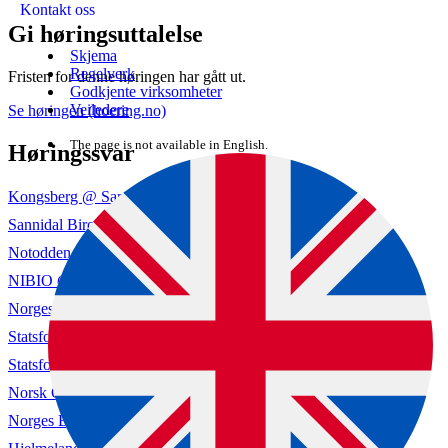
Kontakt oss
Gi høringsuttalelse
Skjema
Regelverk
Fristen for denne høringen har gått ut.
Godkjente virksomheter
Veiledere
Se høringen (hoering.no)
The page is not available in English.
Høringssvar
Kongsberg @ Sandsvær Birøkterlag (hoering.no)
Sannidal Birøkterlag (hoering.no)
Notodden Birøkterlag (hoering.no)
NIBIO (hoering.no)
Norges Birøkterlag (hoering.no)
Statsforvaltaren i Rogaland (hoering.no)
Statsforvaltaren i Vestland (hoering.no)
Norsk Gartnerforbund (hoering.no)
Norges Bondelag (hoering.no)