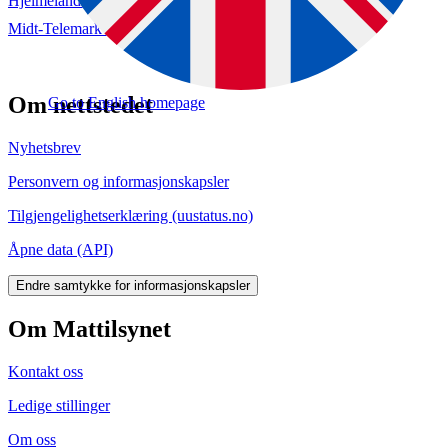
Hjelmeland kommune (hoering.no)
Midt-Telemark Birøkterlag (hoering.no)
Om nettstedet
Go to English homepage
Nyhetsbrev
Personvern og informasjonskapsler
Tilgjengelighetserklæring (uustatus.no)
Åpne data (API)
Endre samtykke for informasjonskapsler
Om Mattilsynet
Kontakt oss
Ledige stillinger
Om oss