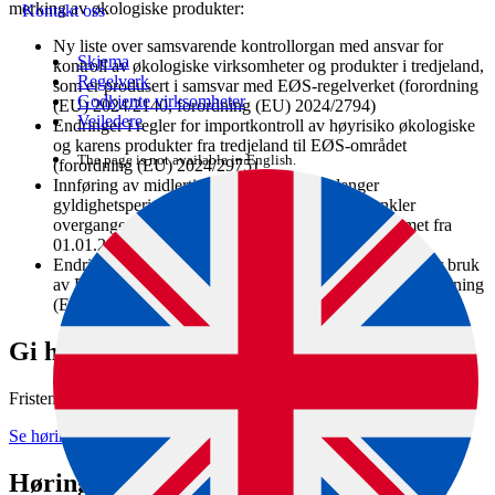
merking av økologiske produkter:
Kontakt oss
Ny liste over samsvarende kontrollorgan med ansvar for
Skjema
kontroll av økologiske virksomheter og produkter i tredjeland,
Regelverk
som er produsert i samsvar med EØS-regelverket (forordning
Godkjente virksomheter
(EU) 2024/2140, forordning (EU) 2024/2794)
Veiledere
Endringer i regler for importkontroll av høyrisiko økologiske
og karens produkter fra tredjeland til EØS-området
The page is not available in English.
(forordning (EU) 2024/2975)
Innføring av midlertidige unntak som forlenger
gyldighetsperioden for ulike sertifikater og forenkler
overgangen fra ekvivalenssystem til samsvarssystemet fra
01.01.2025 (forordning (EU) 2024/3095)
Endring i regler som omhandler utforming og format for bruk
av EU-logo ved merking av økologiske produkter (forordning
(EU) 2024/2867)
Gi høringsuttalelse
Fristen for denne høringen har gått ut.
Se høringen (hoering.no)
Høringssvar