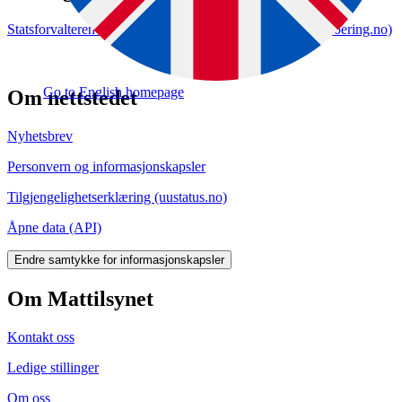
Statsforvalteren i Østfold, Buskerud, Oslo og Akershus (hoering.no)
Go to English homepage
Om nettstedet
Nyhetsbrev
Personvern og informasjonskapsler
Tilgjengelighetserklæring (uustatus.no)
Åpne data (API)
Endre samtykke for informasjonskapsler
Om Mattilsynet
Kontakt oss
Ledige stillinger
Om oss