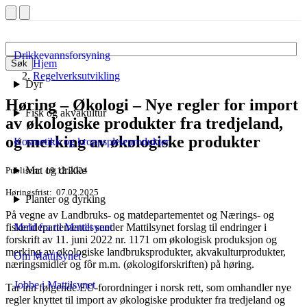
Drikkevannsforsyning
Hjem
Søk
Regelverksutvikling
Dyr
Høring – Økologi – Nye regler for import
Fisk og akvakultur
av økologiske produkter fra tredjeland,
og merking av økologiske produkter
Kosmetikk og kroppspleieprodukter
Mat og drikke
Publisert
19.12.2024
Høringsfrist
07.02.2025
Planter og dyrking
På vegne av Landbruks- og matdepartementet og Nærings- og
fiskeridepartementet sender Mattilsynet forslag til endringer i
Meld fra til Mattilsynet
forskrift av 11. juni 2022 nr. 1171 om økologisk produksjon og
merking av økologiske landbruksprodukter, akvakulturprodukter,
Om Mattilsynet
næringsmidler og fôr m.m. (økologiforskriften) på høring.
Jobbe i Mattilsynet
Tar inn følgende EU-forordninger i norsk rett, som omhandler nye
regler knyttet til import av økologiske produkter fra tredjeland og