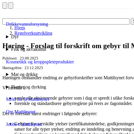
Drikkevannsforsyning
Hjem
Regelverksutvikling
Dyr
Høring - Forslag til forskrift om gebyr til 
Fisk og akvakultur
Publisert
23.09.2025
Kosmetikk og kroppspleieprodukter
Høringsfrist
23.12.2025
Mat og drikke
Høringen omhandler endring av gebyrforskrifter som Mattilsynet forva
Planter og dyrking
Vi foreslår å
samle alle eksisterende gebyrer som i dag er spredt i ulike forskrif
Meld fra til Mattilsynet
forenkle og standardisere gebyrreglene på tvers av fagområder.
Om Mattilsynet
Det er foreslått størst endringer i følgende gebyrer:
Gebyrer for særskilte ytelser (sertifikatutstedelse, godkjenning
Jobbe i Mattilsynet
satser for alle typer ytelser, endring av inndeling og benevning