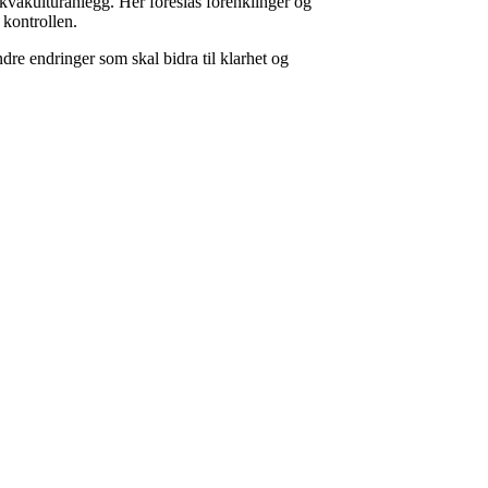
akvakulturanlegg. Her foreslås forenklinger og
 kontrollen.
re endringer som skal bidra til klarhet og