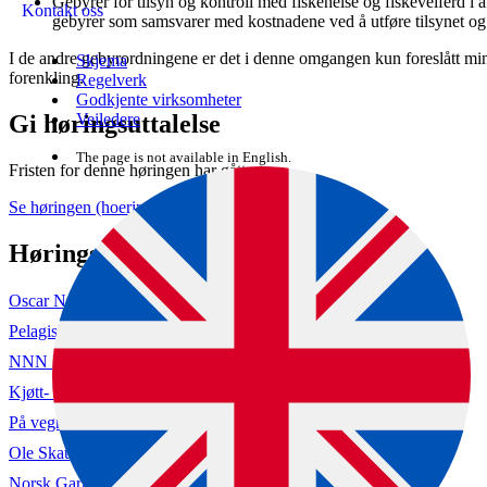
Gebyrer for tilsyn og kontroll med fiskehelse og fiskevelferd i 
Kontakt oss
gebyrer som samsvarer med kostnadene ved å utføre tilsynet og
I de andre gebyrordningene er det i denne omgangen kun foreslått mind
Skjema
forenkling.
Regelverk
Godkjente virksomheter
Gi høringsuttalelse
Veiledere
The page is not available in English.
Fristen for denne høringen har gått ut.
Se høringen (hoering.no)
Høringssvar
Oscar Nyhus (hoering.no)
Pelagisk Forening (hoering.no)
NNN Forbund (hoering.no)
Kjøtt- og fjørfebransjens Landsforbund (hoering.no)
På vegne av avd BioLab ved Nofima. (hoering.no)
Ole Skaug, Ole Skaug (hoering.no)
Norsk Gartnerforbund (hoering.no)