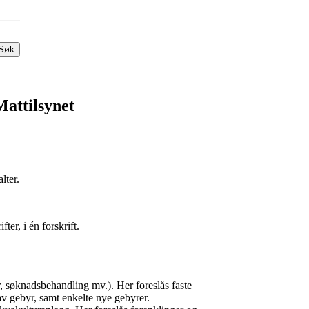
Søk
Mattilsynet
lter.
ter, i én forskrift.
er, søknadsbehandling mv.). Her foreslås faste
 av gebyr, samt enkelte nye gebyrer.