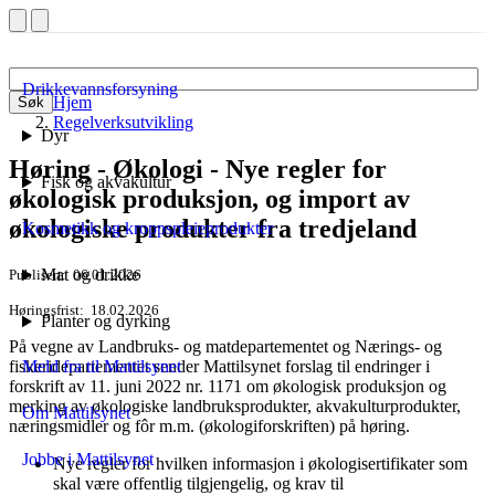
Drikkevannsforsyning
Hjem
Søk
Regelverksutvikling
Dyr
Høring - Økologi - Nye regler for
Fisk og akvakultur
økologisk produksjon, og import av
økologiske produkter fra tredjeland
Kosmetikk og kroppspleieprodukter
Mat og drikke
Publisert
06.01.2026
Høringsfrist
18.02.2026
Planter og dyrking
På vegne av Landbruks- og matdepartementet og Nærings- og
fiskeridepartementet sender Mattilsynet forslag til endringer i
Meld fra til Mattilsynet
forskrift av 11. juni 2022 nr. 1171 om økologisk produksjon og
merking av økologiske landbruksprodukter, akvakulturprodukter,
Om Mattilsynet
næringsmidler og fôr m.m. (økologiforskriften) på høring.
Jobbe i Mattilsynet
Nye regler for hvilken informasjon i økologisertifikater som
skal være offentlig tilgjengelig, og krav til