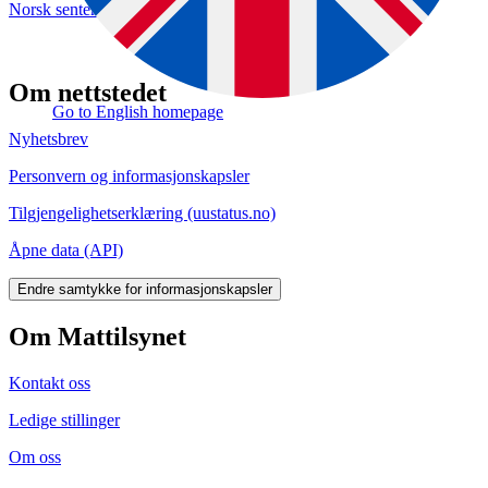
Norsk senter for økologisk landbruk (hoering.no)
Om nettstedet
Go to English homepage
Nyhetsbrev
Personvern og informasjonskapsler
Tilgjengelighetserklæring (uustatus.no)
Åpne data (API)
Endre samtykke for informasjonskapsler
Om Mattilsynet
Kontakt oss
Ledige stillinger
Om oss