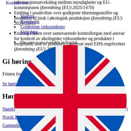
informasjonsutveksling mellom myndigheter og EU-
Kontakt oss
kommisjonen
(forordning (EU) 2025/1470)
Endring i positivliste over godkjente tilsetningsstoffer og
Skjema
produkter til bruk i økologisk produksjon
(forordning (EU)
Regelverk
2025/2501)
Godkjente virksomheter
Veiledere
Endring i listen over samsvarende kontrollorgan med ansvar
for kontroll av økologiske virksomheter og produkter i
The page is not available in English.
tredjeland, som er produsert i samsvar med EØS-regelverket
(
forordning (EU) 2025/2138)
Gi høringsuttalelse
Fristen for denne høringen har gått ut.
Se høringen (hoering.no)
Høringssvar
Statsforvalteren i Østfold, Buskerud, Oslo og Akershus (hoering.no)
Norsk Bonde- og Småbrukarlag (hoering.no)
Gartnerhallen SA (hoering.no)