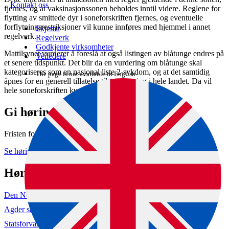
Kontakt oss
fjernes, og at vaksinasjonssonen beholdes inntil videre. Reglene for
flytting av smittede dyr i soneforskriften fjernes, og eventuelle
forflytningsrestriksjoner vil kunne innføres med hjemmel i annet
Skjema
regelverk.
Regelverk
Godkjente virksomheter
Mattilsynet vurderer å foreslå at også listingen av blåtunge endres på
Veiledere
et senere tidspunkt. Det blir da en vurdering om blåtunge skal
kategoriseres som en nasjonal liste 2-sykdom, og at det samtidig
The page is not available in English.
åpnes for en generell tillatelse til vaksinering i hele landet. Da vil
hele soneforskriften kunne oppheves.
Gi høringsuttalelse
Fristen for denne høringen har gått ut.
Se høringen (hoering.no)
Høringssvar
Den Norske alpakkaforening (hoering.no)
Agder sau og geit (hoering.no)
Statsforvalteren i Rogaland (hoering.no)