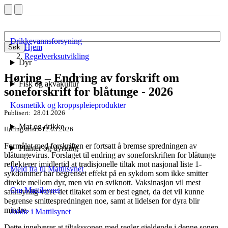
Drikkevannsforsyning
Hjem
Søk
Regelverksutvikling
Dyr
Høring – Endring av forskrift om
Fisk og akvakultur
soneforskrift for blåtunge - 2026
Kosmetikk og kroppspleieprodukter
Publisert
28.01.2026
Mat og drikke
Høringsfrist
12.03.2026
Formålet med forskriften er fortsatt å bremse spredningen av
Planter og dyrking
blåtungevirus. Forslaget til endring av soneforskriften for blåtunge
reflekterer imidlertid at tradisjonelle tiltak mot nasjonal liste 1-
Meld fra til Mattilsynet
sykdommer har begrenset effekt på en sykdom som ikke smitter
direkte mellom dyr, men via en sviknott. Vaksinasjon vil mest
Om Mattilsynet
sannsynlig være det tiltaket som er best egnet, da det vil kunne
begrense smittespredningen noe, samt at lidelsen for dyra blir
mindre.
Jobbe i Mattilsynet
Dette innebærer at tiltakssonen med regler gjeldende i denne sonen,