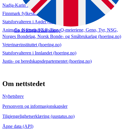
Nadja-Karin Birkeland, Nadja-Karin Birkeland (hoering.no)
Finnmark fylkeskommune (hoering.no)
Statsforvalteren i Agder (hoering.no)
Animalia, Nortura, KLF, Tine, Q-meieriene, Geno, Tyr, NSG,
Go to English homepage
Norges Bondelag, Norsk Bonde- og Småbrukarlag (hoering.no)
Veterinærinstituttet (hoering.no)
Statsforvalteren i Innlandet (hoering.no)
Justis- og beredskapsdepartementet (hoering.no)
Om nettstedet
Nyhetsbrev
Personvern og informasjonskapsler
Tilgjengelighetserklæring (uustatus.no)
Åpne data (API)