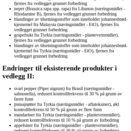
fjernes fra vedlegget grunnet forbedring
neper (Brassica rapa spp. rapa) fra Libanon (næringsmidler -
Rhodamine B), fjernes fra vedlegget grunnet forbedring
blandinger av tilsetningsstoffer som inneholder johannesbrød-
kjernemel fra Malaysia (næringsmidler - EtO), fjernes fra
vedlegget grunnet forbedring
grapefrukt fra Tyrkia (næringsmidler - plantevernmidler),
fjernes fra vedlegget grunnet forbedring
blandinger av tilsetningsstoffer som inneholder johannesbrød-
kjernemel fra Tyrkia (næringsmidler - EtO), fjernes fra
vedlegget grunnet forbedring
Endringer til eksisterende produkter i
vedlegg II:
svart pepper (Piper nigrum) fra Brasil (næringsmidler -
salmonella), redusert kontrollfrekvens til 30 % på grunn av
færre funn
pistasjnøtter fra Tyrkia (næringsmidler - aflatoksiner), økt
kontrollfrekvens til 50 % på grunn av flere funn
mandariner fra Tyrkia (næringsmidler - plantevernmidler),
redusert kontrollfrekvens til 10 % på grunn av forbedring
appelsiner fra Tyrkia (næringsmidler - plantevernmidler),
redusert kontrollfrekvens til 20 % på grunn av forbedring