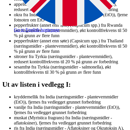
appelsiner fra Egypt (næringsmidler - plantevernmidler),
redusert kontrollfrekvens til 10 % på grunn av forbedring
okra fra India (næringsmidler - plantevernmidler (EtO)), fjerne
fotnoten om EtO
pepperfrukter (annet enn søte) (Capsicum spp.) fra Rwanda
Go to English homepage
(næringsmidler - plantevernmidler), økt kontrollfrekvens til 50
% på grunn av flere funn
pepperfrukter (annet enn søte) (Capsicum spp.) fra Thailand
(næringsmidler - plantevernmidler), økt kontrollfrekvens til 50
% på grunn av flere funn
sitroner fra Tyrkia (næringsmidler - plantevernmidler),
redusert kontrollfrekvens til 20 % på grunn av forbedring
sesamfrø fra Tyrkia (næringsmidler - salmonella), økt
kontrollfrekvens til 30 % på grunn av flere funn
Ut av listen i vedlegg I:
kryddernellik fra India (næringsmidler - plantevernmidler
(EtO)), fjernes fra vedlegget grunnet forbedring
vanilje fra India (næringsmidler - plantevernmidler (EtO)),
fjernes fra vedlegget grunnet forbedring
muskat (Myristica fragrans) fra India (næringsmidler -
aflatoksiner), fjernes fra vedlegget grunnet forbedring
ris fra India (næringsmidler - Aflatoksiner og Okratoksin A),