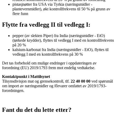
pistasjnøtter fra USA via Tyrkia (næringsmidler -
plantevernmidler), økt kontrollfrekvens til 50 % på grunn av
flere funn
Flytte fra vedlegg II til vedlegg I:
pepper (av slekten Piper) fra India (næringsmidler - EtO)
(tørkede krydder), flyttes til vedlegg I med en kontrollfrekvens
på 20 %
kalsium-karbonat fra India (næringsmidler - EtO), flyttes til
vedlegg I med en kontrollfrekvens på 30 %
Det tas forbehold om mulige endringer i oppdateringen av
forordning (EU) 2019/1793 frem mot endelig vedtakelse.
Kontaktpunkt i Mattilsynet
Tilsynsdivisjon mat og grensekontroll, tlf.
22 40 00 00
ved spørsmål
om import av næringsmidler og fôrvarer omfattet av 2019/1793-
forordningen.
Fant du det du lette etter?