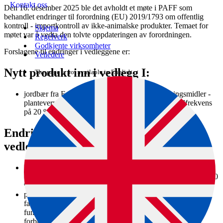
Kontakt oss
Den 16. desember 2025 ble det avholdt et møte i PAFF som
behandlet endringer til forordning (EU) 2019/1793 om offentlig
kontroll - importkontroll av ikke-animalske produkter. Temaet for
Skjema
møtet var å vedta den tolvte oppdateringen av forordningen.
Regelverk
Godkjente virksomheter
Forslagene til endringer i vedleggene er:
Veiledere
Nytt produkt inn i vedlegg I:
The page is not available in English.
jordbær fra Egypt (friske, kjølte og frosne) (næringsmidler -
plantevernmidler), inn på vedlegg I med en kontrollfrekvens
på 20 %
Endringer til eksisterende produkter i
vedlegg I:
hjelmbønner (Lablab purpureus) fra Bangladesh
(næringsmidler - plantevernmidler), økt kontrollfrekvens til 30
% på grunn av flere funn
palmeolje fra Elfenbenskysten (næringsmidler - sudan-
fargestoff), økt kontrollfrekvens til 30 % på grunn av flere
funn, og en fotnote om at dette kun omfatter produkter i
forbrukerpakninger