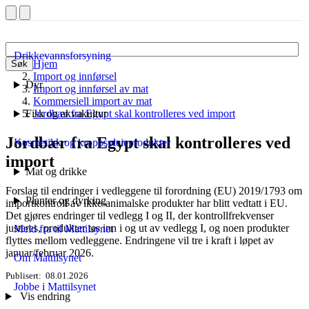
Drikkevannsforsyning
Hjem
Søk
Import og innførsel
Dyr
Import og innførsel av mat
Kommersiell import av mat
Fisk og akvakultur
Jordbær fra Egypt skal kontrolleres ved import
Jordbær fra Egypt skal kontrolleres ved
Kosmetikk og kroppspleieprodukter
import
Mat og drikke
Forslag til endringer i vedleggene til forordning (EU) 2019/1793 om
Planter og dyrking
importkontroll av ikke-animalske produkter har blitt vedtatt i EU.
Det gjøres endringer til vedlegg I og II, der kontrollfrekvenser
justeres, produkter tas inn i og ut av vedlegg I, og noen produkter
Meld fra til Mattilsynet
flyttes mellom vedleggene. Endringene vil tre i kraft i løpet av
januar/februar 2026.
Om Mattilsynet
Publisert
08.01.2026
Jobbe i Mattilsynet
Vis endring