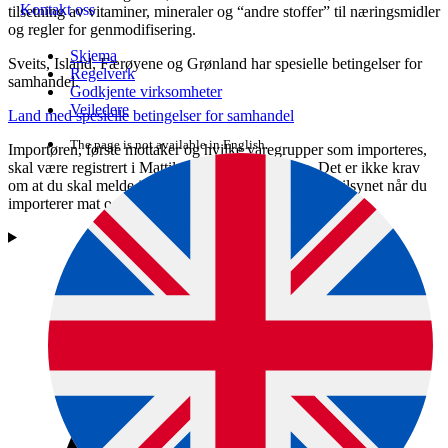
Kontakt oss
tilsetning av vitaminer, mineraler og “andre stoffer” til næringsmidler
og regler for genmodifisering.
Skjema
Sveits, Island, Færøyene og Grønland har spesielle betingelser for
Regelverk
samhandel.
Godkjente virksomheter
Veiledere
Land med spesielle betingelser for samhandel
The page is not available in English.
Importøren, første mottaker og hvilke varegrupper som importeres,
skal være registrert i Mattilsynets skjematjeneste. Det er ikke krav
om at du skal melde import av hvert vareparti til Mattilsynet når du
importerer mat og drikke fra EU/EØS.