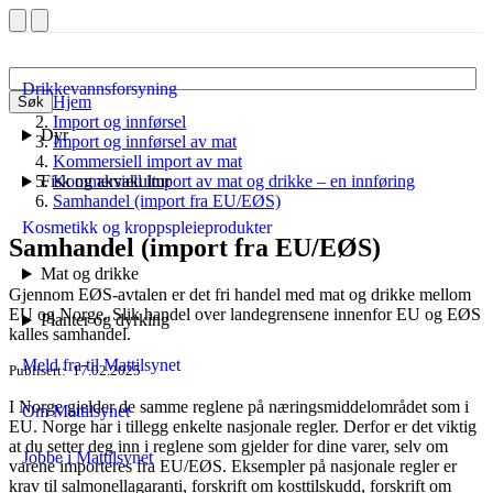
Drikkevannsforsyning
Hjem
Søk
Import og innførsel
Dyr
Import og innførsel av mat
Kommersiell import av mat
Fisk og akvakultur
Kommersiell import av mat og drikke – en innføring
Samhandel (import fra EU/EØS)
Kosmetikk og kroppspleieprodukter
Samhandel (import fra EU/EØS)
Mat og drikke
Gjennom EØS-avtalen er det fri handel med mat og drikke mellom
EU og Norge. Slik handel over landegrensene innenfor EU og EØS
Planter og dyrking
kalles samhandel.
Meld fra til Mattilsynet
Publisert
17.02.2025
I Norge gjelder de samme reglene på næringsmiddelområdet som i
Om Mattilsynet
EU. Norge har i tillegg enkelte nasjonale regler. Derfor er det viktig
at du setter deg inn i reglene som gjelder for dine varer, selv om
Jobbe i Mattilsynet
varene importeres fra EU/EØS. Eksempler på nasjonale regler er
krav til salmonellagaranti, forskrift om kosttilskudd, forskrift om