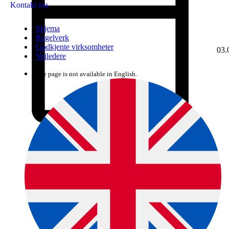
Kontakt oss
Skjema
Regelverk
Godkjente virksomheter
03.
Veiledere
The page is not available in English.
Avgjort dato