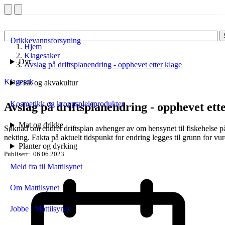
Drikkevannsforsyning
Hjem
Klagesaker
Dyr
Avslag på driftsplanendring - opphevet etter klage
Klagesak
Fisk og akvakultur
Kosmetikk og kroppspleieprodukter
Avslag på driftsplanendring - opphevet ett
Mat og drikke
Søknad om endret driftsplan avhenger av om hensynet til fiskehelse på d
nekting. Fakta på aktuelt tidspunkt for endring legges til grunn for vu
Planter og dyrking
Publisert
06.06.2023
Meld fra til Mattilsynet
Om Mattilsynet
Jobbe i Mattilsynet