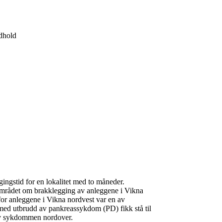
dhold
ingstid for en lokalitet med to måneder.
 området om brakklegging av anleggene i Vikna
 for anleggene i Vikna nordvest var en av
r med utbrudd av pankreassykdom (PD) fikk stå til
 av sykdommen nordover.