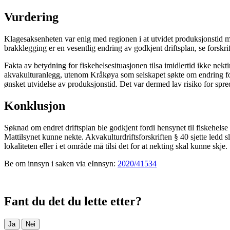
Vurdering
Klagesaksenheten var enig med regionen i at utvidet produksjonstid me
brakklegging er en vesentlig endring av godkjent driftsplan, se forskrif
Fakta av betydning for fiskehelsesituasjonen tilsa imidlertid ikke nekt
akvakulturanlegg, utenom Kråkøya som selskapet søkte om endring for, 
ønsket utvidelse av produksjonstid. Det var dermed lav risiko for spr
Konklusjon
Søknad om endret driftsplan ble godkjent fordi hensynet til fiskehelse p
Mattilsynet kunne nekte. Akvakulturdriftsforskriften § 40 sjette ledd sl
lokaliteten eller i et område må tilsi det for at nekting skal kunne skje.
Be om innsyn i saken via eInnsyn:
2020/41534
Fant du det du lette etter?
Ja
Nei