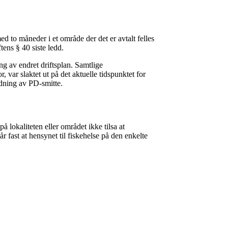
d to måneder i et område der det er avtalt felles
tens § 40 siste ledd.
ing av endret driftsplan. Samtlige
var slaktet ut på det aktuelle tidspunktet for
edning av PD-smitte.
å lokaliteten eller området ikke tilsa at
år fast at hensynet til fiskehelse på den enkelte