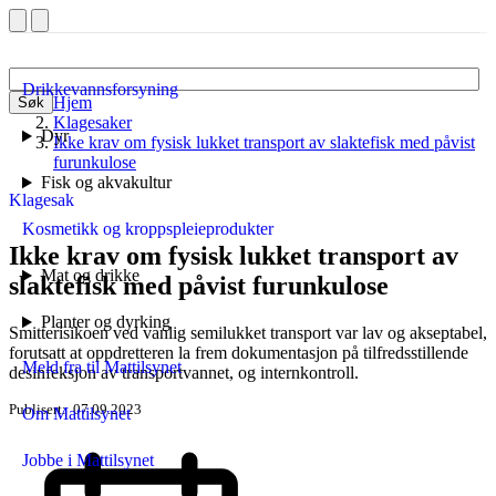
Drikkevannsforsyning
Hjem
Søk
Klagesaker
Dyr
Ikke krav om fysisk lukket transport av slaktefisk med påvist
furunkulose
Fisk og akvakultur
Klagesak
Kosmetikk og kroppspleieprodukter
Ikke krav om fysisk lukket transport av
Mat og drikke
slaktefisk med påvist furunkulose
Planter og dyrking
Smitterisikoen ved vanlig semilukket transport var lav og akseptabel,
forutsatt at oppdretteren la frem dokumentasjon på tilfredsstillende
Meld fra til Mattilsynet
desinfeksjon av transportvannet, og internkontroll.
Publisert
07.09.2023
Om Mattilsynet
Jobbe i Mattilsynet