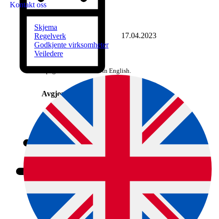
Kontakt oss
Skjema
17.04.2023
Regelverk
Godkjente virksomheter
Veiledere
The page is not available in English.
Avgjort dato
2022/49556