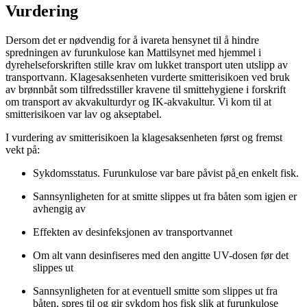
Vurdering
Dersom det er nødvendig for å ivareta hensynet til å hindre
spredningen av furunkulose kan Mattilsynet med hjemmel i
dyrehelseforskriften stille krav om lukket transport uten utslipp av
transportvann. Klagesaksenheten vurderte smitterisikoen ved bruk
av brønnbåt som tilfredsstiller kravene til smittehygiene i forskrift
om transport av akvakulturdyr og IK-akvakultur. Vi kom til at
smitterisikoen var lav og akseptabel.
I vurdering av smitterisikoen la klagesaksenheten først og fremst
vekt på:
Sykdomsstatus. Furunkulose var bare påvist på
en enkelt fisk.
Sannsynligheten for at smitte slippes ut fra båten som igjen er
avhengig av
Effekten av desinfeksjonen av transportvannet
Om alt vann desinfiseres med den angitte UV-dosen før det
slippes ut
Sannsynligheten for at eventuell smitte som slippes ut fra
båten, spres til og gir sykdom hos fisk slik at furunkulose