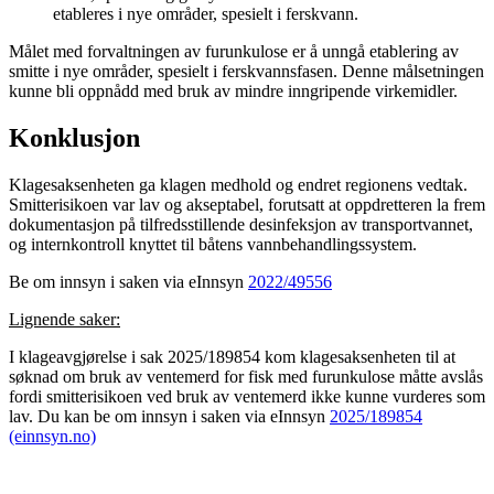
etableres i nye områder, spesielt i ferskvann.
Målet med forvaltningen av furunkulose er å unngå etablering av
smitte i nye områder, spesielt i ferskvannsfasen. Denne målsetningen
kunne bli oppnådd med bruk av mindre inngripende virkemidler.
Konklusjon
Klagesaksenheten ga klagen medhold og endret regionens vedtak.
Smitterisikoen var lav og akseptabel, forutsatt at oppdretteren la frem
dokumentasjon på tilfredsstillende desinfeksjon av transportvannet,
og internkontroll knyttet til båtens vannbehandlingssystem.
Be om innsyn i saken via eInnsyn
2022/49556
Lignende saker:
I klageavgjørelse i sak 2025/189854 kom klagesaksenheten til at
søknad om bruk av ventemerd for fisk med furunkulose måtte avslås
fordi smitterisikoen ved bruk av ventemerd ikke kunne vurderes som
lav. Du kan be om innsyn i saken via eInnsyn
2025/189854
(einnsyn.no)