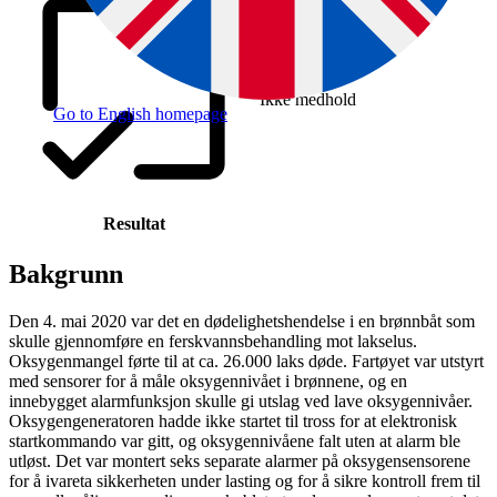
Ikke medhold
Go to English homepage
Resultat
Bakgrunn
Den 4. mai 2020 var det en dødelighetshendelse i en brønnbåt som
skulle gjennomføre en ferskvannsbehandling mot lakselus.
Oksygenmangel førte til at ca. 26.000 laks døde. Fartøyet var utstyrt
med sensorer for å måle oksygennivået i brønnene, og en
innebygget alarmfunksjon skulle gi utslag ved lave oksygennivåer.
Oksygengeneratoren hadde ikke startet til tross for at elektronisk
startkommando var gitt, og oksygennivåene falt uten at alarm ble
utløst. Det var montert seks separate alarmer på oksygensensorene
for å ivareta sikkerheten under lasting og for å sikre kontroll frem til