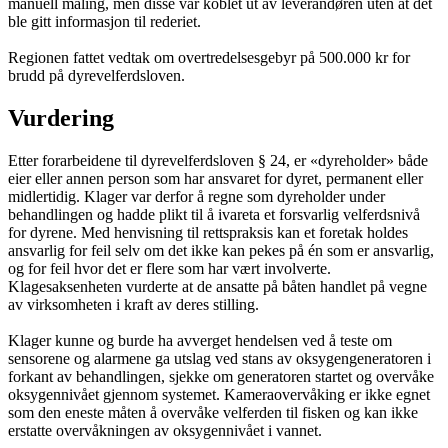
manuell måling, men disse var koblet ut av leverandøren uten at det
ble gitt informasjon til rederiet.
Regionen fattet vedtak om overtredelsesgebyr på 500.000 kr for
brudd på dyrevelferdsloven.
Vurdering
Etter forarbeidene til dyrevelferdsloven § 24, er «dyreholder» både
eier eller annen person som har ansvaret for dyret, permanent eller
midlertidig. Klager var derfor å regne som dyreholder under
behandlingen og hadde plikt til å ivareta et forsvarlig velferdsnivå
for dyrene. Med henvisning til rettspraksis kan et foretak holdes
ansvarlig for feil selv om det ikke kan pekes på én som er ansvarlig,
og for feil hvor det er flere som har vært involverte.
Klagesaksenheten vurderte at de ansatte på båten handlet på vegne
av virksomheten i kraft av deres stilling.
Klager kunne og burde ha avverget hendelsen ved å teste om
sensorene og alarmene ga utslag ved stans av oksygengeneratoren i
forkant av behandlingen, sjekke om generatoren startet og overvåke
oksygennivået gjennom systemet. Kameraovervåking er ikke egnet
som den eneste måten å overvåke velferden til fisken og kan ikke
erstatte overvåkningen av oksygennivået i vannet.