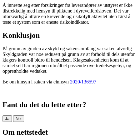
Å innrette seg etter forsikringer fra leverandører av utstyret er ikke
tilstrekkelig med hensyn til pliktene i dyrevelferdsloven. Det var
uforsvarlig å utføre en krevende og risikofylt aktivitet uten først å
teste et system som er eneste risikoindikator.
Konklusjon
På grunn av graden av skyld og sakens omfang var saken alvorlig.
Skyldgraden var noe redusert på grunn av at forhold til dels utenfor
klagers kontroll bidro til hendelsen. Klagesaksenheten kom til at
samlet sett har regionen utmålt et passende overtredelsesgebyr, og
opprettholdte vedtaket.
Be om innsyn i saken via einnsyn
2020/136597
Fant du det du lette etter?
Ja
Nei
Om nettstedet