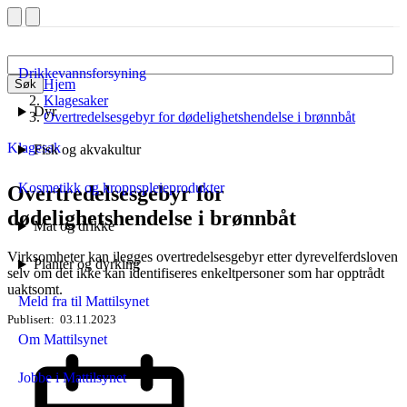
Drikkevannsforsyning
Hjem
Søk
Klagesaker
Dyr
Overtredelsesgebyr for dødelighetshendelse i brønnbåt
Klagesak
Fisk og akvakultur
Kosmetikk og kroppspleieprodukter
Overtredelsesgebyr for
dødelighetshendelse i brønnbåt
Mat og drikke
Virksomheter kan ilegges overtredelsesgebyr etter dyrevelferdsloven
Planter og dyrking
selv om det ikke kan identifiseres enkeltpersoner som har opptrådt
uaktsomt.
Meld fra til Mattilsynet
Publisert
03.11.2023
Om Mattilsynet
Jobbe i Mattilsynet