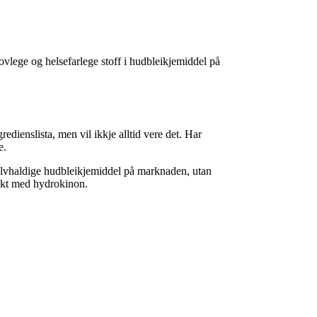
vlege og helsefarlege stoff i hudbleikjemiddel på
edienslista, men vil ikkje alltid vere det. Har
e.
ksølvhaldige hudbleikjemiddel på marknaden, utan
ukt med hydrokinon.