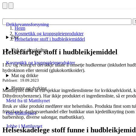
Drikkevannsforsyning
Heim
Kosmetikk og kroppspleieprodukter
Dyr
Helsefarlege stoff i hudbleikjemiddel
Fisk og akvakultur
Helsefarlege stoff i hudbleikjemiddel
Kosmetikk og kroppspleieprodukter
I EU og Noreg er det ikkje tillate å omsetje hudkremar (inkludert hu
hydrokinon eller steroid (glukokortikoider).
Mat og drikke
Publisert
19.09.2023
Planter og dyrking
Mattilsynet tilrår at ein sjekkar ingredienslistene for kvikksølvklorid
Dihydroxybenzene). Har ikkje produktet ei ingrediensliste, så er prod
Meld fra til Mattilsynet
Bruk av slike produkt medfører stor helserisiko. Produkta finst som tuba
frittståande daglegvarehandel eller butikkar utan kjedetilknyting (som
Om Mattilsynet
barbershop, diverse salongar, matbutikkar).
Jobbe i Mattilsynet
Helseskadelege stoff funne i hudbleikjemid