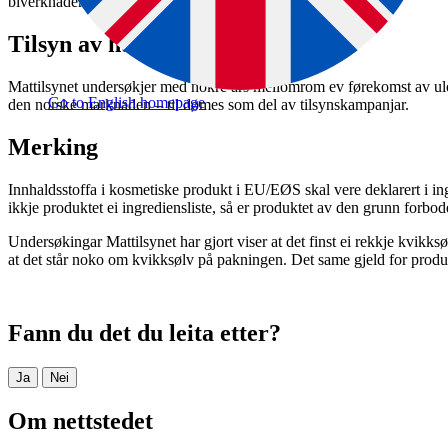
biverknader.
Tilsyn av hudbleikjemiddel
Mattilsynet undersøkjer med nokre års mellomrom ev førekomst av ulo
Go to English homepage
den norske marknaden – til dømes som del av tilsynskampanjar.
Merking
Innhaldsstoffa i kosmetiske produkt i EU/EØS skal vere deklarert i ingr
ikkje produktet ei ingrediensliste, så er produktet av den grunn forbod
Undersøkingar Mattilsynet har gjort viser at det finst ei rekkje kvik
at det står noko om kvikksølv på pakningen. Det same gjeld for prod
Fann du det du leita etter?
Ja
Nei
Om nettstedet