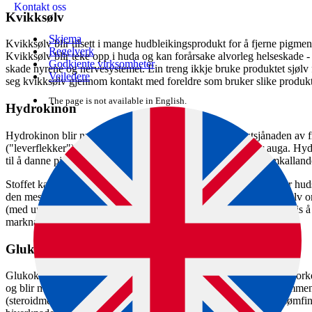
Kontakt oss
Kvikksølv
Skjema
Kvikksølv blir tilsett i mange hudbleikingsprodukt for å fjerne pigment
Regelverk
Kvikksølv blir teke opp i huda og kan forårsake alvorleg helseskade - 
Godkjente virksomheter
skade nyrene og nervesystemet. Ein treng ikkje bruke produktet sjølv 
Veiledere
seg kvikksølv gjennom kontakt med foreldre som bruker slike produkt
The page is not available in English.
Hydrokinon
Hydrokinon blir nytta i hudbleikjemiddel for å minske utsjånaden av fr
("leverflekker"), flekker etter kviser og mørke sirklar under auga. 
til å danne pigment, og er klassifiserte som potensielt kreftframkalland
Stoffet kan gi akutte allergireaksjonar, og dessutan auka risiko for 
den meste vanleg brukte aktive ingrediens i hudbleikjemiddel. Sjølv 
(med unntak av kunstige negler, profesjonell bruk) så er det framleis 
marknaden.
Glukokortikoider
Glukokortikoider er eit steroidhormon som blir produsert i binyreborken
og blir mellom anna nytta til behandling av eksem og hudsjukdommen
(steroidmedisin) kan gjere huda tynnare og meir fotosensitiv (lysømfint