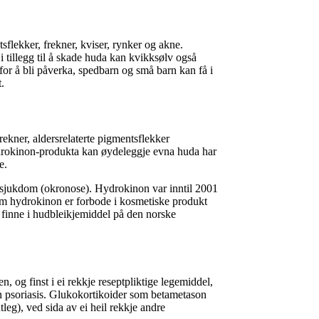
sflekker, frekner, kviser, rynker og akne.
i tillegg til å skade huda kan kvikksølv også
for å bli påverka, spedbarn og små barn kan få i
.
ekner, aldersrelaterte pigmentsflekker
Hydrokinon-produkta kan øydeleggje evna huda har
e.
hudsjukdom (okronose). Hydrokinon var inntil 2001
om hydrokinon er forbode i kosmetiske produkt
å finne i hudbleikjemiddel på den norske
, og finst i ei rekkje reseptpliktige legemiddel,
 psoriasis. Glukokortikoider som betametason
leg), ved sida av ei heil rekkje andre