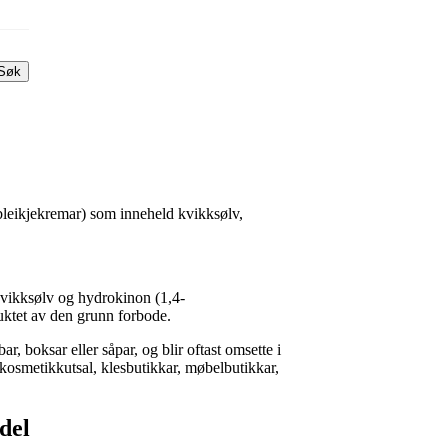
Søk
dbleikjekremar) som inneheld kvikksølv,
, kvikksølv og hydrokinon (1,4-
uktet av den grunn forbode.
r, boksar eller såpar, og blir oftast omsette i
 kosmetikkutsal, klesbutikkar, møbelbutikkar,
del