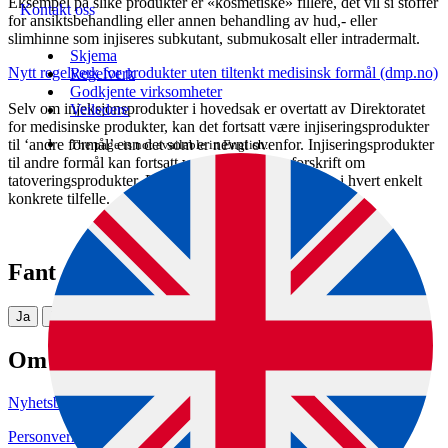
Eksempel på slike produkter er «kosmetiske» fillere, det vil si stoffer
Kontakt oss
for ansiktsbehandling eller annen behandling av hud,- eller
slimhinne som injiseres subkutant, submukosalt eller intradermalt.
Skjema
Nytt regelverk for produkter uten tiltenkt medisinsk formål (dmp.no)
Regelverk
Godkjente virksomheter
Selv om injeksjonsprodukter i hovedsak er overtatt av Direktoratet
Veiledere
for medisinske produkter, kan det fortsatt være injiseringsprodukter
til ‘andre formål’ enn det som er nevnt ovenfor. Injiseringsprodukter
The page is not available in English.
til andre formål kan fortsatt være omfattet av forskrift om
tatoveringsprodukter. Disse produktene må vurderes i hvert enkelt
konkrete tilfelle.
Fant du det du lette etter?
Ja
Nei
Om nettstedet
Nyhetsbrev
Personvern og informasjonskapsler