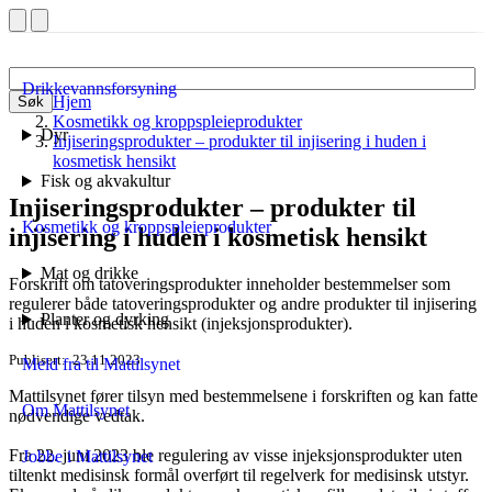
Drikkevannsforsyning
Hjem
Søk
Kosmetikk og kroppspleieprodukter
Dyr
Injiseringsprodukter – produkter til injisering i huden i
kosmetisk hensikt
Fisk og akvakultur
Injiseringsprodukter – produkter til
Kosmetikk og kroppspleieprodukter
injisering i huden i kosmetisk hensikt
Mat og drikke
Forskrift om tatoveringsprodukter inneholder bestemmelser som
regulerer både tatoveringsprodukter og andre produkter til injisering
Planter og dyrking
i huden i kosmetisk hensikt (injeksjonsprodukter).
Publisert
23.11.2023
Meld fra til Mattilsynet
Mattilsynet fører tilsyn med bestemmelsene i forskriften og kan fatte
Om Mattilsynet
nødvendige vedtak.
Fra 22. juni 2023 ble regulering av visse injeksjonsprodukter uten
Jobbe i Mattilsynet
tiltenkt medisinsk formål overført til regelverk for medisinsk utstyr.