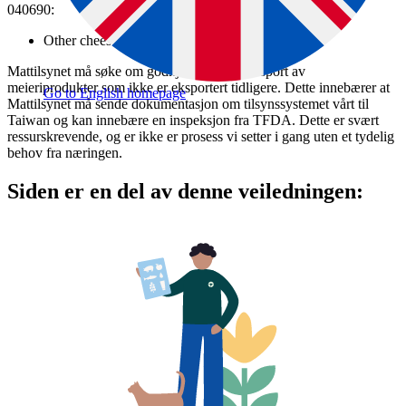
040690:
Other cheese
Mattilsynet må søke om godkjenning ved eksport av
meieriprodukter som ikke er eksportert tidligere. Dette innebærer at
Go to English homepage
Mattilsynet må sende dokumentasjon om tilsynssystemet vårt til
Taiwan og kan innebære en inspeksjon fra TFDA. Dette er svært
ressurskrevende, og er ikke er prosess vi setter i gang uten et tydelig
behov fra næringen.
Siden er en del av denne veiledningen: