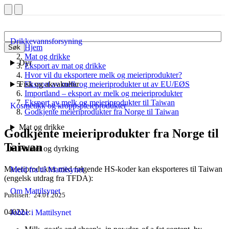
Drikkevannsforsyning
Hjem
Søk
Mat og drikke
Dyr
Eksport av mat og drikke
Hvor vil du eksportere melk og meieriprodukter?
Fisk og akvakultur
Eksport av melk og meieriprodukter ut av EU/EØS
Importland – eksport av melk og meieriprodukter
Eksport av melk og meieriprodukter til Taiwan
Kosmetikk og kroppspleieprodukter
Godkjente meieriprodukter fra Norge til Taiwan
Mat og drikke
Godkjente meieriprodukter fra Norge til
Taiwan
Planter og dyrking
Meieriprodukter med følgende HS-koder kan eksporteres til Taiwan
Meld fra til Mattilsynet
(engelsk utdrag fra TFDA):
Om Mattilsynet
Publisert
24.01.2025
040221:
Jobbe i Mattilsynet