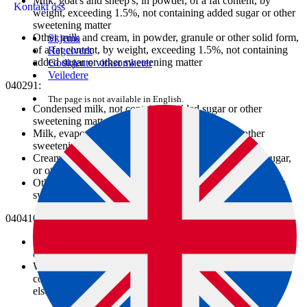
Milk, goat's and sheep's, in powder, of a fat content, by
Kontakt oss
weight, exceeding 1.5%, not containing added sugar or other
sweetening matter
Other milk and cream, in powder, granule or other solid form,
Skjema
of a fat content, by weight, exceeding 1.5%, not containing
Regelverk
added sugar or other sweetening matter
Godkjente virksomheter
Veiledere
040291:
The page is not available in English.
Condensed milk, not containing added sugar or other
sweetening matter
Milk, evaporated, not containing added sugar or other
sweetening matter
Cream, evaporated or sterilized, not containing added sugar,
or other sweetening matter
Other milk and cream, not containing added sugar or other
sweetening matter
040410:
Whey and modified whey, not concentrated, whether or not
containing added sugar or other sweetening matter
Whey and modified whey, concentrated, whether or not
containing added sugar or other sweetening matter, not
elsewhere specified or included