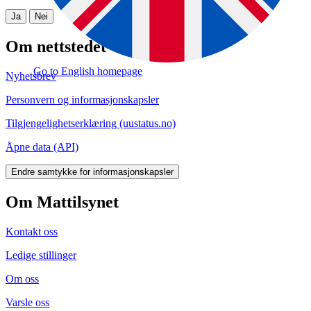
Ja
Nei
Om nettstedet
Go to English homepage
Nyhetsbrev
Personvern og informasjonskapsler
Tilgjengelighetserklæring (uustatus.no)
Åpne data (API)
Endre samtykke for informasjonskapsler
Om Mattilsynet
Kontakt oss
Ledige stillinger
Om oss
Varsle oss