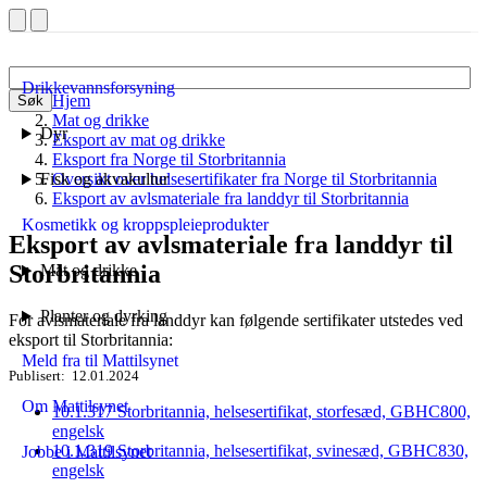
Drikkevannsforsyning
Hjem
Søk
Mat og drikke
Dyr
Eksport av mat og drikke
Eksport fra Norge til Storbritannia
Fisk og akvakultur
Oversikt over helsesertifikater fra Norge til Storbritannia
Eksport av avlsmateriale fra landdyr til Storbritannia
Kosmetikk og kroppspleieprodukter
Eksport av avlsmateriale fra landdyr til
Storbritannia
Mat og drikke
Planter og dyrking
For avlsmateriale fra landdyr kan følgende sertifikater utstedes ved
eksport til Storbritannia:
Meld fra til Mattilsynet
Publisert
12.01.2024
Om Mattilsynet
10.1.317 Storbritannia, helsesertifikat, storfesæd, GBHC800,
engelsk
10.1.319 Storbritannia, helsesertifikat, svinesæd, GBHC830,
Jobbe i Mattilsynet
engelsk