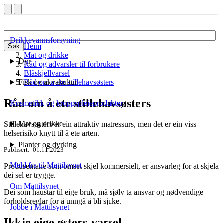
Drikkevannsforsyning
Heim
Søk
Mat og drikke
Dyr
Råd og advarsler til forbrukere
Blåskjellvarsel
Fisk og akvakultur
Råd om å ete stillehavsøsters
Råd om å ete stillehavsøsters
Kosmetikk og kroppspleieprodukter
Mat og drikke
Stillehavsøsters er ein attraktiv matressurs, men det er ein viss
helserisiko knytt til å ete arten.
Planter og dyrking
Publisert
01.11.2023
Meld fra til Mattilsynet
Produsentane som omset skjel kommersielt, er ansvarleg for at skjela
dei sel er trygge.
Om Mattilsynet
Dei som haustar til eige bruk, må sjølv ta ansvar og nødvendige
forholdsreglar for å unngå å bli sjuke.
Jobbe i Mattilsynet
Ikkje eige østers-varsel