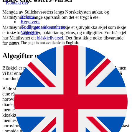
Kontakt oss
Mengda av Stillehavsøsters langs Norskekysten aukar, og
Skjema
Mattilsynet får mange spørsmål om det er trygt å ete.
Regelverk
Godkjente virksomheter
Mattilsynet tilrår generelt at ein ikkje et sjølvplukka skjel som ikkje
Veiledere
er testa for algegifter, bakteriar og virus, og miljøgifter. For blåskjel
har Mattilsynet eit
blåskjellvarsel
. Det finst ikkje noko tilsvarande
The page is not available in English.
for østers.
Algegifter og virus i østers
Blåskjel er rekna som ein indikatorart for dei fleste typar skjel, men
vi har enno ikkje tatt ut nok parallelle prøvar av dei to artane til å
konkludere med at dette òg gjeld for stillehavsøsters.
Både stillehavsøsters og flatøsters (i motsetnad til blåskjel) blir ofte
etne rå, utan varmebehandling, og dei kan innehalde virus, oftast
norovirus. Norovirus er den vanlegaste årsaka til virusavhengig
diarésjukdom i Noreg. Viruset blir skilt ut med avføring frå infiserte
menneske og dyr, som i neste omgang blir spreidd til sjøen frå
kloakkutslepp, avrenning og liknande. Det er berre avføring frå
menneske som heilt sikkert har betydning for overføring av
norovirussmitte tilbake til menneske. Østers bør derfor alltid haustast
i område med god gjennomstrøyming av friskt sjøvatn og lite