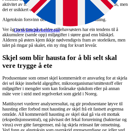
aktivitet av folk og dyr. Koking og steiking vil drepe norovirus, men
det er usikkert om damping har tilstrekkeleg effekt.
Algetoksin forsvinn derimot ikkje ved varmebehandling.
Ver òg merksam på at eldre stillehavsøsters har ein tendens til å
Go to English homepage
akkumulere (samle opp) miljøgifter i større grad enn blåskjel.
Alderen på østers kjem ikkje nødvendigvis fram av storleiken, men
talet på ringar på skalet, ein ny ring for kvart leveår.
Skjel som blir hausta for å bli selt skal
vere trygge å ete
Produsentane som omset skjel kommersielt er ansvarleg for at skjela
dei sel ikkje inneheld algegifter, mikroorganismar/smittestoff eller
miljøgifter i mengder som kan forårsake sjukdom eller på annan
måte vere i strid med regelverket som gjeld i Noreg.
Mattilsynet vurderer analyseresultat, og gir produsentane løyve til
hausting eller forbod mot hausting av skjel frå eit fastsett avgrensa
område. All kommersiell hausting av skjel skal gå via eit mottak
(ekspedisjonssentral), og påvisast det fekal forureining (bakteriar og
virus) over gitte faregrenser, må òg skjela reinsast før omsetning.
Ved funn av algetoksin som overskrid grenseverdiane og /eller ved