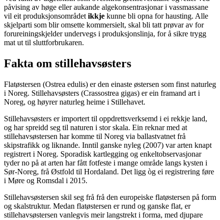
påvising av høge eller aukande algekonsentrasjonar i vassmassane
vil eit produksjonsområdet
ikkje
kunne bli opna for hausting. Alle
skjelparti som blir omsette kommersielt, skal bli tatt prøvar av for
forureiningskjelder undervegs i produksjonslinja, for å sikre trygg
mat ut til sluttforbrukaren.
Fakta om stillehavsøsters
Flatøstersen (Ostrea edulis) er den einaste østersen som finst naturleg
i Noreg. Stillehavsøsters (Crassostrea gigas) er ein framand art i
Noreg, og høyrer naturleg heime i Stillehavet.
Stillehavsøsters er importert til oppdrettsverksemd i ei rekkje land,
og har spreidd seg til naturen i stor skala. Ein reknar med at
stillehavsøstersen har komme til Noreg via ballastvatnet frå
skipstrafikk og liknande. Inntil ganske nyleg (2007) var arten knapt
registrert i Noreg. Sporadisk kartlegging og enkeltobservasjonar
tyder no på at arten har fått fotfeste i mange område langs kysten i
Sør-Noreg, frå Østfold til Hordaland. Det ligg òg ei registrering føre
i Møre og Romsdal i 2015.
Stillehavsøstersen skil seg frå frå den europeiske flatøstersen på form
og skalstruktur. Medan flatøstersen er rund og ganske flat, er
stillehavsøstersen vanlegvis meir langstrekt i forma, med djupare