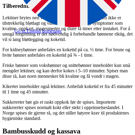
Tilberedning:
Lektiner brytes ned ved varmebehandling. Bønner som ikke er
tilstrekkelig bløtlagt og varmebehandlet, kan gi symptomer som
kvalme, oppkast, magesmerter og diaré få timer etter inntaket. For å
Go to English homepage
unngå forgiftning er det nødvendig å forbehandle bønnene riktig, det
vil si lang bløtlegging og koketid.
For kidneybønner anbefales en koketid på ca. ½ time. For brune og
hvite bønner anbefales en koketid på ¾ –1 time.
Friske bønner som voksbønner og snittebønner inneholder kun små
mengder lektiner, og kan derfor kokes i 5–10 minutter. Spiser man
disse rå, kan noen mennesker bli kvalme og få vondt i magen.
Kikerter inneholder også lektiner. Anbefalt koketid er fra 45 minutter
til 1 time og 45 minutter.
Sukkererter bør gis et raskt oppkok før de spises. Importerte
sukkererter spises normalt kokt eller stekt i opprinnelseslandet. I
Norge spises de gjerne rå, og det stiller høyere krav til produktenes
hygieniske standard.
Bambusskudd og kassava