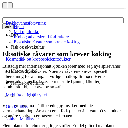
Drikkevannsforsyning
Hjem
Søk
Mat og drikke
Dyr
Råd og advarsler til forbrukere
Eksotiske råvarer som krever koking
Fisk og akvakultur
Eksotiske råvarer som krever koking
Kosmetikk og kroppspleieprodukter
Et stadig mer internasjonalt kjøkken fører med seg nye spisevaner
Mat og drikke
med bruk av nye råvarer. Noen av råvarene krever spesiell
tilberedning for å unngå alvorlige matforgiftninger. Her er
tilberedningstips for ikke-hermetiserte bønner, kikerter,
Planter og dyrking
bambusskudd, kassava og smørfisk.
Meld fra til Mattilsynet
Publisert
27.06.2023
Vi ser en trend mot å tilberede grønnsaker med lite
Om Mattilsynet
varmebehandling. Årsaken er at folk ønsker å ta vare på vitaminer
og andre viktige næringsemner i maten.
Jobbe i Mattilsynet
Flere planter inneholder giftige stoffer. En del gifter i matplanter