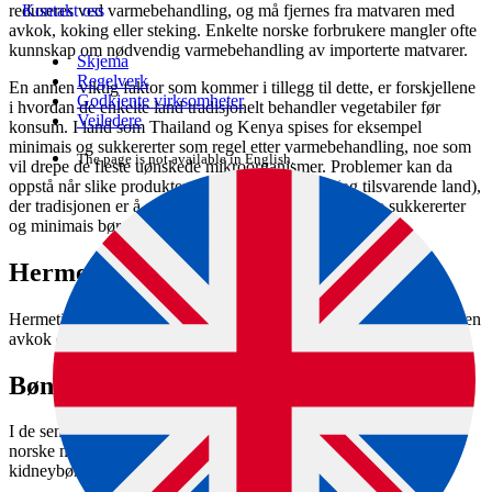
reduseres ved varmebehandling, og må fjernes fra matvaren med
Kontakt oss
avkok, koking eller steking. Enkelte norske forbrukere mangler ofte
kunnskap om nødvendig varmebehandling av importerte matvarer.
Skjema
Regelverk
En annen viktig faktor som kommer i tillegg til dette, er forskjellene
Godkjente virksomheter
i hvordan de enkelte land tradisjonelt behandler vegetabiler før
Veiledere
konsum. I land som Thailand og Kenya spises for eksempel
minimais og sukkererter som regel etter varmebehandling, noe som
The page is not available in English.
vil drepe de fleste uønskede mikroorganismer. Problemer kan da
oppstå når slike produkter importeres til Norge (og tilsvarende land),
der tradisjonen er å spise slike produkter rå. Importerte sukkererter
og minimais bør derfor gis et raskt oppkok før de spises.
Hermetisk varer er ok
Hermetiske varer av de nevnte produktene kan imidlertid spises uten
avkok eller ny varmebehandling.
Bønner og erter
I de senere år er det kommet flere typer tørkede bønner på det
norske markedet. Vi vet at det er et høyt innhold av lektiner i
kidneybønner, og også i andre bønnesorter.