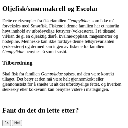
Oljefisk/smørmakrell og Escolar
Dette er eksempler fra fiskefamilien
Gempylidae
, som ikke må
forveksles med Smørfisk. Fiskene i denne familien har et naturlig
høyt innhold av ufordøyelige fettsyrer (voksestere). I rå tilstand
vil/kan de gi en oljeaktig diarè, kvalme/oppkast, magesmerter og
hodepine. Menneske kan ikke fordøye denne fettsyrevarianten
(voksestere) og dermed kan ingen av fiskene fra familien
Gempylidae
benyttes rå som i sushi.
Tilberedning
Skal fisk fra familien
Gempylidae
spises, må den være korrekt
tillaget. Det betyr at den må være helt gjennomkokt eller
gjennomstekt for å smelte ut alt det ufordøyelige fettet, og hverken
steikesky eller kokevann kan benyttes videre i matlagingen.
Fant du det du lette etter?
Ja
Nei