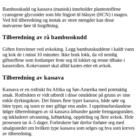
Bambusskudd og kassava (maniok) inneholder plantestoffene
cyanogene glycosider som blir frigjort til blåsyre (HCN) i magen.
Ved feil tilberedning og inntak av store mengder kan disse
matvarene føre til forgiftning.
Tilberedning av rå bambusskudd
Giften forsvinner ved avkoking. Legg bambusskuddene i kaldt vann
og kok de i minst 10 minutter. Ikke bruk lokk, da vil nemlig
giftstoffene som fordamper feste seg til lokket og renne tilbake i
kasserollen. Kokevannet skal alltid kastes etter ett avkok.
Tilberedning av kassava
Kassava er en rotfrukt fra Afrika og Sør-Amerika med potetaktig
smak. Rotfrukten er vidt utbredt i disse områdene på grunn av sine
enkle dyrkingskrav. Det finnes flere typer kassava, både søte og
bitre typer, og noen er mer giftige enn andre. I opprinnelseslandene
følger tilberedningen av rå kassava århundre gamle fremgangsmåter,
og inkluderer utvanning, lufttørking, oppdeling og flere avkok. Hele
prosessen tar 4–5 dager. Forbrukere bør derfor forhøre seg med
utsalgsstedet om hvilken type kassava som selges og hva som kreves
av tilberedning.