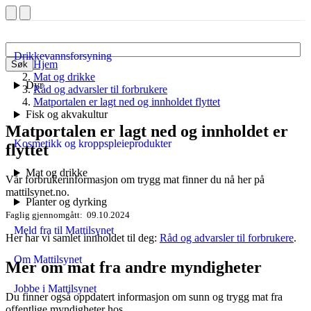
Drikkevannsforsyning
Hjem
Søk
Mat og drikke
Dyr
Råd og advarsler til forbrukere
Matportalen er lagt ned og innholdet flyttet
Fisk og akvakultur
Matportalen er lagt ned og innholdet er
Kosmetikk og kroppspleieprodukter
flyttet
Mat og drikke
Vår forbrukerinformasjon om trygg mat finner du nå her på
mattilsynet.no.
Planter og dyrking
Faglig gjennomgått
09.10.2024
Meld fra til Mattilsynet
Her har vi samlet innholdet til deg:
Råd og advarsler til forbrukere
.
Om Mattilsynet
Mer om mat fra andre myndigheter
Jobbe i Mattilsynet
Du finner også oppdatert informasjon om sunn og trygg mat fra
offentlige myndigheter hos