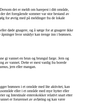
Dersom det er meldt om harepest i ditt område,
 der det foregående sommer var stor bestand av
lg for øvrig med på meldinger fra de lokale
ller døde gnagere, og å sørge for at gnagere ikke
le åpninger hvor smådyr kan trenge inn i brønnen.
ne gi vannet en brun og brungul farge. Jern og
ing av vannet. Dette er mest vanlig fra borede
 humus, jern eller mangan.
igger brønnen i et område med lite aktivitet, kan
ksområde eller i et område med mye hytter eller
ier og Intestinale enterokokker relativt snart etter
t vannet er forurenset av avføring og kan være