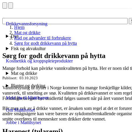
Drikkevannsforsyning
Hjem
Mat og drikke
Dyr
Råd og advarsler til forbrukere
Sørg for godt drikkevann på hytta
Fisk og akvakultur
Sørg for godt drikkevann på hytta
Kosmetikk og kroppspleieprodukter
Mange forhold kan påvirke vannkvaliteten på hytta. Her er noen råd t
Mat og drikke
Publisert
03.10.2023
Planter og dyrking
Vannforsyning til hytter i Norge kommer fra mange forskjellige kilder, 
vannverk, til smelting av snø. Kvaliteten på drikkevannet er som re
Meld fra til Mattilsynet
Forsiktighetsregler bør imidlertid følges uansett når på året vannet bru
Blir man syk av å drikke vannet, er årsaken som regel at det er forure
Om Mattilsynet
andre smågnagere kan være bærere av sykdomsfremkallende organism
smitte overføres til mennesker som drikker dette vannet.
Jobbe i Mattilsynet
Harepest (tularemi)