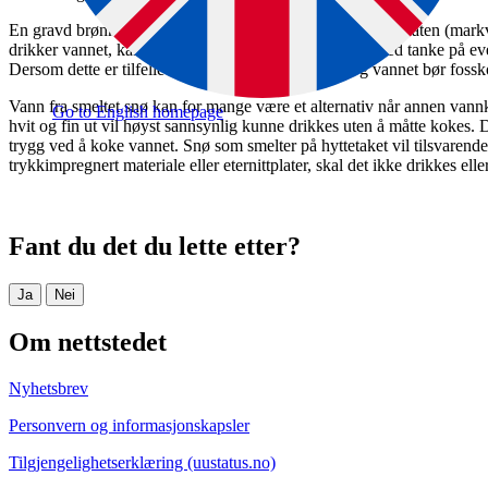
En gravd brønn beskyttes best mulig mot at vann fra overflaten (mark
drikker vannet, kan det være lurt å inspisere brønnen med tanke på e
Dersom dette er tilfelle må det døde dyret fjernes, og vannet bør fossk
Vann fra smeltet snø kan for mange være et alternativ når annen vannki
Go to English homepage
hvit og fin ut vil høyst sannsynlig kunne drikkes uten å måtte kokes. 
trygg ved å koke vannet. Snø som smelter på hyttetaket vil tilsvarend
trykkimpregnert materiale eller eternittplater, skal det ikke drikkes elle
Fant du det du lette etter?
Ja
Nei
Om nettstedet
Nyhetsbrev
Personvern og informasjonskapsler
Tilgjengelighetserklæring (uustatus.no)