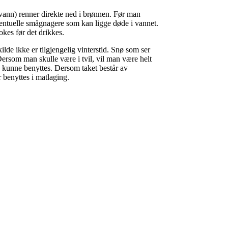
vann) renner direkte ned i brønnen. Før man
ventuelle smågnagere som kan ligge døde i vannet.
okes før det drikkes.
lde ikke er tilgjengelig vinterstid. Snø som ser
Dersom man skulle være i tvil, vil man være helt
e kunne benyttes. Dersom taket består av
r benyttes i matlaging.