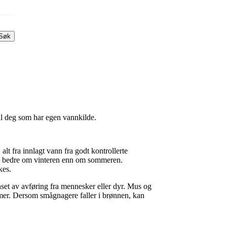
Søk
il deg som har egen vannkilde.
alt fra innlagt vann fra godt kontrollerte
gel bedre om vinteren enn om sommeren.
kes.
nset av avføring fra mennesker eller dyr. Mus og
er. Dersom smågnagere faller i brønnen, kan