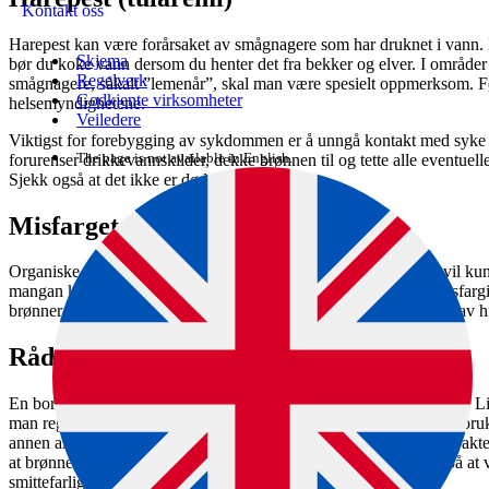
Kontakt oss
Harepest kan være forårsaket av smågnagere som har druknet i vann. 
Skjema
bør du koke vann dersom du henter det fra bekker og elver. I områder
Regelverk
smågnagere, såkalt ”lemenår”, skal man være spesielt oppmerksom. Fø
Godkjente virksomheter
helsemyndighetene.
Veiledere
Viktigst for forebygging av sykdommen er å unngå kontakt med syke e
The page is not available in English.
forurenser drikkevannskilder, dekke brønnen til og tette alle eventuel
Sjekk også at det ikke er døde dyr i brønnen.
Misfarget vann
Organiske materialer (humus) som følger med overflatevannet, vil kun
mangan kan også felles ut som brune og svarte partikler og gi misfarg
brønner i fjell. Det er ikke helsefarlig å drikke vann som er farget av
Råd om drikkevann på hytte/landsted
En boret grunnvannsbrønn vil få tilsig av vann fra sprekker i fjellet. L
man regne med at vannet er trygt. Dersom brønnen ligger i et landbru
annen aktivitet, kan det være lurt å få analysert vannet for E.coli-bakter
at brønnen er etablert. Hvis man finner slike bakterier, tyder det på a
smittefarlig.