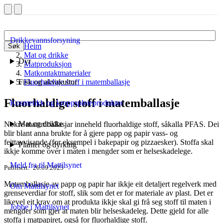
Drikkevannsforsyning
Heim
Søk
Mat og drikke
Dyr
Matproduksjon
Matkontaktmaterialer
Fisk og akvakultur
Fluorhaldige stoff i matemballasje
Fluorhaldige stoff i matemballasje
Kosmetikk og kroppspleieprodukter
Mat og drikke
Nokre matemballasjar inneheld fluorhaldige stoff, såkalla PFAS. Dei
blir blant anna brukte for å gjere papp og papir vass- og
feittavvisande (for eksempel i bakepapir og pizzaesker). Stoffa skal
Planter og dyrking
ikkje komme over i maten i mengder som er helseskadelege.
Meld fra til Mattilsynet
Publisert
26.09.2023
Matemballasje av papp og papir har ikkje eit detaljert regelverk med
Om Mattilsynet
grenseverdiar for stoff, slik som det er for materiale av plast. Det er
likevel eit krav om at produkta ikkje skal gi frå seg stoff til maten i
Jobbe i Mattilsynet
mengder som gjer at maten blir helseskadeleg. Dette gjeld for alle
stoffa i matpapiret, også for fluorhaldige stoff.