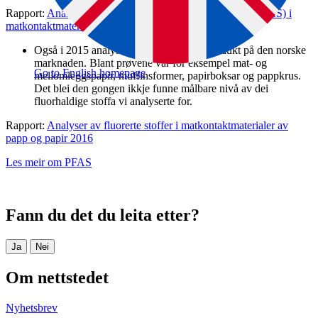
Rapport:
Analyser av per- og polyfluorerte alkylstoffer (PFAS) i
matkontaktmaterialer 2017
Også i 2015 analyserte Mattilsynet 53 produkt på den norske
marknaden. Blant prøvene var for eksempel mat- og
Go to English homepage
mellomleggspapir, muffinsformer, papirboksar og pappkrus.
Det blei den gongen ikkje funne målbare nivå av dei
fluorhaldige stoffa vi analyserte for.
Rapport:
Analyser av fluorerte stoffer i matkontaktmaterialer av
papp og papir 2016
Les meir om PFAS
Fann du det du leita etter?
Ja
Nei
Om nettstedet
Nyhetsbrev