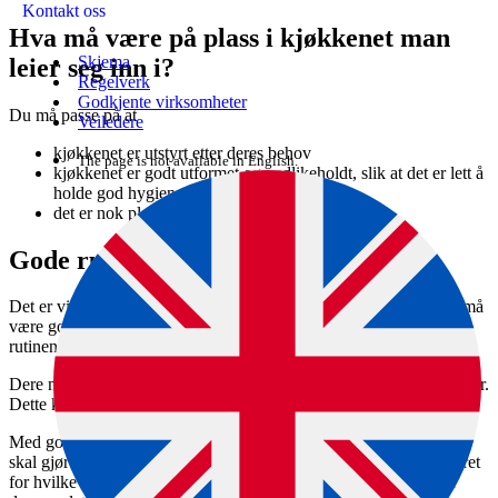
Kontakt oss
Hva må være på plass i kjøkkenet man
Skjema
leier seg inn i?
Regelverk
Godkjente virksomheter
Du må passe på at
Veiledere
kjøkkenet er utstyrt etter deres behov
The page is not available in English.
kjøkkenet er godt utformet og vedlikeholdt, slik at det er lett å
holde god hygiene og enkelt å vaske
det er nok plass til kjøle- og frysevarer
Gode rutiner og avtaler
Det er viktig at dere har gode avtaler med utleiekjøkkenet og det må
være gode felles rutiner. For eksempel bør dere ha de samme
rutinene for vasking slik at det alltid er så rent som man ønsker.
Dere må skille mellom hvilke varer som tilhører hvilke virksomheter.
Dette kan for eksempel løses med å ha separate kjøleskap.
Med gode avtaler har dere de samme forventningene til hva som
skal gjøres. Det må være avklart på forhånd hvem som har ansvaret
for hvilke oppgaver, for eksempel hvem som måler temperaturer