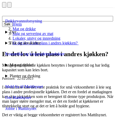
Drikkevannsforsyning
Hjem
Søk
Mat og drikke
Dyr
Salg og servering av mat
Lokaler, utstyr og innredning
Fisk og akvakultur
Er det lov å leie plass i andres kjøkken?
Er det lov å leie plass i andres kjøkken?
Kosmetikk og kroppspleieprodukter
Mat og drikke
Mange profesjonelle kjøkken benyttes i begrenset tid og har ledig
kapasitet som kan leies bort.
Planter og dyrking
Publisert
22.02.2023
Meld fra til Mattilsynet
I en startfase kan det være praktisk for små virksomheter å leie seg
plass i andre profesjonelle kjøkken. Det er en fordel at matlagingen
kan skje på kjøkken som er beregnet til denne type produksjon. Når
Om Mattilsynet
man lager større mengder mat, er det en fordel at kjøkkenet er
tilstrekkelig stort og at det er lett å holde god hygiene.
Jobbe i Mattilsynet
Det er viktig at begge virksomheter er registrert hos Mattilsynet.