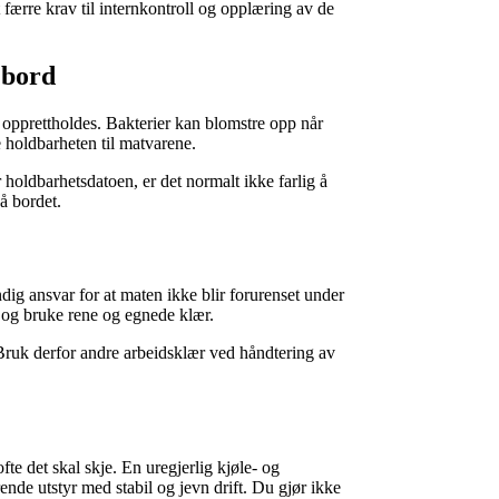
færre krav til internkontroll og opplæring av de
jbord
 opprettholdes. Bakterier kan blomstre opp når
 holdbarheten til matvarene.
 holdbarhetsdatoen, er det normalt ikke farlig å
å bordet.
dig ansvar for at maten ikke blir forurenset under
 og bruke rene og egnede klær.
Bruk derfor andre arbeidsklær ved håndtering av
te det skal skje. En uregjerlig kjøle- og
ende utstyr med stabil og jevn drift. Du gjør ikke