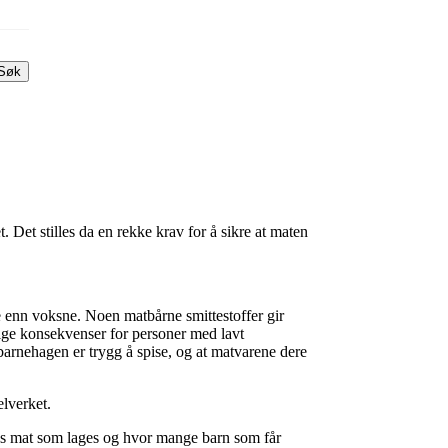
Søk
et stilles da en rekke krav for å sikre at maten
ke enn voksne. Noen matbårne smittestoffer gir
lige konsekvenser for personer med lavt
barnehagen er trygg å spise, og at matvarene dere
elverket.
ags mat som lages og hvor mange barn som får