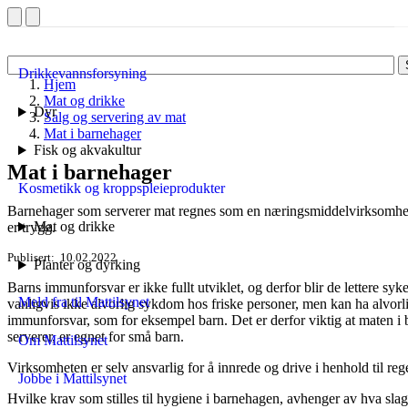
Drikkevannsforsyning
Hjem
Mat og drikke
Dyr
Salg og servering av mat
Mat i barnehager
Fisk og akvakultur
Mat i barnehager
Kosmetikk og kroppspleieprodukter
Barnehager som serverer mat regnes som en næringsmiddelvirksomhet. D
Mat og drikke
er trygg.
Publisert
10.02.2022
Planter og dyrking
Barns immunforsvar er ikke fullt utviklet, og derfor blir de lettere sy
Meld fra til Mattilsynet
vanligvis ikke alvorlig sykdom hos friske personer, men kan ha alvor
immunforsvar, som for eksempel barn. Det er derfor viktig at maten i 
serverer, er egnet for små barn.
Om Mattilsynet
Virksomheten er selv ansvarlig for å innrede og drive i henhold til reg
Jobbe i Mattilsynet
Hvilke krav som stilles til hygiene i barnehagen, avhenger av hva sl