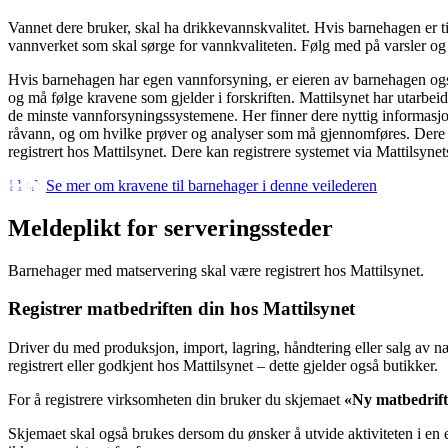
Vannet dere bruker, skal ha drikkevannskvalitet. Hvis barnehagen er tilk
vannverket som skal sørge for vannkvaliteten. Følg med på varsler og
Hvis barnehagen har egen vannforsyning, er eieren av barnehagen ogs
og må følge kravene som gjelder i forskriften. Mattilsynet har utarbei
de minste vannforsyningssystemene. Her finner dere nyttig informasj
råvann, og om hvilke prøver og analyser som må gjennomføres. Dere 
registrert hos Mattilsynet. Dere kan registrere systemet via Mattilsynets
Se mer om kravene til barnehager i denne veilederen
Meldeplikt for serveringssteder
Barnehager med matservering skal være registrert hos Mattilsynet.
Registrer matbedriften din hos Mattilsynet
Driver du med produksjon, import, lagring, håndtering eller salg av
registrert eller godkjent hos Mattilsynet – dette gjelder også butikker.
For å registrere virksomheten din bruker du skjemaet
«Ny matbedrif
Skjemaet skal også brukes dersom du ønsker å utvide aktiviteten i en