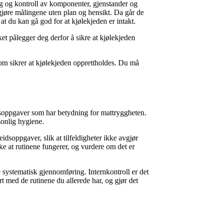
ing og kontroll av komponenter, gjenstander og
 gjøre målingene uten plan og hensikt. Da går de
il at du kan gå god for at kjølekjeden er intakt.
et pålegger deg derfor å sikre at kjølekjeden
 som sikrer at kjølekjeden opprettholdes. Du må
eidsoppgaver som har betydning for mattryggheten.
sonlig hygiene.
beidsoppgaver, slik at tilfeldigheter ikke avgjør
ke at rutinene fungerer, og vurdere om det er
 systematisk gjennomføring. Internkontroll er det
rt med de rutinene du allerede har, og gjør det