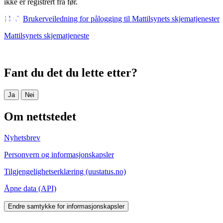
ikke er registrert fra før.
Brukerveiledning for pålogging til Mattilsynets skjematjenester
Mattilsynets skjematjeneste
Fant du det du lette etter?
Ja
Nei
Om nettstedet
Nyhetsbrev
Personvern og informasjonskapsler
Tilgjengelighetserklæring (uustatus.no)
Åpne data (API)
Endre samtykke for informasjonskapsler