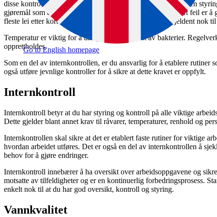
disse kontrollene for Mattilsynets skyld, men som et ledd i egen styr
gjøremål som er viktige for mattryggheten. En ofte observert feil er å
fleste lei etter kort tid. Rådet er å gjøre det hyppig eller sjeldent nok t
Temperatur er viktig for å unngå uønsket vekst av bakterier. Regelverk
opprettholdes.
Go to English homepage
Som en del av internkontrollen, er du ansvarlig for å etablere rutiner
også utføre jevnlige kontroller for å sikre at dette kravet er oppfylt.
Internkontroll
Internkontroll betyr at du har styring og kontroll på alle viktige arb
Dette gjelder blant annet krav til råvarer, temperaturer, renhold og per
Internkontrollen skal sikre at det er etablert faste rutiner for viktige ar
hvordan arbeidet utføres. Det er også en del av internkontrollen å sjek
behov for å gjøre endringer.
Internkontroll innebærer å ha oversikt over arbeidsoppgavene og sikre
motsatte av tilfeldigheter og er en kontinuerlig forbedringsprosess. Sta
enkelt nok til at du har god oversikt, kontroll og styring.
Vannkvalitet