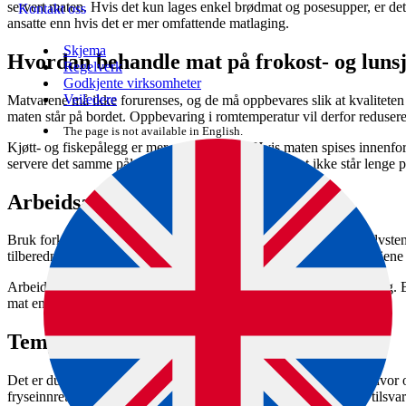
servert maten. Hvis det kun lages enkel brødmat og posesupper, er det 
Kontakt oss
ansatte enn hvis det er mer omfattende matlaging.
Skjema
Hvordan behandle mat på frokost- og luns
Regelverk
Godkjente virksomheter
Veiledere
Matvarene må ikke forurenses, og de må oppbevares slik at kvaliteten
maten står på bordet. Oppbevaring i romtemperatur vil derfor redusere
The page is not available in English.
Kjøtt- og fiskepålegg er mer utsatt enn ost. Hvis maten spises innenfor
servere det samme pålegget flere ganger, så lenge det ikke står lenge p
Arbeidsantrekk
Bruk forkle når dere lager mat. Den som håndterer mat, har et selvsten
tilberedningen. Derfor må de som lager mat ha god personlig hygiene
Arbeidsklær skal beskytte maten, ikke den ansatte mot forurensning. 
mat enn ved andre oppgaver, som for eksempel omsorg for barn.
Temperaturkontroll i kjøl og frys
Det er du selv som avgjør om temperaturen skal kontrolleres og hvor of
fryseinnretning vil kunne kreve mer kontroll og oppfølging enn tilsvar