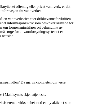
nyttet et offentlig eller privat vannverk, er det
 informasjon fra vannverket.
å en vannverkseier etter drikkevannsforskriften
det et informasjonsskriv som beskriver kravene for
on om forurensningsfarer og behandling av
må sørge for at vannforsyningssystemet er
 nettside.
 næringsmidler? Da må virksomheten din være
t»
i Mattilsynets skjematjeneste.
 eksisterende virksomhet med en ny aktivitet som