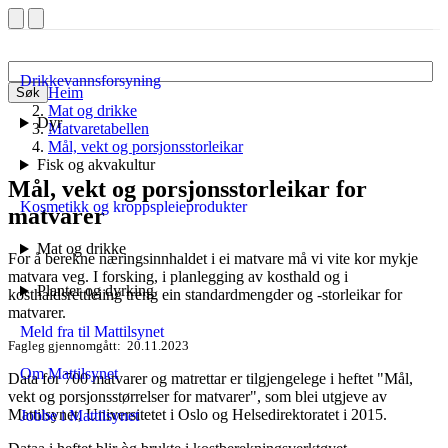
Drikkevannsforsyning
Heim
Søk
Mat og drikke
Dyr
Matvaretabellen
Mål, vekt og porsjonsstorleikar
Fisk og akvakultur
Mål, vekt og porsjonsstorleikar for
Kosmetikk og kroppspleieprodukter
matvarer
Mat og drikke
For å berekne næringsinnhaldet i ei matvare må vi vite kor mykje
matvara veg. I forsking, i planlegging av kosthald og i
Planter og dyrking
kosthaldsrettleiing treng ein standardmengder og -storleikar for
matvarer.
Meld fra til Mattilsynet
Fagleg gjennomgått
20.11.2023
Om Mattilsynet
Data for 700 matvarer og matrettar er tilgjengelege i heftet "Mål,
vekt og porsjonsstørrelser for matvarer", som blei utgjeve av
Mattilsynet, Universitetet i Oslo og Helsedirektoratet i 2015.
Jobbe i Mattilsynet