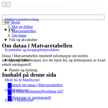
Drikkevannsforsyning
Heim
Søk
Mat og drikke
Dyr
Matvaretabellen
Om dataa
Fisk og akvakultur
Om dataa i Matvaretabellen
Kosmetikk og kroppspleieprodukter
Dataa i Matvaretabellen inneheld informasjon om korleis
Mat og drikke
næringsstoffdataa brukast, kor dei kjem frå, og definisjonen av kvart
enkelt næringsstoff.
Planter og dyrking
Innhald på denne sida
Meld fra til Mattilsynet
Generelt om dataa i Matvaretabellen
Om Mattilsynet
Kvar kjem næringsstoffverdiane frå?
Definisjonar av næringsstoff
Jobbe i Mattilsynet