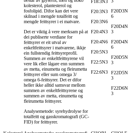
består av glyserol, men òg noko
3
F18:3N3
kolesterol, plantesterol og
fosfolipid. Difor kan det vere
F20D3N
F20:3N3
skilnad i mengde totalfeitt og
6
mengde feittsyrer i ei matvare.
F20:3N6
F20D4N
Det er viktig å vere merksam på at
F20:4N3
3
dei publiserte verdiane for
F20:4N6
F20D4N
feittsyrer er eit utval av
6
enkeltfeittsyrer i matvarene, ikkje
F20:5N3
ein fullstendig feittsyreprofil.
F20D5N
Summen av enkeltfeittsyrene vil
F22:5N3
3
vere lik eller lågare enn summen
av metta, einumetta og fleirumetta
F22:6N3
F22D5N
feittsyrer eller sum omega 3/
3
omega 6-feittsyrer. Det er difor
heller ikke alltid samsvar mellom
F22D6N
summen av enkeltfeittsyrene og
3
summen av metta, einumetta og
fleirumetta feittsyrer.
Analysemetode: syrehydrolyse for
totalfeitt og gasskromatografi (GC-
FID) for feittsyrer.