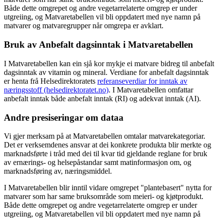
Både dette omgrepet og andre vegetarrelaterte omgrep er under
utgreiing, og Matvaretabellen vil bli oppdatert med nye namn på
matvarer og matvaregrupper når omgrepa er avklart.
Bruk av Anbefalt dagsinntak i Matvaretabellen
I Matvaretabellen kan ein sjå kor mykje ei matvare bidreg til anbefalt
dagsinntak av vitamin og mineral. Verdiane for anbefalt dagsinntak
er henta frå Helsedirektoratets
referanseverdiar for inntak av
næringsstoff (helsedirektoratet.no)
. I Matvaretabellen omfattar
anbefalt inntak både anbefalt inntak (RI) og adekvat inntak (AI).
Andre presiseringar om dataa
Vi gjer merksam på at Matvaretabellen omtalar matvarekategoriar.
Det er verksemdenes ansvar at dei konkrete produkta blir merkte og
marknadsførte i tråd med dei til kvar tid gjeldande reglane for bruk
av ernærings- og helsepåstandar samt matinformasjon om, og
marknadsføring av, næringsmiddel.
I Matvaretabellen blir inntil vidare omgrepet "plantebasert" nytta for
matvarer som har same bruksområde som meieri- og kjøtprodukt.
Både dette omgrepet og andre vegetarrelaterte omgrep er under
utgreiing, og Matvaretabellen vil bli oppdatert med nye namn på