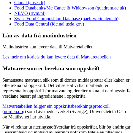
Ciqual (anses.fr)
Food Databanks/Mc Cance & Widdowson (quadram.ac.uk)
NEVO (rivm.nl)
Swiss Food Composition Database (naehrwertdaten.ch)
Food Data Central (fdc.nal.usda.gov)
Lån av data frå matindustrien
Matindustrien kan levere data til Matvaretabellen.
Les meir om korleis du kan levere data til Matvaretabellen
Matvarer som er berekna som oppskrift
Samansette matvarer, slik som til dømes middags­rettar eller kaker, er
ofte rekna frå oppskrift. Det vil seie at vi har utarbeidd ei
representativ oppskrift for matvara og deretter rekna ut næringsstoff­
verdiane basert på ingrediensane i oppskrifta.
Matvaretabellen følgjer ein oppskrifts­bereknings­protokoll
(norden.org)
som Livsmedelsverket (Sverige), Universitetet i Oslo
og Mattilsynet har utvikla.
Når vi reknar ut næringsstoff­verdiar frå oppskrifter, blir òg endringar
i vassinnhald og innhald av næringsstoff som følgje av tillaginga