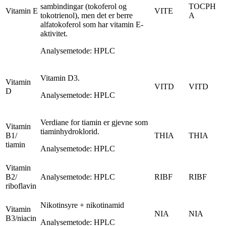
sambindingar (tokoferol og
TOCPH
Vitamin E
VITE
tokotrienol), men det er berre
A
alfatokoferol som har vitamin E-
aktivitet.
Analysemetode: HPLC
Vitamin D3.
Vitamin
VITD
VITD
D
Analysemetode: HPLC
Verdiane for tiamin er gjevne som
Vitamin
tiaminhydroklorid.
B1/
THIA
THIA
tiamin
Analysemetode: HPLC
Vitamin
B2/
Analysemetode: HPLC
RIBF
RIBF
riboflavin
Nikotinsyre + nikotinamid
Vitamin
NIA
NIA
B3/niacin
Analysemetode: HPLC