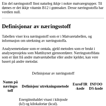
Ein del nærings­stoff finst naturleg ikkje i nokre matvare­grupper. Til
dømes er det ikkje vitamin B12 i grønsaker. Desse nærings­stoffa har
verdien null.
Definisjonar av næringsstoff
Tabellen viser kva næringsstoff som er i Matvaretabellen, og
informasjon om utrekning av næringsstoffa.
Analysemetodane som er omtala, gjeld metoden som er brukt i
analyseprosjekta som Mattilsynet gjennomfører. Næringsstoffdata
som er lånt frå andre matvaretabellar eller andre kjelder, kan vere
basert på andre metodar.
Definisjonar av næringsstoff
Namn på
EuroFIR
INFOO
næringss
Definisjon/ utrekningsmetode
-kode
DS-kode
toff
Energiinnhaldet visast i kilojoule
(kJ) og kilokaloriar (kcal).