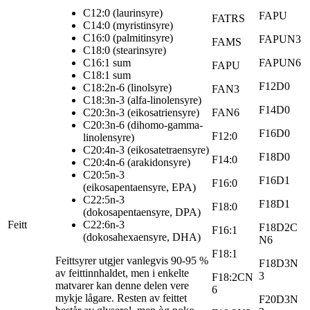
C12:0 (laurinsyre)
FAPU
FATRS
C14:0 (myristinsyre)
C16:0 (palmitinsyre)
FAPUN3
FAMS
C18:0 (stearinsyre)
C16:1 sum
FAPUN6
FAPU
C18:1 sum
F12D0
C18:2n-6 (linolsyre)
FAN3
C18:3n-3 (alfa-linolensyre)
F14D0
C20:3n-3 (eikosatriensyre)
FAN6
C20:3n-6 (dihomo-gamma-
F16D0
F12:0
linolensyre)
C20:4n-3 (eikosatetraensyre)
F18D0
F14:0
C20:4n-6 (arakidonsyre)
C20:5n-3
F16D1
F16:0
(eikosapentaensyre, EPA)
C22:5n-3
F18D1
F18:0
(dokosapentaensyre, DPA)
Feitt
C22:6n-3
F18D2C
F16:1
(dokosahexaensyre, DHA)
N6
F18:1
Feittsyrer utgjer vanlegvis 90-95 %
F18D3N
av feittinnhaldet, men i enkelte
3
F18:2CN
matvarer kan denne delen vere
6
mykje lågare. Resten av feittet
F20D3N