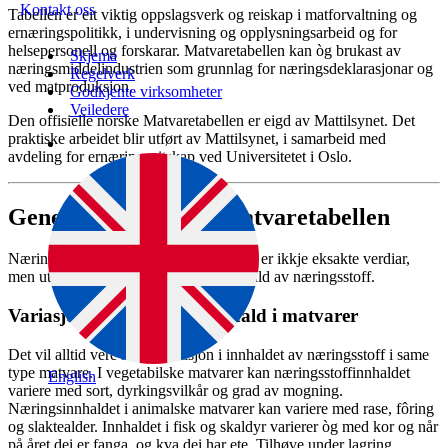
Kontakt oss
Tabellen er eit viktig oppslagsverk og reiskap i matforvaltning og
ernæringspolitikk, i undervisning og opplysningsarbeid og for
helsepersonell og forskarar. Matvaretabellen kan òg brukast av
Skjema
næringsmiddelindustrien som grunnlag for næringsdeklarasjonar og
Regelverk
ved matproduksjon.
Godkjente virksomheter
Veiledere
Den offisielle norske Matvaretabellen er eigd av Mattilsynet. Det
praktiske arbeidet blir utført av Mattilsynet, i samarbeid med
avdeling for ernæringsvitskap ved Universitetet i Oslo.
Generelt om dataa i Matvaretabellen
Næringsstoffverdiane i Matvaretabellen er ikkje eksakte verdiar,
men utgjer representative nivå for innhald av næringsstoff.
Variasjon i næringsstoffinnhald i matvarer
Det vil alltid vere noko variasjon i innhaldet av næringsstoff i same
type matvare. I vegetabilske matvarer kan næringsstoffinnhaldet
English
variere med sort, dyrkingsvilkår og grad av mogning.
Næringsinnhaldet i animalske matvarer kan variere med rase, fôring
og slaktealder. Innhaldet i fisk og skaldyr varierer òg med kor og når
på året dei er fanga, og kva dei har ete. Tilhøve under lagring,