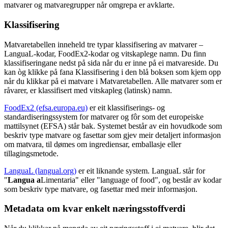
matvarer og matvaregrupper når omgrepa er avklarte.
Klassifisering
Matvaretabellen inneheld tre typar klassifisering av matvarer –
LanguaL-kodar, FoodEx2-kodar og vitskaplege namn. Du finn
klassifiseringane nedst på sida når du er inne på ei matvareside. Du
kan òg klikke på fana Klassifisering i den blå boksen som kjem opp
når du klikkar på ei matvare i Matvaretabellen. Alle matvarer som er
råvarer, er klassifisert med vitskapleg (latinsk) namn.
FoodEx2 (efsa.europa.eu)
er eit klassifiserings- og
standardiseringssystem for matvarer og fôr som det europeiske
mattilsynet (EFSA) står bak. Systemet består av ein hovudkode som
beskriv type matvare og fasettar som gjev meir detaljert informasjon
om matvara, til dømes om ingrediensar, emballasje eller
tillagingsmetode.
LanguaL (langual.org)
er eit liknande system. LanguaL står for
"
Langua a
Limentaria" eller "
language of food
", og består av kodar
som beskriv type matvare, og fasettar med meir informasjon.
Metadata om kvar enkelt næringsstoffverdi