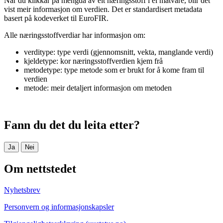
Når du klikkar på mengda av eit næringsstoff i ei matvare, blir det
vist meir informasjon om verdien. Det er standardisert metadata
basert på kodeverket til EuroFIR.
Alle næringsstoffverdiar har informasjon om:
verditype: type verdi (gjennomsnitt, vekta, manglande verdi)
kjeldetype: kor næringsstoffverdien kjem frå
metodetype: type metode som er brukt for å kome fram til
verdien
metode: meir detaljert informasjon om metoden
Fann du det du leita etter?
Ja
Nei
Om nettstedet
Nyhetsbrev
Personvern og informasjonskapsler