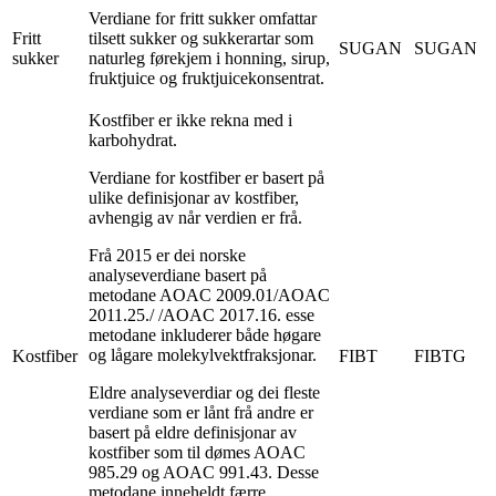
Verdiane for fritt sukker omfattar
Fritt
tilsett sukker og sukkerartar som
SUGAN
SUGAN
sukker
naturleg førekjem i honning, sirup,
fruktjuice og fruktjuicekonsentrat.
Kostfiber er ikke rekna med i
karbohydrat.
Verdiane for kostfiber er basert på
ulike definisjonar av kostfiber,
avhengig av når verdien er frå.
Frå 2015 er dei norske
analyseverdiane basert på
metodane AOAC 2009.01/AOAC
2011.25./
/AOAC 2017.16.
esse
metodane inkluderer både høgare
og lågare molekylvektfraksjonar.
Kostfiber
FIBT
FIBTG
Eldre analyseverdiar og dei fleste
verdiane som er lånt frå andre er
basert på eldre definisjonar av
kostfiber som til dømes AOAC
985.29 og AOAC 991.43. Desse
metodane inneheldt færre