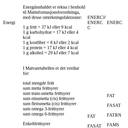
Energiinnhaldet er rekna i henhold
til Matinformasjonsforordninga,
med desse omrekningsfaktorane:
ENERCJ/
Energi
ENERC
ENERC
1 g feitt = 37 kJ eller 9 kcal
C
1 g karbohydrat = 17 kJ eller 4
kcal
1 g kostfiber = 8 kJ eller 2 kcal
1 g protein = 17 kJ eller 4 kcal
1 g alkohol = 29 kJ eller 7 kcal
I Matvaretabellen er det verdiar
for:
total mengde feitt
sum metta feittsyrer
sum trans-umetta feittsyrer
FAT
sum einumetta (cis) feittsyrer
sum fleirumetta (cis) feittsyrer
FASAT
sum omega 3-feittsyrer
sum omega 6-feittsyrer
FATRN
FAT
Enkeltfeittsyrer
FAMS
FASAT