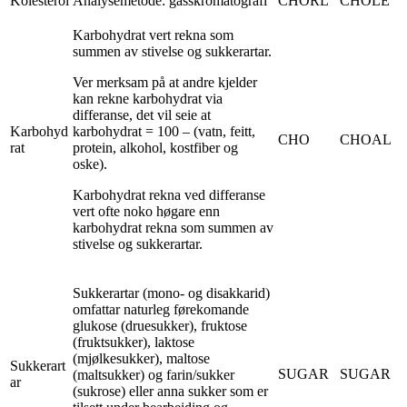
Kolesterol
Analysemetode: gasskromatografi
CHORL
CHOLE
Karbohydrat vert rekna som
summen av stivelse og sukkerartar.
Ver merksam på at andre kjelder
kan rekne karbohydrat via
differanse, det vil seie at
Karbohyd
karbohydrat = 100 – (vatn, feitt,
CHO
CHOAL
rat
protein, alkohol, kostfiber og
oske).
Karbohydrat rekna ved differanse
vert ofte noko høgare enn
karbohydrat rekna som summen av
stivelse og sukkerartar.
Sukkerartar (mono- og disakkarid)
omfattar naturleg førekomande
glukose (druesukker), fruktose
(fruktsukker), laktose
(mjølkesukker), maltose
Sukkerart
SUGAR
SUGAR
(maltsukker) og farin/sukker
ar
(sukrose) eller anna sukker som er