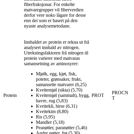
fiberfraksjonar. For enkelte
matvaregrupper vil fiberverdien
derfor vere noko lågare for desse
enn dei som er basert på den
nyaste analysemetodane.
Innhaldet av protein er rekna ut frå
analysert innhald av nitrogen.
Utrekningsfaktoren frå nitrogen til
protein varierer med matvaras
samansetning av aminosyrer:
Mjølk, egg, kjøt, fisk,
poteter, grønsaker, frukt,
samansette matvarer (6,25)
Kveitemjøl (sikta) (5,70)
PROCN
Protein
Kveitemjøl (sammalt), bygg,
PROT
T
havre, rug (5,83)
Kveitekli, hirse (6,31)
Kveitekim (8,80)
Ris (5,95)
Mandler (5,18)
Peanøtter, paranøtter (5,46)
Andre nøtter, frø (5,30)