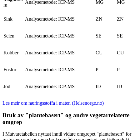
Analysemetode: ICP-MS
MG
MG
m
Sink
Analysemetode: ICP-MS
ZN
ZN
Selen
Analysemetode: ICP-MS
SE
SE
Kobber
Analysemetode: ICP-MS
CU
CU
Fosfor
Analysemetode: ICP-MS
P
P
Jod
Analysemetode: ICP-MS
ID
ID
Les meir om næringsstoffa i maten (Helsenorge.no)
Bruk av "plantebasert" og andre vegetarrelaterte
omgrep
I Matvaretabellen nyttast inntil vidare omgrepet "plantebasert" for
matvarer som har same bruksområde som meieri- og kjøtprodukt.