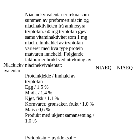
Niacinekvivalentar er rekna som
summen av preformert niacin og
niacinaktiviteten frå aminosyra
tryptofan. 60 mg tryptofan gjev
same vitaminaktivitet som 1 mg
niacin. Innhaldet av tryptofan
varierer med kva type protein
matvaren inneheld. Følgjande
faktorar er brukt ved utrekning av
Niacinekv
niacinekvivalentar:
NIAEQ
NIAEQ
ivalentar
Proteinkjelde / Innhald av
tryptofan
Egg / 1,5 %
Mjølk / 1,4 %
Kjøt, fisk / 1,1 %
Kornvarer, grønsaker, frukt / 1,0 %
Mais / 0,6 %
Produkt med ukjent samansetning /
1,0 %
Pyridoksin + pyridoksal +