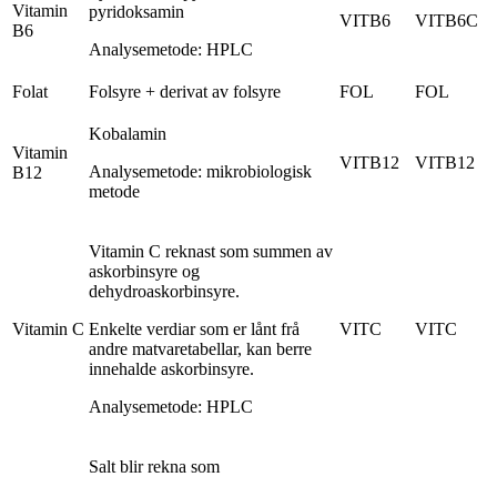
Vitamin
pyridoksamin
VITB6
VITB6C
B6
Analysemetode: HPLC
Folat
Folsyre + derivat av folsyre
FOL
FOL
Kobalamin
Vitamin
VITB12
VITB12
Analysemetode: mikrobiologisk
B12
metode
Vitamin C reknast som summen av
askorbinsyre og
dehydroaskorbinsyre.
Vitamin C
Enkelte verdiar som er lånt frå
VITC
VITC
andre matvaretabellar, kan berre
innehalde askorbinsyre.
Analysemetode: HPLC
Salt blir rekna som