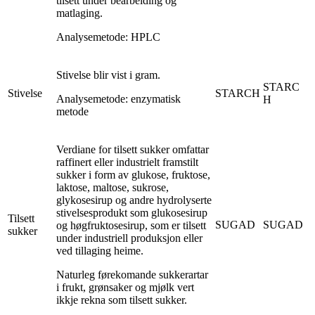
tilsett under bearbeiding og
matlaging.
Analysemetode: HPLC
Stivelse blir vist i gram.
STARC
Stivelse
STARCH
Analysemetode: enzymatisk
H
metode
Verdiane for tilsett sukker omfattar
raffinert eller industrielt framstilt
sukker i form av glukose, fruktose,
laktose, maltose, sukrose,
glykosesirup og andre hydrolyserte
stivelsesprodukt som glukosesirup
Tilsett
SUGAD
SUGAD
og høgfruktosesirup, som er tilsett
sukker
under industriell produksjon eller
ved tillaging heime.
Naturleg førekomande sukkerartar
i frukt, grønsaker og mjølk vert
ikkje rekna som tilsett sukker.