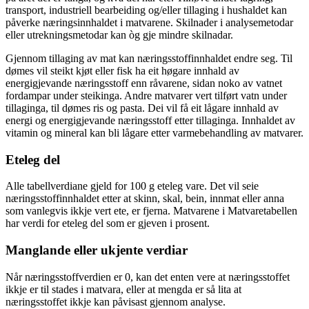
transport, industriell bearbeiding og/eller tillaging i hushaldet kan
påverke næringsinnhaldet i matvarene. Skilnader i analysemetodar
eller utrekningsmetodar kan òg gje mindre skilnadar.
Gjennom tillaging av mat kan næringsstoffinnhaldet endre seg. Til
dømes vil steikt kjøt eller fisk ha eit høgare innhald av
energigjevande næringsstoff enn råvarene, sidan noko av vatnet
fordampar under steikinga. Andre matvarer vert tilført vatn under
tillaginga, til dømes ris og pasta. Dei vil få eit lågare innhald av
energi og energigjevande næringsstoff etter tillaginga. Innhaldet av
vitamin og mineral kan bli lågare etter varmebehandling av matvarer.
Eteleg del
Alle tabellverdiane gjeld for 100 g eteleg vare. Det vil seie
næringsstoffinnhaldet etter at skinn, skal, bein, innmat eller anna
som vanlegvis ikkje vert ete, er fjerna. Matvarene i Matvaretabellen
har verdi for eteleg del som er gjeven i prosent.
Manglande eller ukjente verdiar
Når næringsstoffverdien er 0, kan det enten vere at næringsstoffet
ikkje er til stades i matvara, eller at mengda er så lita at
næringsstoffet ikkje kan påvisast gjennom analyse.