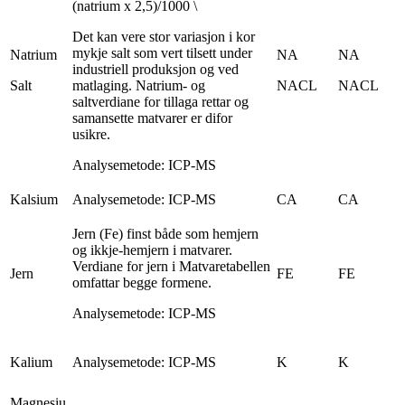
(natrium x 2,5)/1000 \
Det kan vere stor variasjon i kor
mykje salt som vert tilsett under
Natrium
NA
NA
industriell produksjon og ved
Salt
matlaging. Natrium- og
NACL
NACL
saltverdiane for tillaga rettar og
samansette matvarer er difor
usikre.
Analysemetode: ICP-MS
Kalsium
Analysemetode: ICP-MS
CA
CA
Jern (Fe) finst både som hemjern
og ikkje-hemjern i matvarer.
Verdiane for jern i Matvaretabellen
Jern
FE
FE
omfattar begge formene.
Analysemetode: ICP-MS
Kalium
Analysemetode: ICP-MS
K
K
Magnesiu