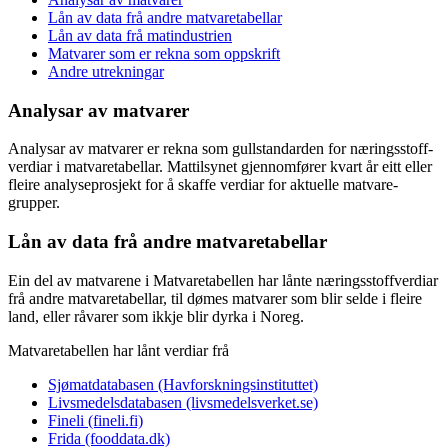
Lån av data frå andre matvare­tabellar
Lån av data frå matindustrien
Matvarer som er rekna som oppskrift
Andre utrekningar
Analysar av matvarer
Analysar av matvarer er rekna som gullstandarden for næringsstoff­
verdiar i matvare­tabellar. Mattilsynet gjennomfører kvart år eitt eller
fleire analyse­prosjekt for å skaffe verdiar for aktuelle matvare­
grupper.
Lån av data frå andre matvare­tabellar
Ein del av matvarene i Matvare­tabellen har lånte næringsstoff­verdiar
frå andre matvare­tabellar, til dømes matvarer som blir selde i fleire
land, eller råvarer som ikkje blir dyrka i Noreg.
Matvaretabellen har lånt verdiar frå
Sjømatdatabasen (Havforskningsinstituttet)
Livsmedelsdatabasen (livsmedelsverket.se)
Fineli (fineli.fi)
Frida (fooddata.dk)