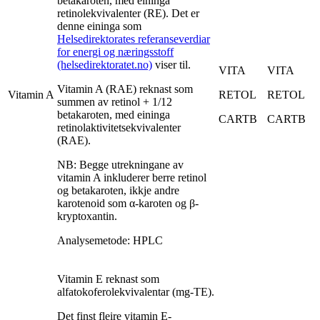
betakaroten, med eininga
retinolekvivalenter (RE). Det er
denne eininga som
Helsedirektorates referanseverdiar
for energi og næringsstoff
(helsedirektoratet.no)
viser til.
VITA
VITA
Vitamin A (RAE) reknast som
Vitamin A
RETOL
RETOL
summen av retinol + 1/12
betakaroten, med eininga
CARTB
CARTB
retinolaktivitetsekvivalenter
(RAE).
NB: Begge utrekningane av
vitamin A inkluderer berre retinol
og betakaroten, ikkje andre
karotenoid som α-karoten og β-
kryptoxantin.
Analysemetode: HPLC
Vitamin E reknast som
alfatokoferolekvivalentar (mg-TE).
Det finst fleire vitamin E-