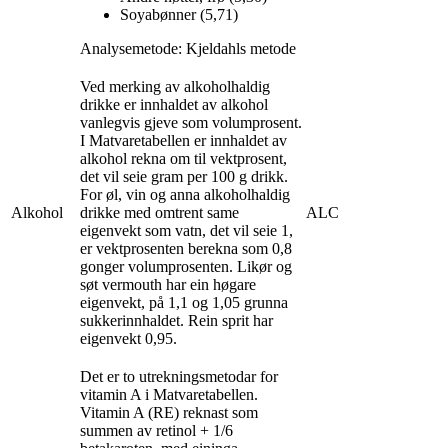
Soyabønner (5,71)
Analysemetode: Kjeldahls metode
Ved merking av alkoholhaldig
drikke er innhaldet av alkohol
vanlegvis gjeve som volumprosent.
I Matvaretabellen er innhaldet av
alkohol rekna om til vektprosent,
det vil seie gram per 100 g drikk.
For øl, vin og anna alkoholhaldig
Alkohol
drikke med omtrent same
ALC
eigenvekt som vatn, det vil seie 1,
er vektprosenten berekna som 0,8
gonger volumprosenten. Likør og
søt vermouth har ein høgare
eigenvekt, på 1,1 og 1,05 grunna
sukkerinnhaldet. Rein sprit har
eigenvekt 0,95.
Det er to utrekningsmetodar for
vitamin A i Matvaretabellen.
Vitamin A (RE) reknast som
summen av retinol + 1/6