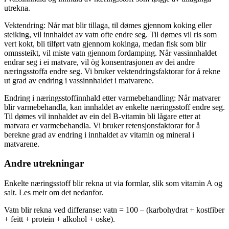
utrekna.
Vektendring: Når mat blir tillaga, til dømes gjennom koking eller
steiking, vil innhaldet av vatn ofte endre seg. Til dømes vil ris som
vert kokt, bli tilført vatn gjennom kokinga, medan fisk som blir
omnssteikt, vil miste vatn gjennom fordamping. Når vass­innhaldet
endrar seg i ei matvare, vil òg konsentrasjonen av dei andre
næringsstoffa endre seg. Vi bruker vektendrings­faktorar for å rekne
ut grad av endring i vass­innhaldet i matvarene.
Endring i næringsstoffinnhald etter varme­behandling: Når matvarer
blir varme­behandla, kan innhaldet av enkelte næringsstoff endre seg.
Til dømes vil innhaldet av ein del B-vitamin bli lågare etter at
matvara er varme­behandla. Vi bruker retensjons­faktorar for å
berekne grad av endring i innhaldet av vitamin og mineral i
matvarene.
Andre utrekningar
Enkelte næringsstoff blir rekna ut via formlar, slik som vitamin A og
salt. Les meir om det nedanfor.
Vatn blir rekna ved differanse: vatn = 100 – (karbohydrat + kostfiber
+ feitt + protein + alkohol + oske).