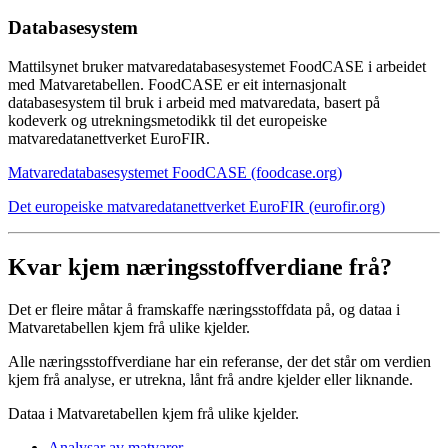
Databasesystem
Mattilsynet bruker matvaredatabasesystemet FoodCASE i arbeidet
med Matvaretabellen. FoodCASE er eit internasjonalt
databasesystem til bruk i arbeid med matvaredata, basert på
kodeverk og utrekningsmetodikk til det europeiske
matvaredatanettverket EuroFIR.
Matvaredatabasesystemet FoodCASE (foodcase.org)
Det europeiske matvaredatanettverket EuroFIR (eurofir.org)
Kvar kjem næringsstoffverdiane frå?
Det er fleire måtar å framskaffe næringsstoffdata på, og dataa i
Matvaretabellen kjem frå ulike kjelder.
Alle næringsstoff­verdiane har ein referanse, der det står om verdien
kjem frå analyse, er utrekna, lånt frå andre kjelder eller liknande.
Dataa i Matvaretabellen kjem frå ulike kjelder.
Analysar av matvarer