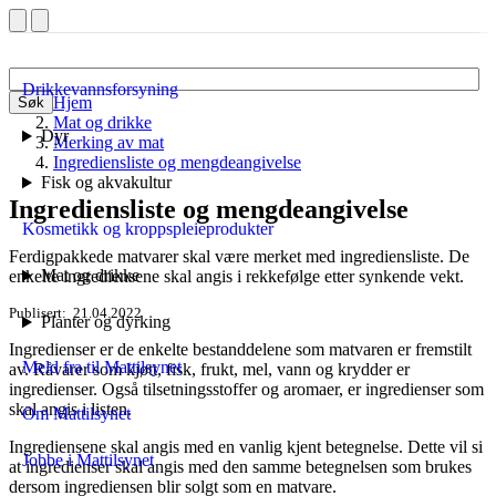
Drikkevannsforsyning
Hjem
Søk
Mat og drikke
Dyr
Merking av mat
Ingrediensliste og mengdeangivelse
Fisk og akvakultur
Ingrediensliste og mengdeangivelse
Kosmetikk og kroppspleieprodukter
Ferdigpakkede matvarer skal være merket med ingrediensliste. De
Mat og drikke
enkelte ingrediensene skal angis i rekkefølge etter synkende vekt.
Publisert
21.04.2022
Planter og dyrking
Ingredienser er de enkelte bestanddelene som matvaren er fremstilt
Meld fra til Mattilsynet
av. Råvarer som kjøtt, fisk, frukt, mel, vann og krydder er
ingredienser. Også tilsetningsstoffer og aromaer, er ingredienser som
skal angis i listen.
Om Mattilsynet
Ingrediensene skal angis med en vanlig kjent betegnelse. Dette vil si
Jobbe i Mattilsynet
at ingredienser skal angis med den samme betegnelsen som brukes
dersom ingrediensen blir solgt som en matvare.