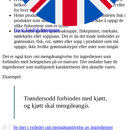
helkorn fra flere kornsorter, skal % helkorn angis samlet eller
for hver kornsort.
Heter produktet «Fiskekaker», er det den totale andelen fisk i
produktet som skal oppgis. Her trenger man ikke å oppgi de
ulike fiskeartene som er brukt.
Go to English homepage
Det samme gjelder grønnsaksuppe, fiskepinner, ostekake,
nøttekjeks eller soppsaus. Det er da det totale innholdet av
grønnsaker, fisk, ost, nøtter eller sopp i produktet som må
oppgis, ikke hvilke grønnsakstyper eller oster som inngår.
Det er også krav om mengdeangivelse for ingredienser som
forbindes med betegnelsen på en matvare. Det omfatter bare de
ingredienser som tradisjonelt karakteriserer den aktuelle varen.
Eksempel:
Trøndersodd forbindes med kjøtt,
og kjøtt skal mengdeangis.
Se mer i veileder om mengdeangivelse av ingredienser