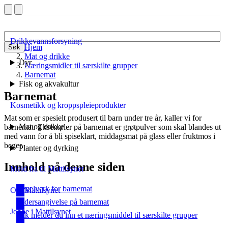
Drikkevannsforsyning
Hjem
Søk
Mat og drikke
Dyr
Næringsmidler til særskilte grupper
Barnemat
Fisk og akvakultur
Barnemat
Kosmetikk og kroppspleieprodukter
Mat som er spesielt produsert til barn under tre år, kaller vi for
Mat og drikke
barnemat. Eksempler på barnemat er grøtpulver som skal blandes ut
med vann for å bli spiseklart, middagsmat på glass eller fruktmos i
beger.
Planter og dyrking
Innhold på denne siden
Meld fra til Mattilsynet
Regelverk for barnemat
Om Mattilsynet
Aldersangivelse på barnemat
Jobbe i Mattilsynet
Slik melder du inn et næringsmiddel til særskilte grupper