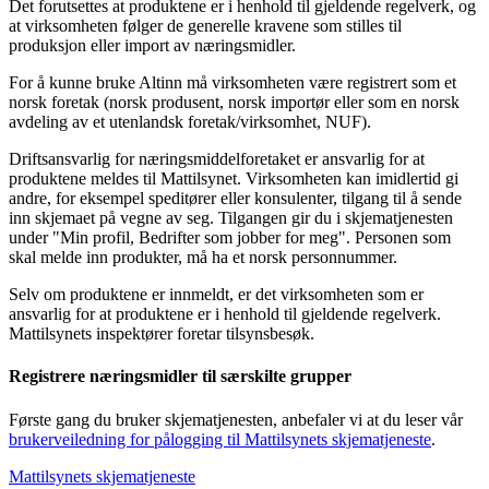
Det forutsettes at produktene er i henhold til gjeldende regelverk, og
at virksomheten følger de generelle kravene som stilles til
produksjon eller import av næringsmidler.
For å kunne bruke Altinn må virksomheten være registrert som et
norsk foretak (norsk produsent, norsk importør eller som en norsk
avdeling av et utenlandsk foretak/virksomhet, NUF).
Driftsansvarlig for næringsmiddelforetaket er ansvarlig for at
produktene meldes til Mattilsynet. Virksomheten kan imidlertid gi
andre, for eksempel speditører eller konsulenter, tilgang til å sende
inn skjemaet på vegne av seg. Tilgangen gir du i skjematjenesten
under "Min profil, Bedrifter som jobber for meg". Personen som
skal melde inn produkter, må ha et norsk personnummer.
Selv om produktene er innmeldt, er det virksomheten som er
ansvarlig for at produktene er i henhold til gjeldende regelverk.
Mattilsynets inspektører foretar tilsynsbesøk.
Registrere næringsmidler til særskilte grupper
Første gang du bruker skjematjenesten, anbefaler vi at du leser vår
brukerveiledning for pålogging til Mattilsynets skjematjeneste
.
Mattilsynets skjematjeneste