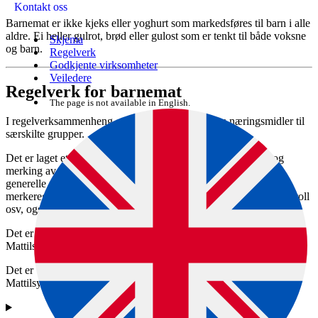
Kontakt oss
Barnemat er ikke kjeks eller yoghurt som markedsføres til barn i alle
aldre. Ei heller gulrot, brød eller gulost som er tenkt til både voksne
Skjema
og barn.
Regelverk
Godkjente virksomheter
Veiledere
Regelverk for barnemat
The page is not available in English.
I regelverksammenheng er barnemat definert som næringsmidler til
særskilte grupper.
Det er laget et eget regelverk som regulerer sammensetning og
merking av barnemat, men det er viktig å være klar over at det
generelle regelverket for næringsmiddelområdet, som
merkeregelverket, hygieneregelverket, regelverket om internkontroll
osv, også gjelder for disse produktene.
Det er meldeplikt på barnemat i Norge. Innmeldingen skjer via
Mattilsynets skjematjenester.
Det er virksomhetene sitt ansvar å følge regelverket, mens
Mattilsynet fører tilsyn med at regelverket overholdes.