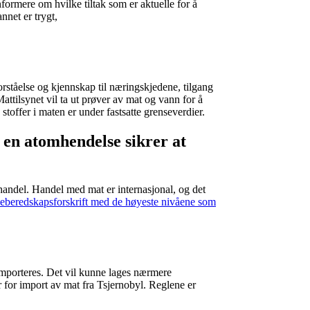
formere om hvilke tiltak som er aktuelle for å
nnet er trygt,
orståelse og kjennskap til næringskjedene, tilgang
attilsynet vil ta ut prøver av mat og vann for å
toffer i maten er under fastsatte grenseverdier.
r en atomhendelse sikrer at
handel. Handel med mat er internasjonal, og det
iseberedskapsforskrift med de høyeste nivåene som
importeres. Det vil kunne lages nærmere
r for import av mat fra Tsjernobyl. Reglene er