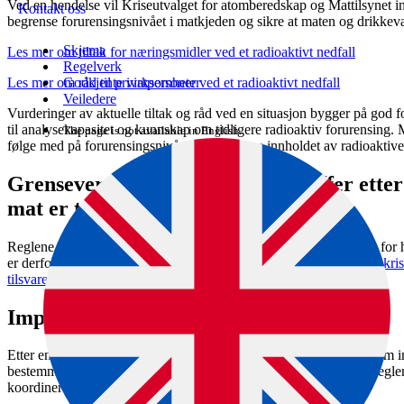
Ved en hendelse vil Kriseutvalget for atomberedskap og Mattilsynet in
Kontakt oss
begrense forurensingsnivået i matkjeden og sikre at maten og drikkeva
Skjema
Les mer om tiltak for næringsmidler ved et radioaktivt nedfall
Regelverk
Les mer om råd til privatpersoner ved et radioaktivt nedfall
Godkjente virksomheter
Veiledere
Vurderinger av aktuelle tiltak og råd ved en situasjon bygger på god f
til analysekapasitet og kunnskap om tidligere radioaktiv forurensing. M
The page is not available in English.
følge med på forurensingsnivåene og vite om innholdet av radioaktive s
Grenseverdier for radioaktive stoffer ette
mat er trygg
Reglene er like i hele EU/EØS, og Codex har tilsvarende grenser for 
er derfor viktig med likelydende regler.
I Norge har vi en nasjonal kr
tilsvarer nivåene i EU (lovdata.no)
som vil brukes ved en hendelse.
Importert mat kontrolleres
Etter en atomhendelse kan det være behov for å kontrollere mat som 
bestemmelser om import fra forurensede områder. Fortsatt er det regle
koordinert i EU/EØS.