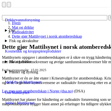
Drikkevannsforsyning
Hjem
Mat og drikke
Dyr
Radioaktivitet
Dette gjør Mattilsynet i norsk atomberedskap
Fisk og akvakultur
Dette gjør Mattilsynet i norsk atombereds
Kosmetikk og kroppspleieprodukter
Mattilsynets oppgave i atomberedskapen er å sikre en trygg håndtering
Mat og drikke
mat slik at helsekonsekvenser og øvrige samfunnskonsekvenser blir m
Faglig gjennomgått
15.01.2025
Planter og dyrking
Mattilsynet er én av åtte etater i Kriseutvalget for atomberedskap. Kris
Meld fra til Mattilsynet
og at de begrenser konsekvensene av radioaktiv forurensing etter en 
Les mer som atomberedskap i Norge (dsa.no)
(DSA)
Om Mattilsynet
Mattilsynet har planer for håndtering av radioaktiv forurensing som set
Jobbe i Mattilsynet
matproduksjonen bygger blant annet på erfaringer fra tidligere ulykk