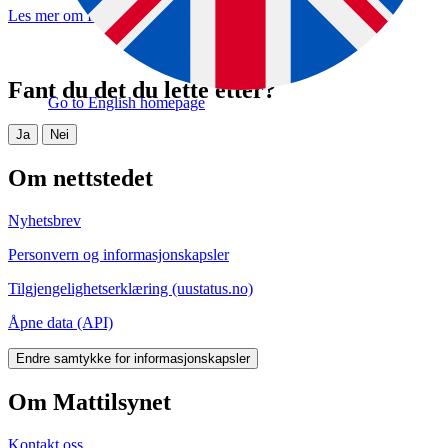
Les mer om Importkontroll av radioaktivitet i mat og fòr
.
Fant du det du lette etter?
Go to English homepage
Ja
Nei
Om nettstedet
Nyhetsbrev
Personvern og informasjonskapsler
Tilgjengelighetserklæring (uustatus.no)
Åpne data (API)
Endre samtykke for informasjonskapsler
Om Mattilsynet
Kontakt oss