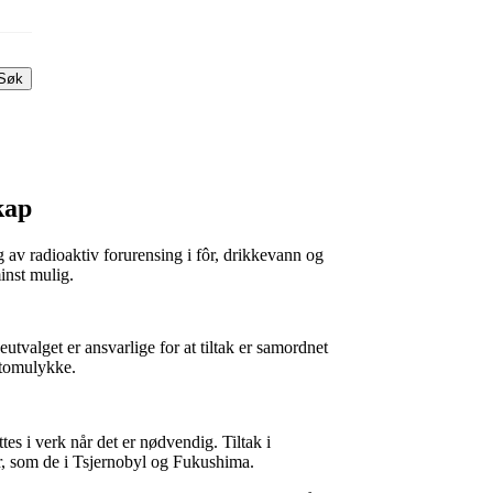
Søk
kap
 av radioaktiv forurensing i fôr, drikkevann og
inst mulig.
eutvalget er ansvarlige for at tiltak er samordnet
atomulykke.
tes i verk når det er nødvendig. Tiltak i
er, som de i Tsjernobyl og Fukushima.