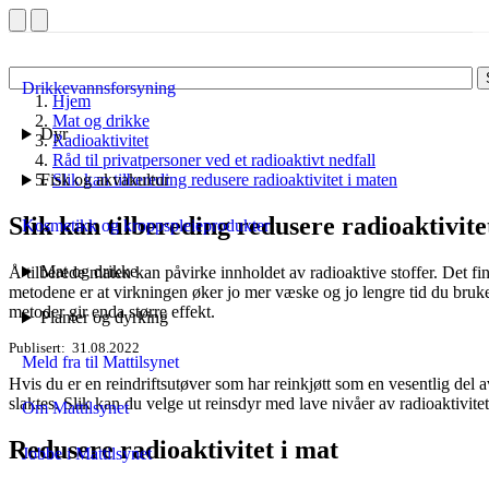
Drikkevannsforsyning
Hjem
Mat og drikke
Dyr
Radioaktivitet
Råd til privatpersoner ved et radioaktivt nedfall
Fisk og akvakultur
Slik kan tilbereding redusere radioaktivitet i maten
Slik kan tilbereding redusere radioaktivite
Kosmetikk og kroppspleieprodukter
Mat og drikke
Å tilberede maten kan påvirke innholdet av radioaktive stoffer. Det finn
metodene er at virkningen øker jo mer væske og jo lengre tid du bruk
metoder gir enda større effekt.
Planter og dyrking
Publisert
31.08.2022
Meld fra til Mattilsynet
Hvis du er en reindriftsutøver som har reinkjøtt som en vesentlig del 
slaktes. Slik kan du velge ut reinsdyr med lave nivåer av radioaktivitet 
Om Mattilsynet
Redusere radioaktivitet i mat
Jobbe i Mattilsynet