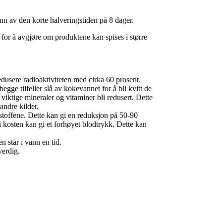
unn av den korte halveringstiden på 8 dager.
or å avgjøre om produktene kan spises i større
redusere radioaktiviteten med cirka 60 prosent.
gge tilfeller slå av kokevannet for å bli kvitt de
 viktige mineraler og vitaminer bli redusert. Dette
andre kilder.
e stoffene. Dette kan gi en reduksjon på 50-90
 i kosten kan gi et forhøyet blodtrykk. Dette kan
 står i vann en tid.
verdig.