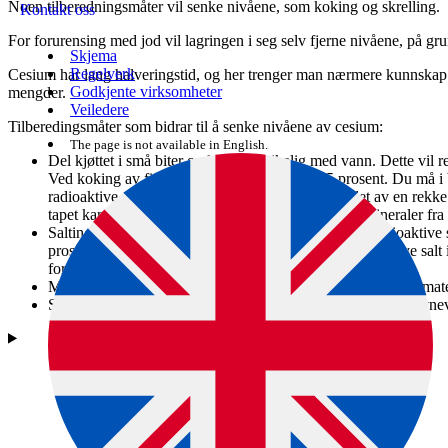
Noen tilberedningsmåter vil senke nivåene, som koking og skrelling.
Kontakt oss
For forurensing med jod vil lagringen i seg selv fjerne nivåene, på gr
Skjema
Regelverk
Cesium har lang halveringstid, og her trenger man nærmere kunnskap f
Godkjente virksomheter
mengder.
Veiledere
Tilberedingsmåter som bidrar til å senke nivåene av cesium:
The page is not available in English.
Del kjøttet i små biter og kok det i rikelig med vann. Dette vil 
Ved koking av fisk i skiver er reduksjonen 25 prosent. Du må i be
radioaktive stoffene. Når du gjør dette vil innholdet av en rekke
tapet kan du erstatte med tilskudd av vitaminer og mineraler fra 
Salting av kjøtt og fisk over lengre tid trekker ut de radioaktiv
prosent. Effekten er størst ved lakesalting. Husk at for mye salt
fort oppveie helsegevinsten ved å redusere radioaktiviteten.
Marinering reduserer radioaktiviteten. Det samme skjer når maten
Steking, røking og tørking påvirker ikke radioaktiviteten nevne