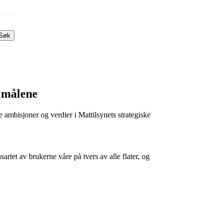
Søk
r målene
e ambisjoner og verdier i Mattilsynets strategiske
rtet av brukerne våre på tvers av alle flater, og