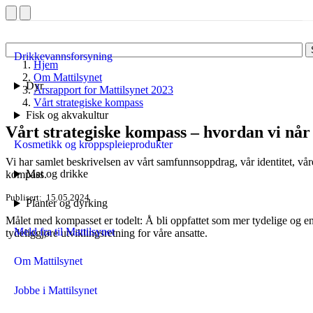
Drikkevannsforsyning
Hjem
Om Mattilsynet
Dyr
Årsrapport for Mattilsynet 2023
Vårt strategiske kompass
Fisk og akvakultur
Vårt strategiske kompass – hvordan vi nå
Kosmetikk og kroppspleieprodukter
Vi har samlet beskrivelsen av vårt samfunnsoppdrag, vår identitet, vår
Mat og drikke
kompass.
Publisert
15.05.2024
Planter og dyrking
Målet med kompasset er todelt: Å bli oppfattet som mer tydelige og ensa
Meld fra til Mattilsynet
tydeliggjøre utviklingsretning for våre ansatte.
Om Mattilsynet
Jobbe i Mattilsynet