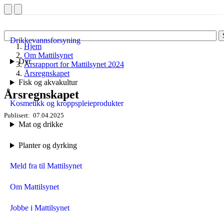
Drikkevannsforsyning
Hjem
Om Mattilsynet
Dyr
Årsrapport for Mattilsynet 2024
Årsregnskapet
Fisk og akvakultur
Årsregnskapet
Kosmetikk og kroppspleieprodukter
Publisert
07.04.2025
Mat og drikke
Planter og dyrking
Meld fra til Mattilsynet
Om Mattilsynet
Jobbe i Mattilsynet