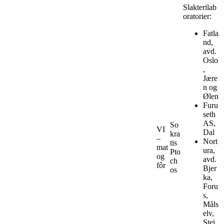
Slakterilab
oratorier:
Fatla
nd,
avd.
Oslo
,
Jære
n og
Ølen
Furu
seth
AS,
So
VI
Dal
kra
–
Nort
tis
mat
ura,
Pto
og
avd.
ch
fôr
Bjer
os
ka,
Foru
s,
Måls
elv,
Stei