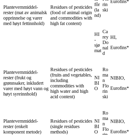
Eurofins*
fôr
rin
Plantevernmiddel-
Residues of pesticides
(la
ski
rester (mat av animalsk
(food of animal origin
nd)
opprinnelse og varer
and commodities with
med høyt fettinnhold)
high fat content)
Ca
HI
rey
HI,
-
Do
sjø
Eurofins*
nal
mat
d
Residues of pesticides
Ro
Plantevernmiddel-
(fruits and vegetables,
ma
rester (frukt og
NI
NIBIO,
including
n
grønnsaker, inkludert
BI
commodities with
Flo
Eurofins*
varer med høyt vann og
O
high water and high
rin
høyt syreinnhold)
acid content)
ski
Ro
ma
Plantevernmiddel-
Residues of pesticides
NI
NIBIO,
n
rester (enkelt
(single residues
BI
Flo
Eurofins*
komponent metode)
methods)
O
rin