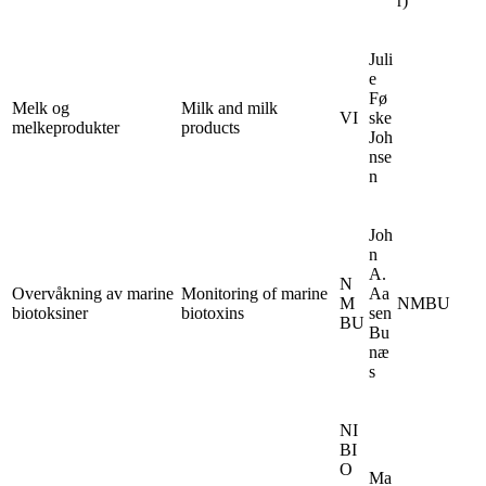
r)
Juli
e
Fø
Melk og
Milk and milk
VI
ske
melkeprodukter
products
Joh
nse
n
Joh
n
A.
N
Overvåkning av marine
Monitoring of marine
Aa
M
NMBU
biotoksiner
biotoxins
sen
BU
Bu
næ
s
NI
BI
O
Ma