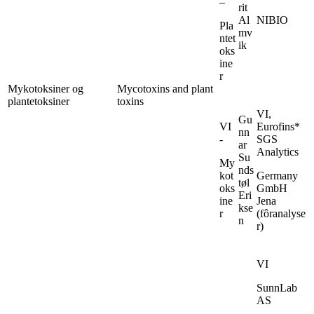
–
rit
Al
NIBIO
Pla
mv
ntet
ik
oks
ine
r
Mykotoksiner og
Mycotoxins and plant
plantetoksiner
toxins
VI,
Gu
VI
Eurofins*
nn
-
SGS
ar
Analytics
Su
My
nds
kot
Germany
tøl
oks
GmbH
Eri
ine
Jena
kse
r
(fôranalyse
n
r)
VI
SunnLab
AS