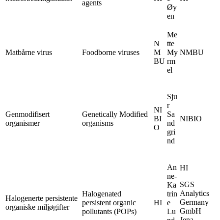
agents
Øy
en
Me
N
tte
Matbårne virus
Foodborne viruses
M
My
NMBU
BU
rm
el
Sju
r
NI
Genmodifisert
Genetically Modified
Sa
BI
NIBIO
organismer
organisms
nd
O
gri
nd
An
HI
ne-
SGS
Ka
Analytics
Halogenated
trin
Halogenerte persistente
Germany
persistent organic
HI
e
organiske miljøgifter
GmbH
pollutants (POPs)
Lu
Jena