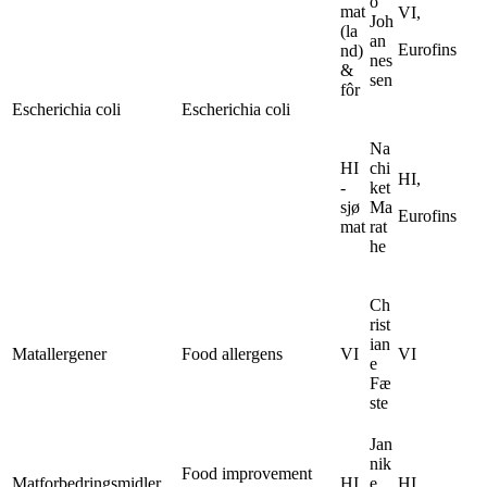
o
mat
VI,
Joh
(la
an
Eurofins
nd)
nes
&
sen
fôr
Escherichia coli
Escherichia coli
Na
HI
chi
HI,
-
ket
sjø
Ma
Eurofins
mat
rat
he
Ch
rist
ian
Matallergener
Food allergens
VI
VI
e
Fæ
ste
Jan
nik
Food improvement
Matforbedringsmidler
HI
e
HI