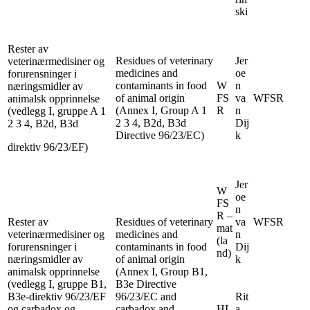
ski
Rester av
Residues of veterinary
Jer
veterinærmedisiner og
medicines and
oe
forurensninger i
contaminants in food
W
n
næringsmidler av
of animal origin
FS
va
WFSR
animalsk opprinnelse
(Annex I, Group A 1
R
n
(vedlegg I, gruppe A 1
2 3 4, B2d, B3d
Dij
2 3 4, B2d, B3d
Directive 96/23/EC)
k
direktiv 96/23/EF)
Jer
W
oe
FS
n
R –
Rester av
Residues of veterinary
va
WFSR
mat
veterinærmedisiner og
medicines and
n
(la
forurensninger i
contaminants in food
Dij
nd)
næringsmidler av
of animal origin
k
animalsk opprinnelse
(Annex I, Group B1,
(vedlegg I, gruppe B1,
B3e Directive
B3e-direktiv 96/23/EF
96/23/EC and
Rit
og carbadox og
carbadox and
HI
a