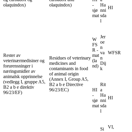
olaquindox)
olaquindox)
-
Ha
HI
sjø
nni
mat
sda
l
Jer
W
oe
FS
n
R -
va
WFSR
Rester av
mat
Residues of veterinary
n
veterinærmedisiner og
(la
medicines and
Dij
forurensninger i
nd)
contaminants in food
k
næringsmidler av
of animal origin
animalsk opprinnelse
(Annex I, Group A5,
(vedlegg I, gruppe A5,
B2 a b e Directive
Rit
B2 a b e direktiv
96/23/EC)
HI
a
96/23/EF)
-
Ha
HI
sjø
nni
mat
sda
l
VI,
Si