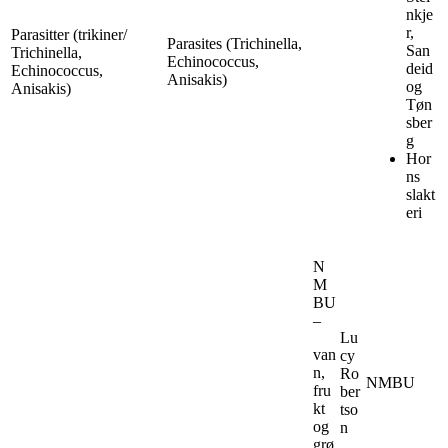
nkje
r,
Parasitter (trikiner/
Parasites (Trichinella,
San
Trichinella,
Echinococcus,
deid
Echinococcus,
Anisakis)
og
Anisakis)
Tøn
sber
g
Hor
ns
slakt
eri
N
M
BU
–
Lu
van
cy
n,
Ro
NMBU
fru
ber
kt
tso
og
n
grø