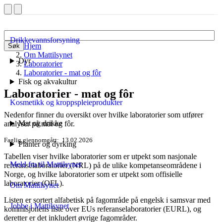
Drikkevannsforsyning
Hjem
Søk
Om Mattilsynet
Dyr
Laboratorier
Laboratorier - mat og fôr
Fisk og akvakultur
Laboratorier - mat og fôr
Kosmetikk og kroppspleieprodukter
Nedenfor finner du oversikt over hvilke laboratorier som utfører
Mat og drikke
analyser på mat og fôr.
Faglig gjennomgått
13.02.2026
Planter og dyrking
Tabellen viser hvilke laboratorier som er utpekt som nasjonale
Meld fra til Mattilsynet
referanselaboratorier (NRL) på de ulike kompetanseområdene i
Norge, og hvilke laboratorier som er utpekt som offisielle
laboratorier (OFL).
Om Mattilsynet
Listen er sortert alfabetisk på fagområde på engelsk i samsvar med
Jobbe i Mattilsynet
kommisjonens liste over EUs referanselaboratorier (EURL), og
deretter er det inkludert øvrige fagområder.