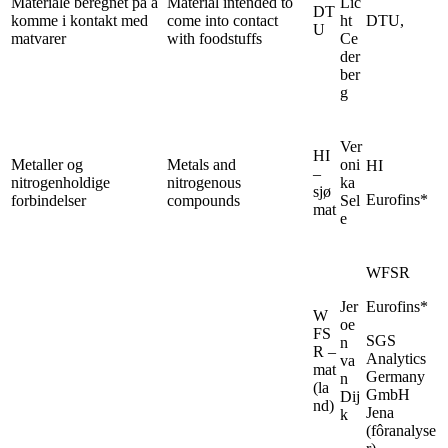
Materiale beregnet på å
Material intended to
Lic
DT
komme i kontakt med
come into contact
ht
DTU,
U
matvarer
with foodstuffs
Ce
der
ber
g
Ver
HI
Metaller og
Metals and
oni
HI
–
nitrogenholdige
nitrogenous
ka
sjø
Eurofins*
forbindelser
compounds
Sel
mat
e
WFSR
Jer
Eurofins*
W
oe
FS
SGS
n
R –
Analytics
va
mat
Germany
n
(la
GmbH
Dij
nd)
Jena
k
(fôranalyse