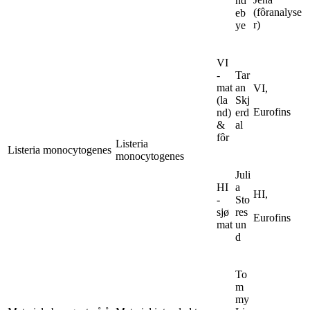
nd
(fôranalyse
eb
r)
ye
VI
-
Tar
mat
an
VI,
(la
Skj
Eurofins
nd)
erd
&
al
fôr
Listeria
Listeria monocytogenes
monocytogenes
Juli
HI
a
HI,
-
Sto
sjø
res
Eurofins
mat
un
d
To
m
my