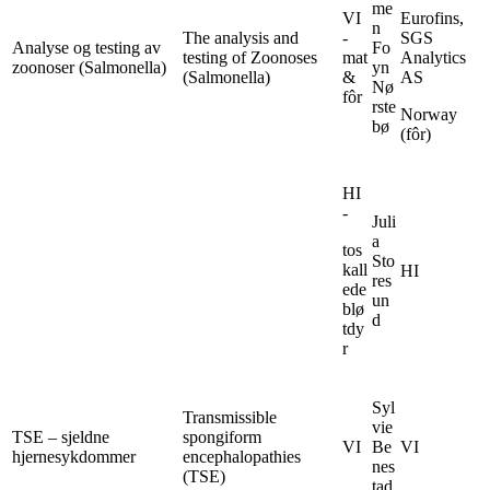
me
VI
Eurofins,
n
The analysis and
-
SGS
Analyse og testing av
Fo
testing of Zoonoses
mat
Analytics
zoonoser (Salmonella)
yn
(Salmonella)
&
AS
Nø
fôr
rste
Norway
bø
(fôr)
HI
-
Juli
a
tos
Sto
kall
HI
res
ede
un
blø
d
tdy
r
Syl
Transmissible
vie
TSE – sjeldne
spongiform
VI
Be
VI
hjernesykdommer
encephalopathies
nes
(TSE)
tad