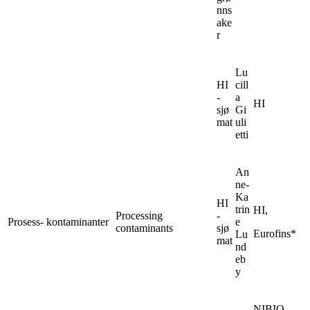
nns
ake
r
Lu
HI
cill
-
a
HI
sjø
Gi
mat
uli
etti
An
ne-
Ka
HI
trin
HI,
Processing
-
Prosess- kontaminanter
e
contaminants
sjø
Eurofins*
Lu
mat
nd
eb
y
NIBIO,