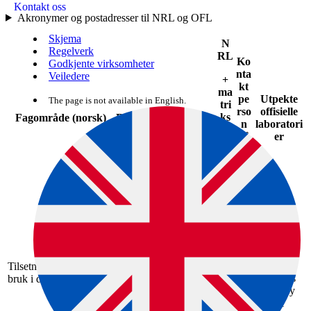
Kontakt oss
Akronymer og postadresser til NRL og OFL
Skjema
N
Regelverk
RL
Ko
Godkjente virksomheter
nta
Veiledere
+
kt
ma
pe
Utpekte
The page is not available in English.
tri
rso
offisielle
ks
Fagområde (norsk)
Fagområde (engelsk)
n
laboratori
ve
på
er
d
N
fler
R
e
L
N
RL
HI
Ikr
Eurofins*
am
SGS
Tilsetningsstoffer til
Additives for use in
HI
Bel
Analytics
bruk i dyrefôr
animal nutrition
ghi
Germany
t
GmbH