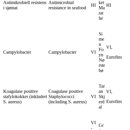
Antimikrobiell resistens
Antimicrobial
ket
HI
HI
i sjømat
resistance in seafood
Ma
rat
he
Si
me
n
VI,
Fo
Campylobacter
Campylobacter
VI
yn
Eurofins
Nø
rste
bø
Tar
Koagulase positive
Coagulase positive
an
VI,
stafylokokker (inkludert
Staphylococci
VI
Skj
Eurofins
S. aureus)
(including S. aureus)
erd
al
VI
Gr
-