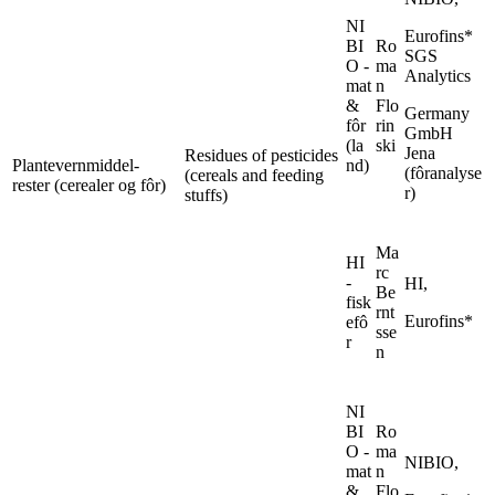
NI
Eurofins*
BI
Ro
SGS
O -
ma
Analytics
mat
n
&
Flo
Germany
fôr
rin
GmbH
(la
ski
Jena
Residues of pesticides
Plantevernmiddel-
nd)
(fôranalyse
(cereals and feeding
rester (cerealer og fôr)
r)
stuffs)
Ma
HI
rc
-
HI,
Be
fisk
rnt
Eurofins*
efô
sse
r
n
NI
BI
Ro
O -
ma
NIBIO,
mat
n
&
Flo