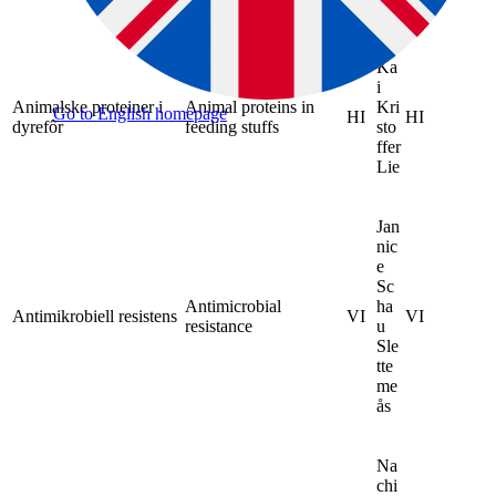
Jena
Ka
i
Animalske proteiner i
Animal proteins in
Kri
Go to English homepage
HI
HI
dyrefôr
feeding stuffs
sto
ffer
Lie
Jan
nic
e
Sc
Antimicrobial
ha
Antimikrobiell resistens
VI
VI
resistance
u
Sle
tte
me
ås
Na
chi