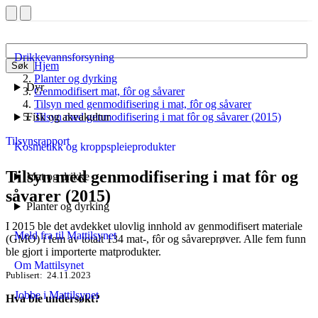
Drikkevannsforsyning
Hjem
Søk
Planter og dyrking
Dyr
Genmodifisert mat, fôr og såvarer
Tilsyn med genmodifisering i mat, fôr og såvarer
Fisk og akvakultur
Tilsyn med genmodifisering i mat fôr og såvarer (2015)
Tilsynsrapport
Kosmetikk og kroppspleieprodukter
Tilsyn med genmodifisering i mat fôr og
Mat og drikke
såvarer (2015)
Planter og dyrking
I 2015 ble det avdekket ulovlig innhold av genmodifisert materiale
Meld fra til Mattilsynet
(GMO) i fem av totalt 134 mat-, fôr og såvareprøver. Alle fem funn
ble gjort i importerte matprodukter.
Om Mattilsynet
Publisert
24.11.2023
Jobbe i Mattilsynet
Hva ble undersøkt?