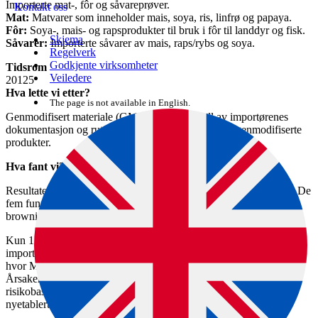
Importerte mat-, fôr og såvareprøver.
Kontakt oss
Mat:
Matvarer som inneholder mais, soya, ris, linfrø og papaya.
Fôr:
Soya-, mais- og rapsprodukter til bruk i fôr til landdyr og fisk.
Skjema
Såvarer:
Importerte såvarer av mais, raps/rybs og soya.
Regelverk
Godkjente virksomheter
Tidsrom
Veiledere
20125
Hva lette vi etter?
The page is not available in English.
Genmodifisert materiale (GMO), samt kontroll av importørenes
dokumentasjon og rutiner for å forhindre import av genmodifiserte
produkter.
Hva fant vi?
Resultatene viser at forekomsten av ulovlig GMO i Norge er lav. De
fem funnene var i henholdsvis maismel, maisnudler, proteinrik
brownie, te smaksatt med puffet ris og basmatiris.
Kun 12 av 32 matimportører hadde gode nok rutiner for å forhindre
import av genmodifiserte produkter. Det varierer noe fra år til år
hvor Mattilsynet tar prøver, så tallene er ikke helt sammenlignbare.
Årsaken til det dårlige resultatet vurderes å være Mattilsynets
risikobaserte tilsyn og økt kontroll av små/mellomstore og
nyetablerte importører.