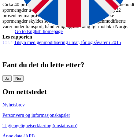
Cirka 40 prosent av mat- og fôrprøvene som ble undersøkt inneholdt
spormengder av genmodifisert materiale, fordelt på om lag 22
prosent av matprøvene og 65 prosent av fôrprøvene. Slike
spormengder skyldes som oftest forurensning fra genmodifiserte
varer under transport, håndtering og foredling før mottak i Norge.
Go to English homepage
Les rapporten
Tilsyn med genmodifisering i mat, fôr og såvarer i 2015
Fant du det du lette etter?
Ja
Nei
Om nettstedet
Nyhetsbrev
Personvern og informasjonskapsler
Tilgjengelighetserklæring (uustatus.no)
Åpne data (API)