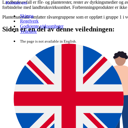
Landbruksavfall er fôr- og planterester, rester av dyrkingsmedier og 
Kontakt oss
forbindelse med landbruksvirksomhet. Forbrenningsprodukter er ikke 
Skjema
Plantemateriale omfatter råvaregruppene som er oppført i gruppe 1 i ve
Regelverk
Godkjente virksomheter
Siden er en del av denne veiledningen:
Veiledere
The page is not available in English.