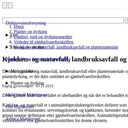
Drikkevannsforsyning
Hjem
Planter og dyrking
Dyr
Gjødsel, jord og dyrkingsmedier
Veileder til gjødselvareforskriften
Fisk og akvakultur
Kjøkken- og matavfall, landbruksavfall og plantemateriale
Kjøkken- og matavfall, landbruksavfall og
Kosmetikk og kroppspleieprodukter
Mat og drikke
Dersom
kjøkken- og matavfall, landbruksavfall eller plantemateriale o
plantedyrking, er det ikke omfattet av gjødselvareforskriften.
Planter og dyrking
Faglig gjennomgått
03.11.2025
Meld fra til Mattilsynet
Dette gjelder både når avfallet er ubehandlet og når det er behandlet
Kjøkken- og matavfall er i animaliebiproduktregelverket definert som 
Om Mattilsynet
kommer fra restauranter, serveringsforetak og kjøkkener, herunder st
grunn samme definisjon etter gjødselvareforskriften. Animaliebiprodukt
Jobbe i Mattilsynet
virksomheter enn gjødselvareforskriften for denne råvaren.