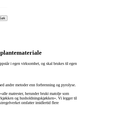
Søk
 plantemateriale
ppstår i egen virksomhet, og skal brukes til egen
 med andre metoder enn forbrenning og pyrolyse.
«alle matrester, herunder brukt matolje som
orkjøkken og husholdningskjøkken». Vi legger til
regelverket omfatter imidlertid flere