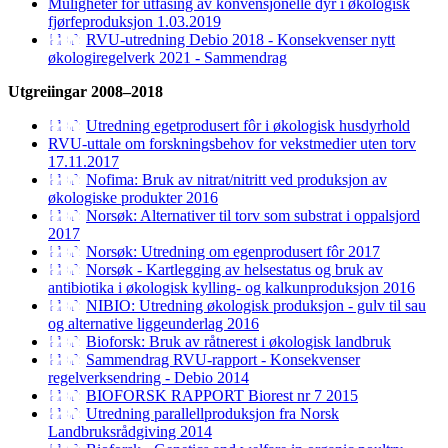
Muligheter for utfasing av konvensjonelle dyr i økologisk
fjørfeproduksjon 1.03.2019
RVU-utredning Debio 2018 - Konsekvenser nytt
økologiregelverk 2021 - Sammendrag
Utgreiingar 2008–2018
Utredning egetprodusert fôr i økologisk husdyrhold
RVU-uttale om forskningsbehov for vekstmedier uten torv
17.11.2017
Nofima: Bruk av nitrat/nitritt ved produksjon av
økologiske produkter 2016
Norsøk: Alternativer til torv som substrat i oppalsjord
2017
Norsøk: Utredning om egenprodusert fôr 2017
Norsøk - Kartlegging av helsestatus og bruk av
antibiotika i økologisk kylling- og kalkunproduksjon 2016
NIBIO: Utredning økologisk produksjon - gulv til sau
og alternative liggeunderlag 2016
Bioforsk: Bruk av råtnerest i økologisk landbruk
Sammendrag RVU-rapport - Konsekvenser
regelverksendring - Debio 2014
BIOFORSK RAPPORT Biorest nr 7 2015
Utredning parallellproduksjon fra Norsk
Landbruksrådgiving 2014