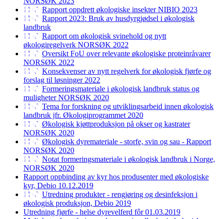
NORSØK 2023
Rapport oppdrett økologiske insekter NIBIO 2023
Rapport 2023: Bruk av husdyrgjødsel i økologisk
landbruk
Rapport om økologisk svinehold og nytt
økologiregelverk NORSØK 2022
Oversikt FoU over relevante økologiske proteinråvarer
NORSØK 2022
Konsekvenser av nytt regelverk for økologisk fjørfe og
forslag til løsninger 2022
Formeringsmateriale i økologisk landbruk status og
muligheter NORSØK 2020
Tema for forskning og utviklingsarbeid innen økologisk
landbruk jfr. Økologiprogrammet 2020
Økologisk kjøttproduksjon på okser og kastrater
NORSØK 2020
Økologisk dyremateriale - storfe, svin og sau - Rapport
NORSØK 2020
Notat formeringsmateriale i økologisk landbruk i Norge,
NORSØK 2020
Rapport oppbinding av kyr hos produsenter med økologiske
kyr, Debio 10.12.2019
Utredning produkter - rengjøring og desinfeksjon i
økologisk produksjon, Debio 2019
Utredning fjørfe - helse dyrevelferd fôr 01.03.2019