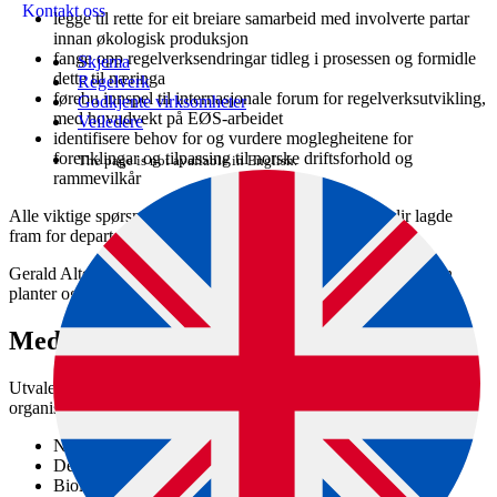
Kontakt oss
legge til rette for eit breiare samarbeid med involverte partar
innan økologisk produksjon
fange opp regelverksendringar tidleg i prosessen og formidle
Skjema
dette til næringa
Regelverk
førebu innspel til internasjonale forum for regelverksutvikling,
Godkjente virksomheter
med hovudvekt på EØS-arbeidet
Veiledere
identifisere behov for og vurdere moglegheitene for
forenklingar og tilpassing til norske driftsforhold og
The page is not available in English.
rammevilkår
Alle viktige spørsmål knytte til dei to siste kulepunkta blir lagde
fram for departementet for avklaring.
Gerald Altena frå Debio er leiar for utvalet. Mattilsynet, seksjon
planter og innsatsvarer, er sekretariat for utvalet.
Medlemmar
Utvalet er breitt samansett og har medlemmar frå følgande
organisasjonar og institusjonar:
NORSØK (Norsk senter for økologisk landbruk)
Debio
Biologisk-dynamisk Forening