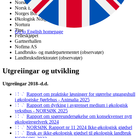
Norsk Landbruksrådgiving
Norsk Bonde- og Småbrukarlag
Norges Bondelag
Økologisk Norge
Nortura
Tine
Go to English homepage
Felleskjøpet
Gartnerhallen
Nofima AS
Landbruks- og matdepartementet (observatør)
Landbruksdirektoratet (observatør)
Utgreiingar og utvikling
Utgreiingar 2018–d.d.
Rapport om praktiske løsninger for størrelse utgangshull
i økologiske fjørfehus - Animalia 2025
Rapport om dyrking i avgrenset medium i økologisk
veksthus - NORSØK 2025
Rapport om spørreundersøkelse om konsekvenser nytt
økologiregelverk 2024
NORSØK Rapport nr 11 2024 Ikke-økologisk gjødsel
Bruk av ikke-økologisk gjødsel til økologisk landbruk