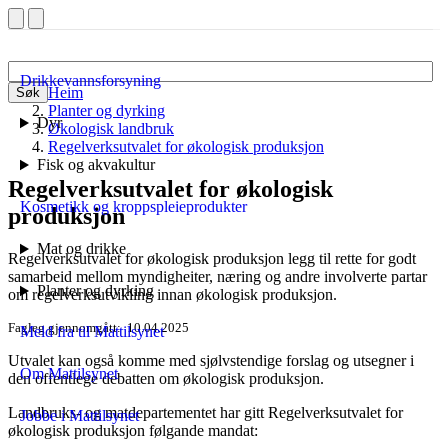
Drikkevannsforsyning
Heim
Søk
Planter og dyrking
Dyr
Økologisk landbruk
Regelverksutvalet for økologisk produksjon
Fisk og akvakultur
Regelverksutvalet for økologisk
Kosmetikk og kroppspleieprodukter
produksjon
Mat og drikke
Regelverksutvalet for økologisk produksjon legg til rette for godt
samarbeid mellom myndigheiter, næring og andre involverte partar
Planter og dyrking
om regelverksutvikling innan økologisk produksjon.
Fagleg gjennomgått
10.04.2025
Meld fra til Mattilsynet
Utvalet kan også komme med sjølvstendige forslag og utsegner i
Om Mattilsynet
den offentlege debatten om økologisk produksjon.
Landbruks- og matdepartementet har gitt Regelverksutvalet for
Jobbe i Mattilsynet
økologisk produksjon følgande mandat: