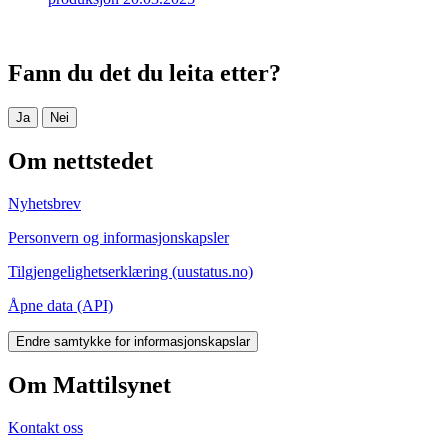
Fann du det du leita etter?
Ja
Nei
Om nettstedet
Nyhetsbrev
Personvern og informasjonskapsler
Tilgjengelighetserklæring (uustatus.no)
Åpne data (API)
Endre samtykke for informasjonskapslar
Om Mattilsynet
Kontakt oss