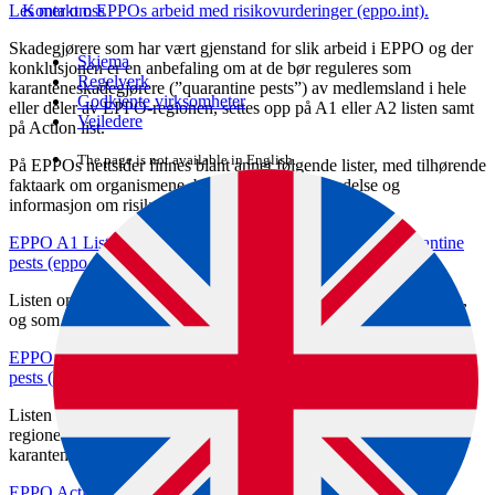
Les mer om EPPOs arbeid med risikovurderinger (eppo.int).
Kontakt oss
Skadegjørere som har vært gjenstand for slik arbeid i EPPO og der
Skjema
konklusjonen er en anbefaling om at de bør reguleres som
Regelverk
karanteneskadegjørere (”quarantine pests”) av medlemsland i hele
Godkjente virksomheter
eller deler av EPPO-regionen, settes opp på A1 eller A2 listen samt
Veiledere
på Action list.
The page is not available in English.
På EPPOs nettsider finnes blant annet følgende lister, med tilhørende
faktaark om organismene, bilder, kart over utbredelse og
informasjon om risikoanalyser:
EPPO A1 List of pests recommended for regulation as quarantine
pests (eppo.int)
Listen omfatter planteskadegjørere som ikke er etablert i regionen,
og som EPPO anbefaler regulert som karanteneskadegjørere.
EPPO A2 List of pests recommended for regulation as quarantine
pests (eppo.int)
Listen omfatter planteskadegjørere som forekommer i deler av
regionen, og som EPPO anbefaler regulert som
karanteneskadegjørere.
EPPO Action List (eppo.int)