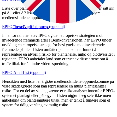
Liste over planteskadegjørere som i løpet av de siste årene er satt inn
på A1 eller A2 listene, og som EPPO spesielt ønsker å gjøre
medlemslandene oppmerksomme på.
EPPO: Invasive alien plants (eppo.int)
Go to English homepage
Innenfor rammene av IPPC og den europeiske strategien mot
invaderende fremmede arter i Bernkonvensjonen, har EPPO under
utvikling en europeisk strategi for beskyttelse mot invaderende
fremmede planter. Listen omfatter planter som er funnet å
representere en alvorlig risiko for plantehelse, miljø og biodiversitet i
regionen. EPPO anbefaler land som er truet av disse artene om å
treffe tiltak for å hindre videre spredning.
EPPO Alert List (eppo.int)
Hensikten med listen er å gjøre medlemslandene oppmerksomme på
visse skadegjørere som kan representere en mulig plantesanitær
risiko. For en del av skadegjørerne er risikoanalyser innenfor EPPO-
systemet planlagt eller påbegynt. Listen utgjør i seg selv ikke noen
anbefaling om plantesanitære tiltak, men er tenkt å fungere som et
system for tidlig varsling av mulig risiko.