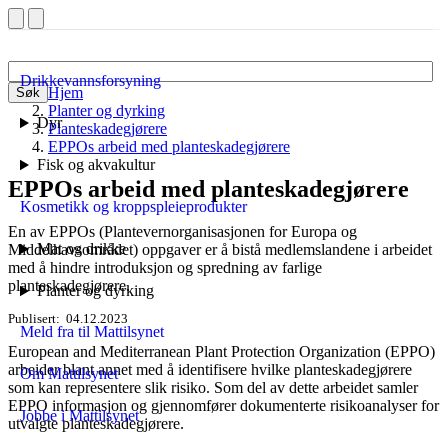
Drikkevannsforsyning
Hjem
Søk
Planter og dyrking
Dyr
Planteskadegjørere
EPPOs arbeid med planteskadegjørere
Fisk og akvakultur
EPPOs arbeid med planteskadegjørere
Kosmetikk og kroppspleieprodukter
En av EPPOs (Plantevernorganisasjonen for Europa og
Mat og drikke
Middelhavsområdet) oppgaver er å bistå medlemslandene i arbeidet
med å hindre introduksjon og spredning av farlige
planteskadegjørere.
Planter og dyrking
Publisert
04.12.2023
Meld fra til Mattilsynet
European and Mediterranean Plant Protection Organization (EPPO)
arbeider blant annet med å identifisere hvilke planteskadegjørere
Om Mattilsynet
som kan representere slik risiko. Som del av dette arbeidet samler
EPPO informasjon og gjennomfører dokumenterte risikoanalyser for
Jobbe i Mattilsynet
utvalgte planteskadegjørere.