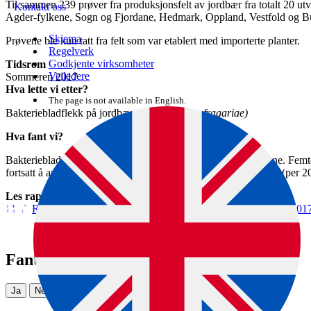
Til sammen 239 prøver fra produksjonsfelt av jordbær fra totalt 20 u
Kontakt oss
Agder-fylkene, Sogn og Fjordane, Hedmark, Oppland, Vestfold og B
Skjema
Prøvene ble kun tatt fra felt som var etablert med importerte planter.
Regelverk
Godkjente virksomheter
Tidsrom
Veiledere
Sommeren 2017
Hva lette vi etter?
The page is not available in English.
Bakteriebladflekk på jordbær
(Xanthomonas fragariae)
Hva fant vi?
Bakteriebladflekk på jordbær ble ikke funnet i noen av prøvene. Femt
fortsatt å anta at denne planteskadegjøreren ikke finnes i landet (per 2
Les rapporten
Rapport_ Kartlegging av Xanthomonas fragariae i jordbær 201
Fant du det du lette etter?
Ja
Nei