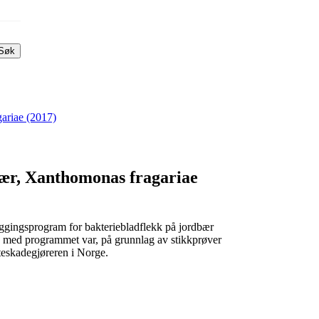
Søk
gariae (2017)
bær, Xanthomonas fragariae
eggingsprogram for bakteriebladflekk på jordbær
 med programmet var, på grunnlag av stikkprøver
teskadegjøreren i Norge.