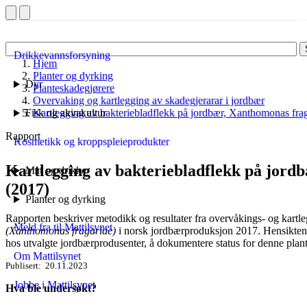
Drikkevannsforsyning
Hjem
Planter og dyrking
Dyr
Planteskadegjørere
Overvaking og kartlegging av skadegjerarar i jordbær
Fisk og akvakultur
Kartlegging av bakteriebladflekk på jordbær, Xanthomonas fra
Rapport
Kosmetikk og kroppspleieprodukter
Kartlegging av bakteriebladflekk på jord
Mat og drikke
(2017)
Planter og dyrking
Rapporten beskriver metodikk og resultater fra overvåkings- og kartl
Meld fra til Mattilsynet
(Xanthomonas fragariae)
i norsk jordbærproduksjon 2017. Hensikten
hos utvalgte jordbærprodusenter, å dokumentere status for denne plan
Om Mattilsynet
Publisert
20.11.2023
Jobbe i Mattilsynet
Hva ble undersøkt?