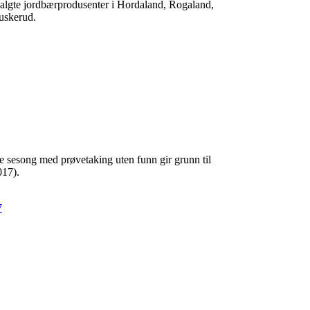
tvalgte jordbærprodusenter i Hordaland, Rogaland,
uskerud.
e sesong med prøvetaking uten funn gir grunn til
017).
7