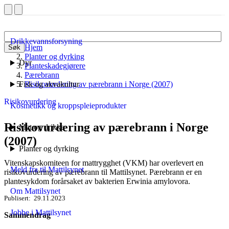
Drikkevannsforsyning
Hjem
Søk
Planter og dyrking
Dyr
Planteskadegjørere
Pærebrann
Fisk og akvakultur
Risikovurdering av pærebrann i Norge (2007)
Risikovurdering
Kosmetikk og kroppspleieprodukter
Risikovurdering av pærebrann i Norge
Mat og drikke
(2007)
Planter og dyrking
Vitenskapskomiteen for mattrygghet (VKM) har overlevert en
Meld fra til Mattilsynet
risikovurdering av pærebrann til Mattilsynet. Pærebrann er en
plantesykdom forårsaket av bakterien Erwinia amylovora.
Om Mattilsynet
Publisert
29.11.2023
Jobbe i Mattilsynet
Sammendrag