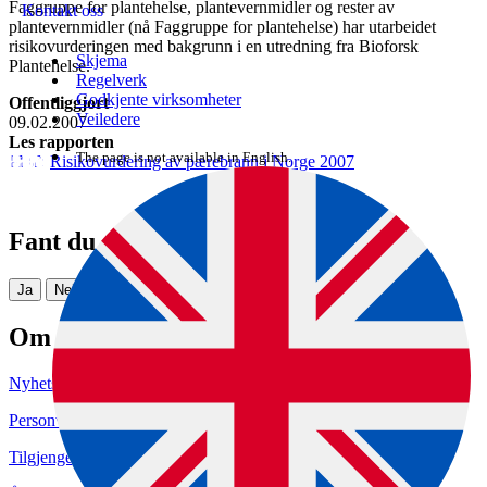
Faggruppe for plantehelse, plantevernmidler og rester av
Kontakt oss
plantevernmidler (nå Faggruppe for plantehelse) har utarbeidet
risikovurderingen med bakgrunn i en utredning fra Bioforsk
Skjema
Plantehelse.
Regelverk
Godkjente virksomheter
Offentliggjort
Veiledere
09.02.2007
Les rapporten
The page is not available in English.
Risikovurdering av pærebrann i Norge 2007
Fant du det du lette etter?
Ja
Nei
Om nettstedet
Nyhetsbrev
Personvern og informasjonskapsler
Tilgjengelighetserklæring (uustatus.no)