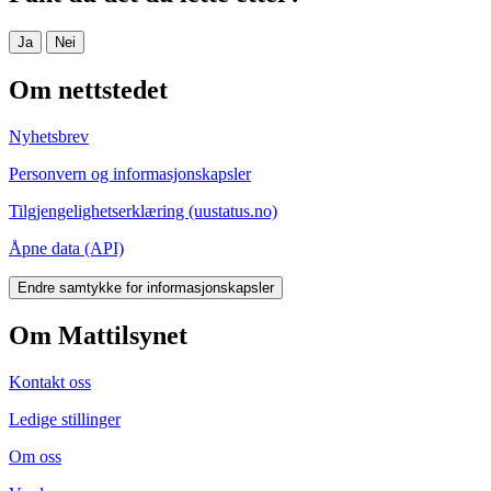
Ja
Nei
Om nettstedet
Nyhetsbrev
Personvern og informasjonskapsler
Tilgjengelighetserklæring (uustatus.no)
Åpne data (API)
Endre samtykke for informasjonskapsler
Om Mattilsynet
Kontakt oss
Ledige stillinger
Om oss