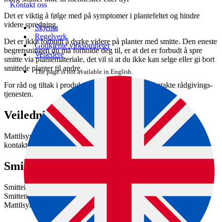
Kontakt oss
Det er viktig å følge med på symptomer i plante­feltet og hindre
videre spredning.
Skjema
Regelverk
Det er ikke forbudt å dyrke videre på planter med smitte. Den eneste
Godkjente virksomheter
begrensningen du må forholde deg til, er at det er forbudt å spre
Veiledere
smitte via plantemateriale, det vil si at du ikke kan selge eller gi bort
smittede planter til andre.
The page is not available in English.
For råd og tiltak i produksjonen anbefaler vi å kontakte rådgivings­
tjenesten.
Veiledning og kontakt
Mattilsynet prioriterer å gi god informasjon til alle berørte. Ta
kontakt med oss dersom du har behov for mer informasjon.
Smittesporing
Smittekilden hos plante­produsenten er foreløpig ikke fast­slått.
Smitten kan ha kommet inn via jord, vann eller plante­materiale.
Mattilsynet jobber med smitte­sporing.