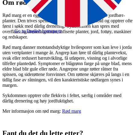
Om rød marg
Rød marg er en eggspore­sopp som angriper røttene hos jordbær­
planter. Den trives spesielt godt under fuktige forhold og opptrer ofte
først i søkk med dårlig drenering. Sykdommen kan spres med
Go to English homepage
overflate- og drenerings­vann, infiserte planter, jord, fottøy, maskiner
og redskaper.
Rød marg danner motstandsdyktige hvile­sporer som kan leve i jorda
uten vert­planter i mange år. Angrep kan føre til dårlig plante­vekst,
svak eller redusert bær­utvikling, få utløpere, visning og i alvorlige
tilfeller plante­død. Symptomer er blå­grønn farge på unge blad, mens
eldre blad blir gule eller røde. Angrepne unge røtter råtner fra
spissen, og side­røttene forsvinner. Om røttene skjæres på langs i en
tidlig fase av råtningen, vil den karakteristiske rød­fargen synes i
margen.
Sykdommen opptrer ofte flekkvis i feltet, særlig i områder med
dårlig drenering og høy jord­fuktighet.
Mer informasjon om rød marg:
Rød marg
Fant du det du lette etter?