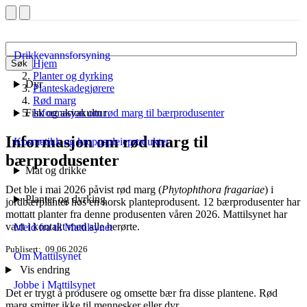
Drikkevannsforsyning
Hjem
Søk
Planter og dyrking
Dyr
Planteskadegjørere
Rød marg
Fisk og akvakultur
Informasjon om rød marg til bærprodusenter
Informasjon om rød marg til
Kosmetikk og kroppspleieprodukter
bærprodusenter
Mat og drikke
Det ble i mai 2026 påvist rød marg (
Phytophthora fragariae
) i
Planter og dyrking
jordbærplanter hos en norsk planteprodusent. 12 bærprodusenter har
mottatt planter fra denne produsenten våren 2026. Mattilsynet har
vært i kontakt med alle berørte.
Meld fra til Mattilsynet
Publisert
09.06.2026
Om Mattilsynet
Vis endring
Jobbe i Mattilsynet
Det er trygt å produsere og omsette bær fra disse plantene. Rød
marg smitter ikke til mennesker eller dyr