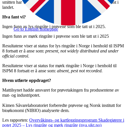
smitten har vært gjennomført. Mørk ringråte har aldri blitt påvist i
landet.
Hva fant vi?
Ingen funn av lys ringråte i prøvene som ble tatt ut i 2025.
Go to English homepage
Ingen funn av mørk ringråte i prøvene som ble tatt ut i 2025
Resultatene viser at status for lys ringråte i Norge i henhold til ISPM
8 fortsatt er å anse som:
present, not widely distributed and under
official control
.
Resultatene viser at status for mørk ringråte i Norge i henhold til
ISPM 8 fortsatt er å anse som:
absent, pest not recorded.
Hvem utførte oppdraget?
Mattilsynet hadde ansvaret for prøvetakingen fra produsentene av
mat- og industripotet.
Kimen Såvarelaboratoriet forberedte prøvene og Norsk institutt for
bioøkonomi (NIBIO) analyserte dem.
Les rapporten:
Overvåkings- og kartleggingsprogram Skadegjørere i
potet 2025 – Lys ringråte og mørk ringråte (nva.sikt.no)