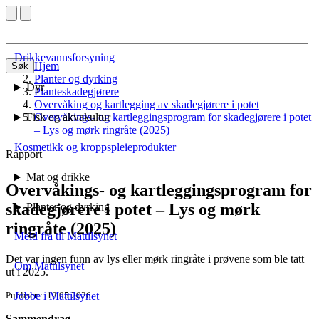
Drikkevannsforsyning
Hjem
Søk
Planter og dyrking
Dyr
Planteskadegjørere
Overvåking og kartlegging av skadegjørere i potet
Fisk og akvakultur
Overvåkings- og kartleggingsprogram for skadegjørere i potet
– Lys og mørk ringråte (2025)
Kosmetikk og kroppspleieprodukter
Rapport
Mat og drikke
Overvåkings- og kartleggingsprogram for
skadegjørere i potet – Lys og mørk
Planter og dyrking
ringråte (2025)
Meld fra til Mattilsynet
Det var ingen funn av lys eller mørk ringråte i prøvene som ble tatt
Om Mattilsynet
ut i 2025.
Publisert
12.05.2026
Jobbe i Mattilsynet
Sammendrag