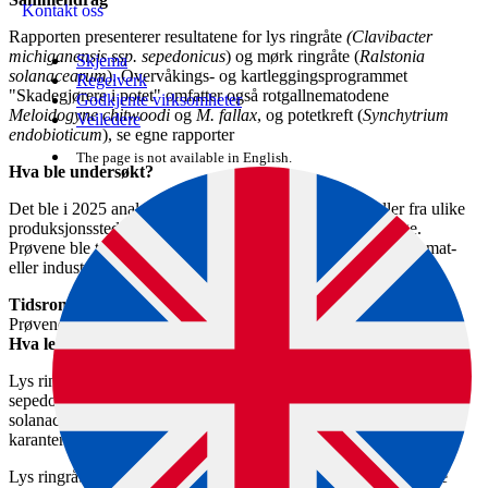
Kontakt oss
Rapporten presenterer resultatene for lys ringråte
(Clavibacter
michiganensis ssp. sepedonicus
) og mørk ringråte (
Ralstonia
Skjema
solanacearum
). Overvåkings- og kartleggingsprogrammet
Regelverk
"Skadegjørere i potet" omfatter også rotgallnematodene
Godkjente virksomheter
Meloidogyne chitwoodi
og
M. fallax
, og potetkreft (
Synchytrium
Veiledere
endobioticum
), se egne rapporter
The page is not available in English.
Hva ble undersøkt?
Det ble i 2025 analysert 310 prøver á ca. 200 potetknoller fra ulike
produksjonssteder for kommersiell potetproduksjon i Norge.
Prøvene ble tatt fra produsenter som har 5 daa eller mer med mat-
eller industripotet.
Tidsrom
Prøvene er tatt ut i perioden fra september til november 2025
Hva lette vi etter?
Lys ringråte forårsaket av bakterien Clavibacter michiganensis ssp.
sepedonicus og mørk ringråte forårsaket av bakterien Ralstonia
solanacearum. Begge disse bakteriene er regulert som
karanteneskadegjørere i Norge.
Lys ringråte er tidligere funnet flere steder og tiltak for å utrydde