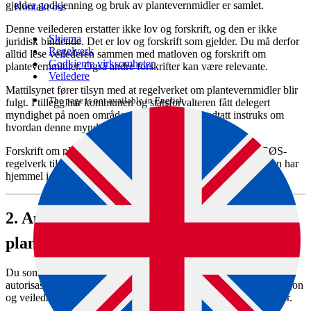
gjelder godkjenning og bruk av plantevernmidler er samlet.
Kontakt oss
Denne veilederen erstatter ikke lov og forskrift, og den er ikke
Skjema
juridisk bindende. Det er lov og forskrift som gjelder. Du må derfor
Regelverk
alltid lese veilederen sammen med matloven og forskrift om
Godkjente virksomheter
plantevernmidler. Også andre forskrifter kan være relevante.
Veiledere
Mattilsynet fører tilsyn med at regelverket om plantevernmidler blir
The page is not available in English.
fulgt. I tillegg har kommunen og statsforvalteren fått delegert
myndighet på noen områder. Mattilsynet har vedtatt instruks om
hvordan denne myndigheten skal utøves.
Forskrift om plantevernmidler trådte i kraft i 2015, og gjør EØS-
regelverk til norsk lov på plantevernmiddelområdet. Forskriften har
hjemmel i matloven.
2.
Autorisasjonsbevis for
plantevernmidler
Du som skal kjøpe eller bruke yrkespreparater, må ha
autorisasjonsbevis. Det må også du som er ansvarlig for informasjon
og veiledning i forbindelse med salg og bruk av plantevernmidler.