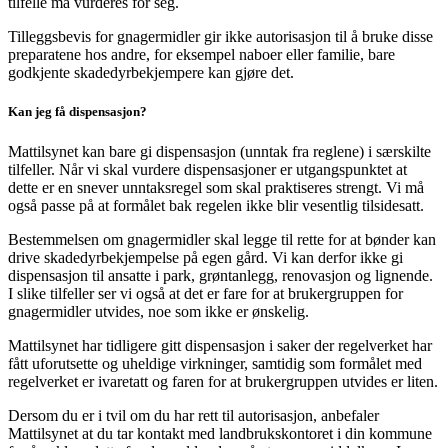
tilfelle må vurderes for seg.
Tilleggsbevis for gnagermidler gir ikke autorisasjon til å bruke disse
preparatene hos andre, for eksempel naboer eller familie, bare
godkjente skadedyrbekjempere kan gjøre det.
Kan jeg få dispensasjon?
Mattilsynet kan bare gi dispensasjon (unntak fra reglene) i særskilte
tilfeller. Når vi skal vurdere dispensasjoner er utgangspunktet at
dette er en snever unntaksregel som skal praktiseres strengt. Vi må
også passe på at formålet bak regelen ikke blir vesentlig tilsidesatt.
Bestemmelsen om gnagermidler skal legge til rette for at bønder kan
drive skadedyrbekjempelse på egen gård. Vi kan derfor ikke gi
dispensasjon til ansatte i park, grøntanlegg, renovasjon og lignende.
I slike tilfeller ser vi også at det er fare for at brukergruppen for
gnagermidler utvides, noe som ikke er ønskelig.
Mattilsynet har tidligere gitt dispensasjon i saker der regelverket har
fått uforutsette og uheldige virkninger, samtidig som formålet med
regelverket er ivaretatt og faren for at brukergruppen utvides er liten.
Dersom du er i tvil om du har rett til autorisasjon, anbefaler
Mattilsynet at du tar kontakt med landbrukskontoret i din kommune