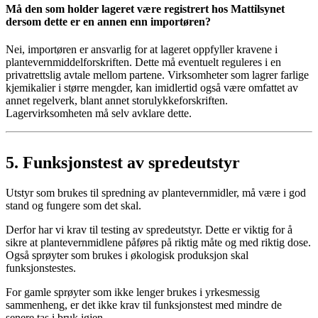
Må den som holder lageret være registrert hos Mattilsynet
dersom dette er en annen enn importøren?
Nei, importøren er ansvarlig for at lageret oppfyller kravene i
plantevernmiddelforskriften. Dette må eventuelt reguleres i en
privatrettslig avtale mellom partene. Virksomheter som lagrer farlige
kjemikalier i større mengder, kan imidlertid også være omfattet av
annet regelverk, blant annet storulykkeforskriften.
Lagervirksomheten må selv avklare dette.
5.
Funksjonstest av spredeutstyr
Utstyr som brukes til spredning av plantevernmidler, må være i god
stand og fungere som det skal.
Derfor har vi krav til testing av spredeutstyr. Dette er viktig for å
sikre at plantevernmidlene påføres på riktig måte og med riktig dose.
Også sprøyter som brukes i økologisk produksjon skal
funksjonstestes.
For gamle sprøyter som ikke lenger brukes i yrkesmessig
sammenheng, er det ikke krav til funksjonstest med mindre de
senere tas i bruk igjen.