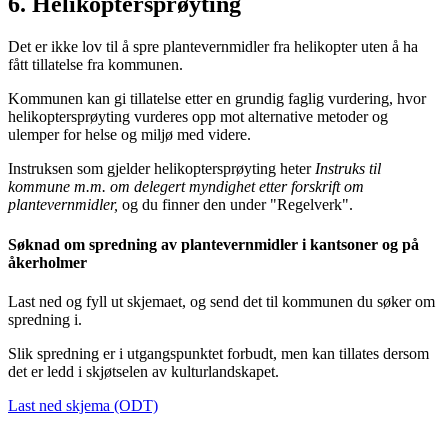
6.
Helikoptersprøyting
Det er ikke lov til å spre plantevernmidler fra helikopter uten å ha
fått tillatelse fra kommunen.
Kommunen kan gi tillatelse etter en grundig faglig vurdering, hvor
helikoptersprøyting vurderes opp mot alternative metoder og
ulemper for helse og miljø med videre.
Instruksen som gjelder helikoptersprøyting heter
I
nstruks til
kommune m.m. om delegert myndighet etter forskrift om
plantevernmidler,
og du finner den under "Regelverk".
Søknad om spredning av plantevernmidler i kantsoner og på
åkerholmer
Last ned og fyll ut skjemaet, og send det til kommunen du søker om
spredning i.
Slik spredning er i utgangspunktet forbudt, men kan tillates dersom
det er ledd i skjøtselen av kulturlandskapet.
Last ned skjema (ODT)