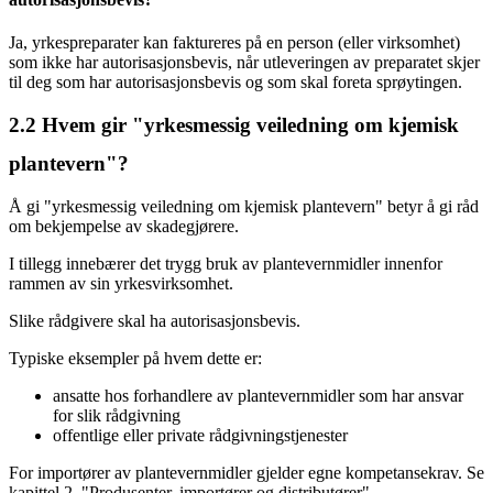
Ja, yrkespreparater kan faktureres på en person (eller virksomhet)
som ikke har autorisasjonsbevis, når utleveringen av preparatet skjer
til deg som har autorisasjonsbevis og som skal foreta sprøytingen.
2.2
Hvem gir "yrkesmessig veiledning om kjemisk
plantevern"?
Å gi "yrkesmessig veiledning om kjemisk plantevern" betyr å gi råd
om bekjempelse av skadegjørere.
I tillegg innebærer det trygg bruk av plantevernmidler innenfor
rammen av sin yrkesvirksomhet.
Slike rådgivere skal ha autorisasjonsbevis.
Typiske eksempler på hvem dette er:
ansatte hos forhandlere av plantevernmidler som har ansvar
for slik rådgivning
offentlige eller private rådgivningstjenester
For importører av plantevernmidler gjelder egne kompetansekrav. Se
kapittel 2, "Produsenter, importører og distributører".