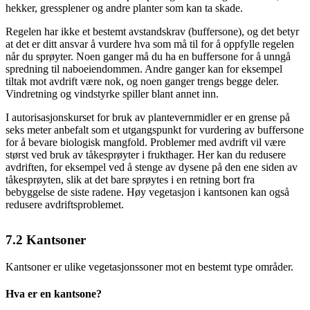
hekker, gressplener og andre planter som kan ta skade.
Regelen har ikke et bestemt avstands­krav (buffersone), og det betyr
at det er ditt ansvar å vurdere hva som må til for å oppfylle regelen
når du sprøyter. Noen ganger må du ha en buffer­sone for å unngå
spredning til nabo­eiendommen. Andre ganger kan for eksempel
tiltak mot avdrift være nok, og noen ganger trengs begge deler.
Vind­retning og vind­styrke spiller blant annet inn.
I autorisasjons­kurset for bruk av plantevern­midler er en grense på
seks meter anbefalt som et utgangs­punkt for vurdering av buffersone
for å bevare biologisk mangfold. Problemer med avdrift vil være
størst ved bruk av tåke­sprøyter i frukthager. Her kan du redusere
avdriften, for eksempel ved å stenge av dysene på den ene siden av
tåke­sprøyten, slik at det bare sprøytes i en retning bort fra
bebyggelse de siste radene. Høy vegetasjon i kantsonen kan også
redusere avdrifts­problemet.
7.2
Kantsoner
Kantsoner er ulike vegetasjonssoner mot en bestemt type områder.
Hva er en kantsone?