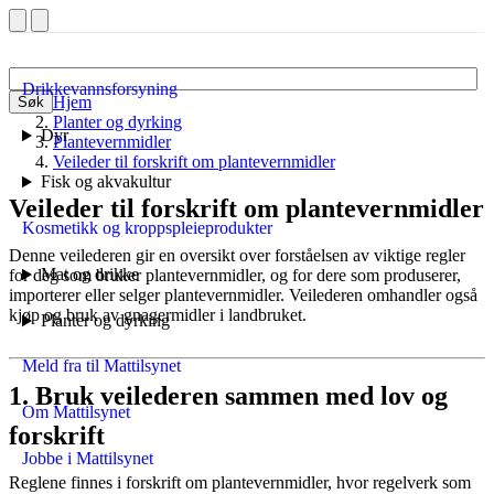
Drikkevannsforsyning
Hjem
Søk
Planter og dyrking
Dyr
Plantevernmidler
Veileder til forskrift om plantevernmidler
Fisk og akvakultur
Veileder til forskrift om plantevernmidler
Kosmetikk og kroppspleieprodukter
Denne veilederen gir en oversikt over forståelsen av viktige regler
Mat og drikke
for deg som bruker plantevernmidler, og for dere som produserer,
importerer eller selger plantevernmidler. Veilederen omhandler også
kjøp og bruk av gnagermidler i landbruket.
Planter og dyrking
Meld fra til Mattilsynet
1.
Bruk veilederen sammen med lov og
Om Mattilsynet
forskrift
Jobbe i Mattilsynet
Reglene finnes i forskrift om plantevernmidler, hvor regelverk som