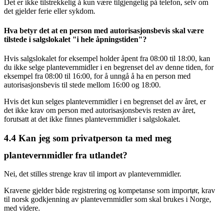
Det er ikke tilstrekkelig å kun være tilgjengelig på telefon, selv om
det gjelder ferie eller sykdom.
Hva betyr det at en person med autorisasjonsbevis skal være
tilstede i salgslokalet "i hele åpningstiden"?
Hvis salgslokalet for eksempel holder åpent fra 08:00 til 18:00, kan
du ikke selge plantevernmidler i en begrenset del av denne tiden, for
eksempel fra 08:00 til 16:00, for å unngå å ha en person med
autorisasjonsbevis til stede mellom 16:00 og 18:00.
Hvis det kun selges plantevernmidler i en begrenset del av året, er
det ikke krav om person med autorisasjonsbevis resten av året,
forutsatt at det ikke finnes plantevernmidler i salgslokalet.
4.4
Kan jeg som privatperson ta med meg
plantevernmidler fra utlandet?
Nei, det stilles strenge krav til import av plantevernmidler.
Kravene gjelder både registrering og kompetanse som importør, krav
til norsk godkjenning av plantevernmidler som skal brukes i Norge,
med videre.