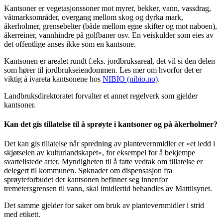
Kantsoner er vegetasjonssoner mot myrer, bekker, vann, vassdrag,
våtmarksområder, overgang mellom skog og dyrka mark,
åkerholmer, grensebelter (både mellom egne skifter og mot naboen),
åkerreiner, vannhindre på golfbaner osv. En veiskulder som eies av
det offentlige anses ikke som en kantsone.
Kantsonen er arealet rundt f.eks. jordbruksareal, det vil si den delen
som hører til jordbrukseiendommen. Les mer om hvorfor det er
viktig å ivareta kantsonene hos
NIBIO (nibio.no)
.
Landbruksdirektoratet forvalter et annet regelverk som gjelder
kantsoner.
Kan det gis tillatelse til å sprøyte i kantsoner og på åkerholmer?
Det kan gis tillatelse når spredning av plantevernmidler er «et ledd i
skjøtselen av kulturlandskapet», for eksempel for å bekjempe
svartelistede arter. Myndigheten til å fatte vedtak om tillatelse er
delegert til kommunen. Søknader om dispensasjon fra
sprøyteforbudet der kantsonen befinner seg innenfor
tremetersgrensen til vann, skal imidlertid behandles av Mattilsynet.
Det samme gjelder for saker om bruk av plantevernmidler i strid
med etikett.