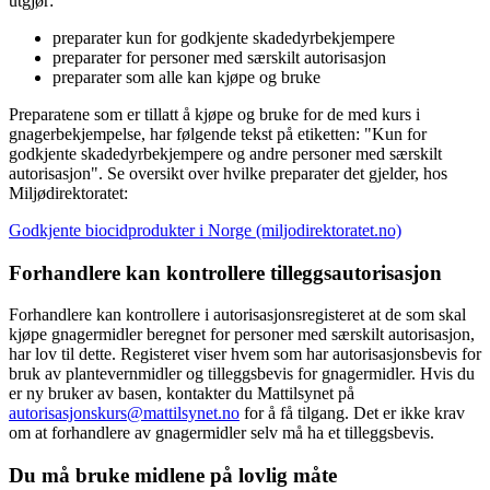
utgjør:
preparater kun for godkjente skadedyrbekjempere
preparater for personer med særskilt autorisasjon
preparater som alle kan kjøpe og bruke
Preparatene som er tillatt å kjøpe og bruke for de med kurs i
gnagerbekjempelse, har følgende tekst på etiketten: "Kun for
godkjente skadedyrbekjempere og andre personer med særskilt
autorisasjon". Se oversikt over hvilke preparater det gjelder, hos
Miljødirektoratet:
Godkjente biocidprodukter i Norge (miljodirektoratet.no)
Forhandlere kan kontrollere tilleggsautorisasjon
Forhandlere kan kontrollere i autorisasjonsregisteret at de som skal
kjøpe gnagermidler beregnet for personer med særskilt autorisasjon,
har lov til dette. Registeret viser hvem som har autorisasjonsbevis for
bruk av plantevernmidler og tilleggsbevis for gnagermidler. Hvis du
er ny bruker av basen, kontakter du Mattilsynet på
autorisasjonskurs@mattilsynet.no
for å få tilgang. Det er ikke krav
om at forhandlere av gnagermidler selv må ha et tilleggsbevis.
Du må bruke midlene på lovlig måte