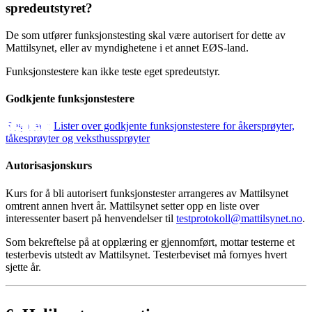
spredeutstyret?
De som utfører funksjonstesting skal være autorisert for dette av
Mattilsynet, eller av myndighetene i et annet EØS-land.
Funksjonstestere kan ikke teste eget spredeutstyr.
Godkjente funksjonstestere
Lister over godkjente funksjonstestere for åkersprøyter,
tåkesprøyter og veksthussprøyter
Autorisasjonskurs
Kurs for å bli autorisert funksjonstester arrangeres av Mattilsynet
omtrent annen hvert år. Mattilsynet setter opp en liste over
interessenter basert på henvendelser til
testprotokoll@mattilsynet.no
.
Som bekreftelse på at opplæring er gjennomført, mottar testerne et
testerbevis utstedt av Mattilsynet. Testerbeviset må fornyes hvert
sjette år.