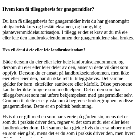
Hvem kan få tilleggsbevis for gnagermidler?
Du kan få tilleggsbevis for gnagermidler hvis du har gjennomgått
obligatorisk kurs og bestått eksamen, og har gyldig
plantevernmiddelautorisasjon. I tillegg er det et krav at du må eie
eller leie den landbrukseiendommen der gnagermidlene skal brukes.
Hva vil det si å eie eller leie landbrukseiendom?
Både dersom du eier eller leier hele landbrukseiendommen, og
dersom du eier eller leier deler av den, anser vi dette vilkåret som
oppfylt. Dersom du er ansatt på landbrukseiendommen, men ikke
eier eller leier den, har du ikke rett til tilleggsbevis. Det samme
gjelder for barn, ektefeller, samboere eller kårfolk. Disse personene
kan heller ikke fungere som medhjelpere. Det er den som har
tilleggsbeviset som må utføre bekjempelsen med gnagermidler selv.
Grunnen til dette er et ønske om å begrense brukergruppen av disse
gnagermidlene. Dette er en politisk beslutning.
Hvis du er gift med en som har særeie på gården sin, mens det er
som du i praksis driver den, regner vi det som at du eier eller leier
landbrukseiendom. Det samme kan gjelde hvis du er samboer med
en som eier gård, mens det er du som i praksis driver den, men hvert