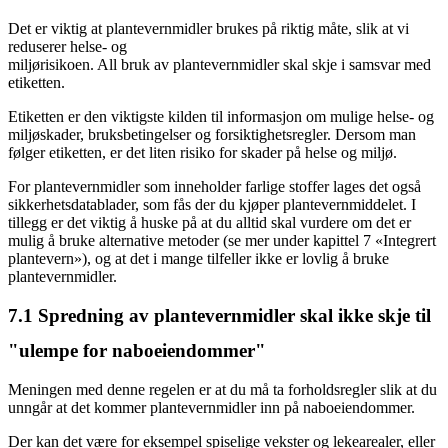
Det er viktig at plantevernmidler brukes på riktig måte, slik at vi
reduserer helse- og
miljørisikoen. All bruk av plantevernmidler skal skje i samsvar med
etiketten.
Etiketten er den viktigste kilden til informasjon om mulige helse- og
miljøskader, bruksbetingelser og forsiktighetsregler. Dersom man
følger etiketten, er det liten risiko for skader på helse og miljø.
For plantevernmidler som inneholder farlige stoffer lages det også
sikkerhetsdatablader, som fås der du kjøper plantevernmiddelet. I
tillegg er det viktig å huske på at du alltid skal vurdere om det er
mulig å bruke alternative metoder (se mer under kapittel 7 «Integrert
plantevern»), og at det i mange tilfeller ikke er lovlig å bruke
plantevernmidler.
7.1
Spredning av plantevernmidler skal ikke skje til
"ulempe for naboeiendommer"
Meningen med denne regelen er at du må ta forholds­regler slik at du
unngår at det kommer plantevern­midler inn på nabo­eiendommer.
Der kan det være for eksempel spiselige vekster og leke­arealer, eller