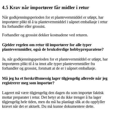
4.5
Krav når importører får midler i retur
Når godkjenningsperioden for et plantevernmiddel er utløpt, har
importører plikt til å ta plantevernmiddel i uåpnet emballasje i retur
fra forhandler eller grossist.
Forhandler og grossist dekker kostnadene ved returen.
Gjelder regelen om retur til importører for alle typer
plantevernmidler, også de bruksferdige hobbypreparatene?
Ja, når godkjenningsperioden for et plantevernmiddel er utløpt, har
importøren plikt til å ta imot alle typer plantevernmidler fra
forhandler og grossist, forutsatt at de er i uåpnet emballasje.
Må jeg ha et forskriftsmessig lager tilgjengelig allerede når jeg
registrerer meg som importør?
Lageret må være tilgjengelig den dagen du som importør faktisk
mottar preparater i retur. Det betyr at du ikke trenger å ha lager
tilgjengelig hele tiden, men du må ha planlagt slik at du oppfyller
kravet når det er aktuelt. Du må kunne dokumentere dette.