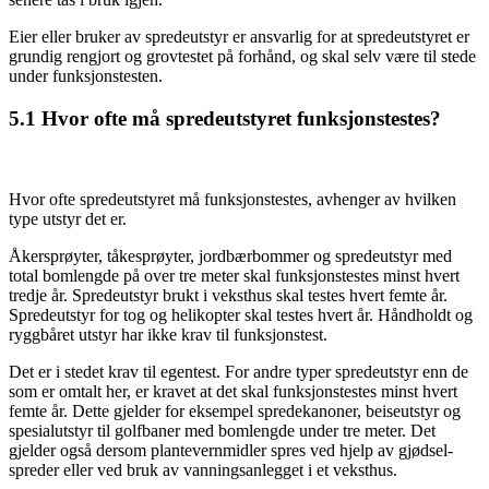
Eier eller bruker av spredeutstyr er ansvarlig for at spredeutstyret er
grundig rengjort og grovtestet på forhånd, og skal selv være til stede
under funksjonstesten.
5.1
Hvor ofte må spredeutstyret funksjonstestes?
Hvor ofte spredeutstyret må funksjons­testes, avhenger av hvilken
type utstyr det er.
Åkersprøyter, tåkesprøyter, jordbær­bommer og sprede­utstyr med
total boml­engde på over tre meter skal funksjons­testes minst hvert
tredje år. Sprede­utstyr brukt i vekst­hus skal testes hvert femte år.
Sprede­utstyr for tog og helikopter skal testes hvert år. Håndholdt og
rygg­båret utstyr har ikke krav til funksjons­test.
Det er i stedet krav til egentest. For andre typer sprede­utstyr enn de
som er omtalt her, er kravet at det skal funksjons­testes minst hvert
femte år. Dette gjelder for eksempel sprede­kanoner, beise­utstyr og
spesial­utstyr til golf­baner med bom­lengde under tre meter. Det
gjelder også dersom plantevern­midler spres ved hjelp av gjødsel­
spreder eller ved bruk av vannings­anlegget i et veksthus.