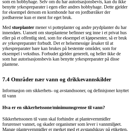
som en hobbyhage. Selv om du har autorisasjonsbevis, kan du ikke
benytte yrkespreparater i egen eller andres hobbyhage. Dette gjelder
for eksempel dersom en kornbonde har en jordbæråker der
jordbærene kun er ment for eget bruk.
Med
stueplanter
mener vi potteplanter og andre prydplanter du har
innendørs. Uansett om stueplantene befinner seg inne i et privat hus
eller på et offentlig sted, som for eksempel et kjøpesenter, så er bruk
av yrkespreparater forbudt. Det er helsemessige årsaker til at
yrkespreparater bare kan brukes på bestemte områder, som for
eksempel i veksthus. Forbudet gjelder generelt, og heller ikke de
som har autorisasjonsbevis kan benytte yrkespreparater på disse
plantene.
7.4
Områder nær vann og drikkevannskilder
Informasjon om sikkerhets- og avstandssoner, og definisjoner knyttet
til vann
Hva er en sikkerhetssone/minimumsgrense til vann?
Sikkerhetssonen til vann skal forhindre at plantevernmidler
forurenser vannet, og skader organismer som lever i vannmiljøet.
Mange plantevernmidler er merket med et avstandskrav på etiketten,