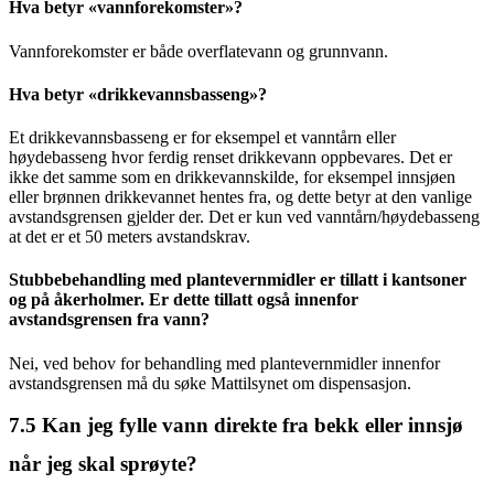
Hva betyr «vannforekomster»?
Vannforekomster er både overflatevann og grunnvann.
Hva betyr «drikkevannsbasseng»?
Et drikkevannsbasseng er for eksempel et vanntårn eller
høydebasseng hvor ferdig renset drikkevann oppbevares. Det er
ikke det samme som en drikkevannskilde, for eksempel innsjøen
eller brønnen drikkevannet hentes fra, og dette betyr at den vanlige
avstandsgrensen gjelder der. Det er kun ved vanntårn/høydebasseng
at det er et 50 meters avstandskrav.
Stubbebehandling med plantevernmidler er tillatt i kantsoner
og på åkerholmer. Er dette tillatt også innenfor
avstandsgrensen fra vann?
Nei, ved behov for behandling med plantevernmidler innenfor
avstandsgrensen må du søke Mattilsynet om dispensasjon.
7.5
Kan jeg fylle vann direkte fra bekk eller innsjø
når jeg skal sprøyte?