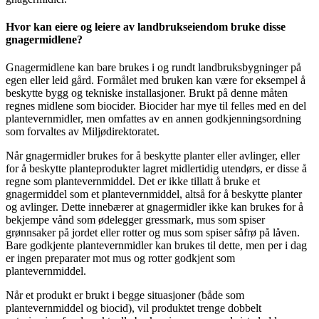
Hvor kan eiere og leiere av landbrukseiendom bruke disse
gnagermidlene?
Gnagermidlene kan bare brukes i og rundt landbruksbygninger på
egen eller leid gård. Formålet med bruken kan være for eksempel å
beskytte bygg og tekniske installasjoner. Brukt på denne måten
regnes midlene som biocider. Biocider har mye til felles med en del
plantevernmidler, men omfattes av en annen godkjenningsordning
som forvaltes av Miljødirektoratet.
Når gnagermidler brukes for å beskytte planter eller avlinger, eller
for å beskytte planteprodukter lagret midlertidig utendørs, er disse å
regne som plantevernmiddel. Det er ikke tillatt å bruke et
gnagermiddel som et plantevernmiddel, altså for å beskytte planter
og avlinger. Dette innebærer at gnagermidler ikke kan brukes for å
bekjempe vånd som ødelegger gressmark, mus som spiser
grønnsaker på jordet eller rotter og mus som spiser såfrø på låven.
Bare godkjente plantevernmidler kan brukes til dette, men per i dag
er ingen preparater mot mus og rotter godkjent som
plantevernmiddel.
Når et produkt er brukt i begge situasjoner (både som
plantevernmiddel og biocid), vil produktet trenge dobbelt