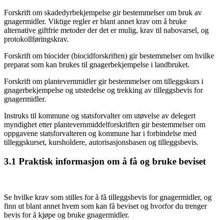
Forskrift om skadedyrbekjempelse gir bestemmelser om bruk av
gnagermidler. Viktige regler er blant annet krav om å bruke
alternative giftfrie metoder der det er mulig, krav til nabovarsel, og
protokollføringskrav.
Forskrift om biocider (biocidforskriften) gir bestemmelser om hvilke
preparat som kan brukes til gnagerbekjempelse i landbruket.
Forskrift om plantevernmidler gir bestemmelser om tilleggskurs i
gnagerbekjempelse og utstedelse og trekking av tilleggsbevis for
gnagermidler.
Instruks til kommune og statsforvalter om utøvelse av delegert
myndighet etter plantevernmiddelforskriften gir bestemmelser om
oppgavene statsforvalteren og kommune har i forbindelse med
tilleggskurset, kursholdere, autorisasjonsbasen og tilleggsbevis.
3.1
Praktisk informasjon om å få og bruke beviset
Se hvilke krav som stilles for å få tilleggsbevis for gnagermidler, og
finn ut blant annet hvem som kan få beviset og hvorfor du trenger
bevis for å kjøpe og bruke gnagermidler.