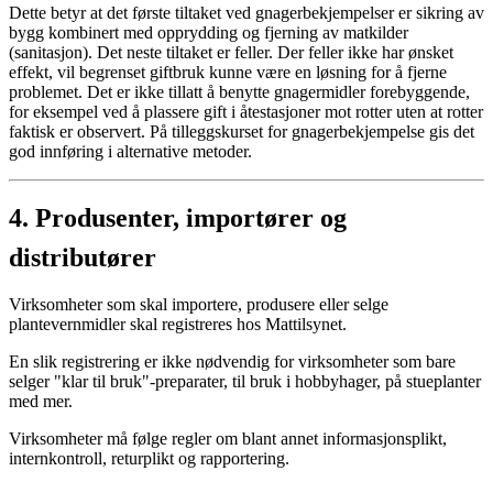
Dette betyr at det første tiltaket ved gnagerbekjempelser er sikring av
bygg kombinert med opprydding og fjerning av matkilder
(sanitasjon). Det neste tiltaket er feller. Der feller ikke har ønsket
effekt, vil begrenset giftbruk kunne være en løsning for å fjerne
problemet. Det er ikke tillatt å benytte gnagermidler forebyggende,
for eksempel ved å plassere gift i åtestasjoner mot rotter uten at rotter
faktisk er observert. På tilleggskurset for gnagerbekjempelse gis det
god innføring i alternative metoder.
4.
Produsenter, importører og
distributører
Virksomheter som skal importere, produsere eller selge
plantevernmidler skal registreres hos Mattilsynet.
En slik registrering er ikke nødvendig for virksomheter som bare
selger "klar til bruk"-preparater, til bruk i hobbyhager, på stueplanter
med mer.
Virksomheter må følge regler om blant annet informasjonsplikt,
internkontroll, returplikt og rapportering.