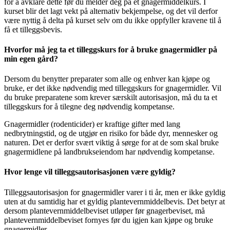
for å avklare dette før du melder deg på et gnagermiddelkurs. I
kurset blir det lagt vekt på alternativ bekjempelse, og det vil derfor
være nyttig å delta på kurset selv om du ikke oppfyller kravene til å
få et tilleggsbevis.
Hvorfor må jeg ta et tilleggskurs for å bruke gnagermidler på
min egen gård?
Dersom du benytter preparater som alle og enhver kan kjøpe og
bruke, er det ikke nødvendig med tilleggskurs for gnagermidler. Vil
du bruke preparatene som krever særskilt autorisasjon, må du ta et
tilleggskurs for å tilegne deg nødvendig kompetanse.
Gnagermidler (rodenticider) er kraftige gifter med lang
nedbrytningstid, og de utgjør en risiko for både dyr, mennesker og
naturen. Det er derfor svært viktig å sørge for at de som skal bruke
gnagermidlene på landbrukseiendom har nødvendig kompetanse.
Hvor lenge vil tilleggsautorisasjonen være gyldig?
Tilleggsautorisasjon for gnagermidler varer i ti år, men er ikke gyldig
uten at du samtidig har et gyldig plantevernmiddelbevis. Det betyr at
dersom plantevernmiddelbeviset utløper før gnagerbeviset, må
plantevernmiddelbeviset fornyes før du igjen kan kjøpe og bruke
gnagermidler.