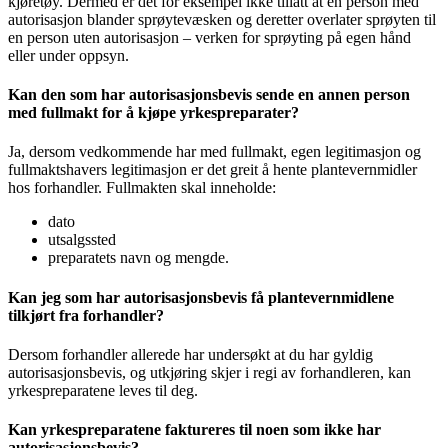
kjøretøy. Dermed er det for eksempel ikke tillatt at en person med
autorisasjon blander sprøytevæsken og deretter overlater sprøyten til
en person uten autorisasjon – verken for sprøyting på egen hånd
eller under oppsyn.
Kan den som har autorisasjonsbevis sende en annen person
med fullmakt for å kjøpe yrkespreparater?
Ja, dersom vedkommende har med fullmakt, egen legitimasjon og
fullmaktshavers legitimasjon er det greit å hente plantevernmidler
hos forhandler. Fullmakten skal inneholde:
dato
utsalgssted
preparatets navn og mengde.
Kan jeg som har autorisasjonsbevis få plantevernmidlene
tilkjørt fra forhandler?
Dersom forhandler allerede har undersøkt at du har gyldig
autorisasjonsbevis, og utkjøring skjer i regi av forhandleren, kan
yrkespreparatene leves til deg.
Kan yrkespreparatene faktureres til noen som ikke har
autorisasjonsbevis?