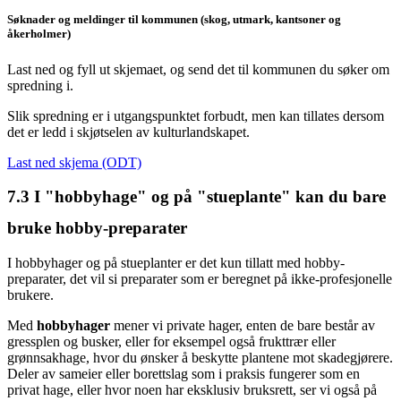
Søknader og meldinger til kommunen (skog, utmark, kantsoner og
åkerholmer)
Last ned og fyll ut skjemaet, og send det til kommunen du søker om
spredning i.
Slik spredning er i utgangspunktet forbudt, men kan tillates dersom
det er ledd i skjøtselen av kulturlandskapet.
Last ned skjema (ODT)
7.3
I "hobbyhage" og på "stueplante" kan du bare
bruke hobby-preparater
I hobbyhager og på stueplanter er det kun tillatt med hobby-
preparater, det vil si preparater som er beregnet på ikke-profesjonelle
brukere.
Med
hobbyhager
mener vi private hager, enten de bare består av
gressplen og busker, eller for eksempel også frukttrær eller
grønnsakhage, hvor du ønsker å beskytte plantene mot skadegjørere.
Deler av sameier eller borettslag som i praksis fungerer som en
privat hage, eller hvor noen har eksklusiv bruksrett, ser vi også på