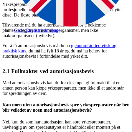
Yrkespreparater er preparater som bare er tillatt å bruke for
profesjonelle brukere. Det er satt krav til opplæring for å benytte
disse. De fleste plantevernmidler er yrkespreparater.
Tilsvarende må du ha autorisasjonsbevis for å bekjempe
planteskadegjørere med mikroorganismer, men ikke
Go to English homepage
makroorganismer (nyttedyr).
For å få autorisasjonsbevis må du ha
gjennomført teoretisk og
praktisk kurs
, du må ha fylt 18 år og du må ha behov for
autorisasjonsbevis i forbindelse med yrket ditt.
2.1
Fullmakter ved autorisasjonsbevis
Med autorisasjonsbevis kan du for eksempel gi fullmakt til at en
annen person kan kjøpe yrkespreparater, men ikke til at andre står
for spredningen av dem.
Kan noen uten autorisasjonsbevis spre yrkespreparater når hen
blir veiledet av noen med autorisasjonsbevis?
Nei, kun du som har autorisasjon kan spre yrkespreparater,
uavhengig av om spredeutstyret er håndholdt eller montert på et