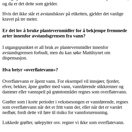
og da er det dette som gjelder.
Hvis det ikke står et avstandskrav på etiketten, gjelder det vanlige
kravet på tre meter.
Er det lov å bruke plantevernmidler for å bekjempe fremmede
arter innenfor avstandsgrensen fra vann?
I utgangspunktet er all bruk av plantevernmidler innenfor
avstandsgrensen forbudt, men du kan søke Mattilsynet om
dispensasjon.
Hva betyr «overflatevann»?
Overflatevann er åpent vann. For eksempel vil innsjøer, fjorder,
elver, bekker, åpne grøfter med vann, vannførende stikkrenner og
dammer eller vannspeil på grøntområder regnes som overflatevann.
Grøfter som i korte perioder i vekstsesongen er vannførende, regnes
som overflatevann når det er fritt vann der, eller når det er varslet
nedbør, fordi dette vil føre til risiko for vannforurensning.
Lukkede grøfter, sølepytter osv. regner vi ikke som overflatevann.