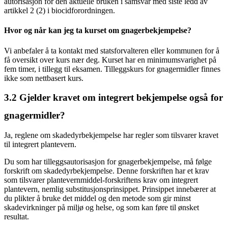
autorisasjon for den aktuelle bruken i samsvar med siste ledd av
artikkel 2 (2) i biocidforordningen.
Hvor og når kan jeg ta kurset om gnagerbekjempelse?
Vi anbefaler å ta kontakt med statsforvalteren eller kommunen for å
få oversikt over kurs nær deg. Kurset har en minimumsvarighet på
fem timer, i tillegg til eksamen. Tilleggskurs for gnagermidler finnes
ikke som nettbasert kurs.
3.2
Gjelder kravet om integrert bekjempelse også for
gnagermidler?
Ja, reglene om skadedyrbekjempelse har regler som tilsvarer kravet
til integrert plantevern.
Du som har tilleggsautorisasjon for gnagerbekjempelse, må følge
forskrift om skadedyrbekjempelse. Denne forskriften har et krav
som tilsvarer plantevernmiddel-forskriftens krav om integrert
plantevern, nemlig substitusjonsprinsippet. Prinsippet innebærer at
du plikter å bruke det middel og den metode som gir minst
skadevirkninger på miljø og helse, og som kan føre til ønsket
resultat.