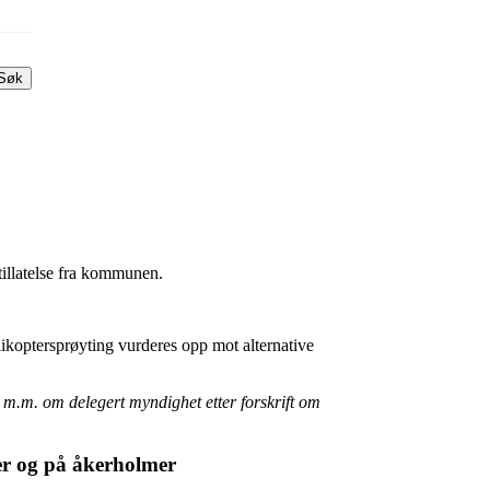
Søk
 tillatelse fra kommunen.
likoptersprøyting vurderes opp mot alternative
 m.m. om delegert myndighet etter forskrift om
er og på åkerholmer