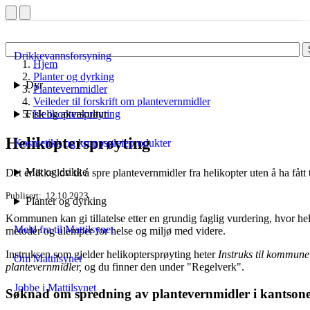
Drikkevannsforsyning
Hjem
Planter og dyrking
Dyr
Plantevernmidler
Veileder til forskrift om plantevernmidler
Fisk og akvakultur
Helikoptersprøyting
Helikoptersprøyting
Kosmetikk og kroppspleieprodukter
Mat og drikke
Det er ikke lov til å spre plantevernmidler fra helikopter uten å ha fått
Publisert
12.10.2023
Planter og dyrking
Kommunen kan gi tillatelse etter en grundig faglig vurdering, hvor he
Meld fra til Mattilsynet
metoder og ulemper for helse og miljø med videre.
Instruksen som gjelder helikoptersprøyting heter
I
nstruks til kommune
Om Mattilsynet
plantevernmidler,
og du finner den under "Regelverk".
Jobbe i Mattilsynet
Søknad om spredning av plantevernmidler i kantson