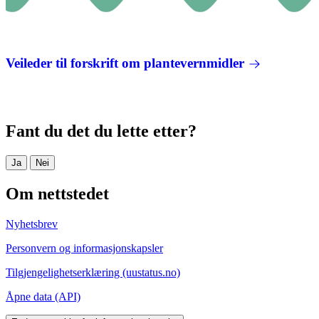
Veileder til forskrift om plantevernmidler
Fant du det du lette etter?
Ja
Nei
Om nettstedet
Nyhetsbrev
Personvern og informasjonskapsler
Tilgjengelighetserklæring (uustatus.no)
Åpne data (API)