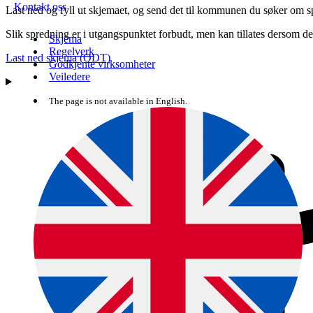
Kontakt oss
Last ned og fyll ut skjemaet, og send det til kommunen du søker om s
Slik spredning er i utgangspunktet forbudt, men kan tillates dersom det
Skjema
Regelverk
Last ned skjema (ODT)
Godkjente virksomheter
Veiledere
The page is not available in English.