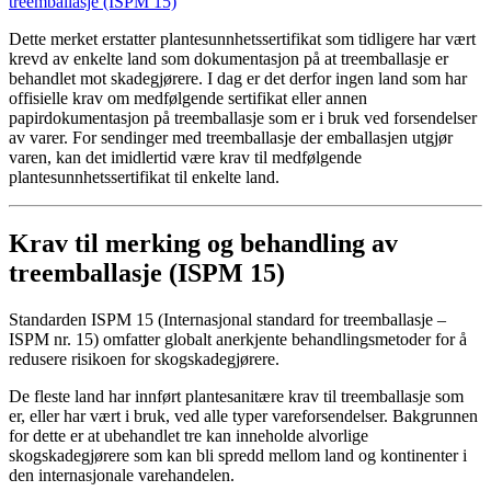
treemballasje (ISPM 15)
Dette merket erstatter plantesunnhetssertifikat som tidligere har vært
krevd av enkelte land som dokumentasjon på at treemballasje er
behandlet mot skadegjørere. I dag er det derfor ingen land som har
offisielle krav om medfølgende sertifikat eller annen
papirdokumentasjon på treemballasje som er i bruk ved forsendelser
av varer. For sendinger med treemballasje der emballasjen utgjør
varen, kan det imidlertid være krav til medfølgende
plantesunnhetssertifikat til enkelte land.
Krav til merking og behandling av
treemballasje (ISPM 15)
Standarden ISPM 15 (Internasjonal standard for treemballasje –
ISPM nr. 15) omfatter globalt anerkjente behandlingsmetoder for å
redusere risikoen for skogskadegjørere.
De fleste land har innført plantesanitære krav til treemballasje som
er, eller har vært i bruk, ved alle typer vareforsendelser. Bakgrunnen
for dette er at ubehandlet tre kan inneholde alvorlige
skogskadegjørere som kan bli spredd mellom land og kontinenter i
den internasjonale varehandelen.