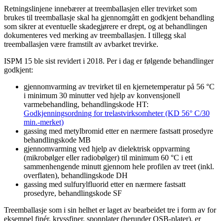
Retningslinjene innebærer at treemballasjen eller trevirket som
brukes til treemballasje skal ha gjennomgått en godkjent behandling
som sikrer at eventuelle skadegjørere er drept, og at behandlingen
dokumenteres ved merking av treemballasjen. I tillegg skal
treemballasjen være framstilt av avbarket trevirke.
ISPM 15 ble sist revidert i 2018. Per i dag er følgende behandlinger
godkjent:
gjennomvarming av trevirket til en kjernetemperatur på 56 °C
i minimum 30 minutter ved hjelp av konvensjonell
varmebehandling, behandlingskode HT:
Godkjenningsordning for trelastvirksomheter (KD 56° C/30
min.-merket)
gassing med metylbromid etter en nærmere fastsatt prosedyre
behandlingskode MB
gjennomvarming ved hjelp av dielektrisk oppvarming
(mikrobølger eller radiobølger) til minimum 60 °C i ett
sammenhengende minutt gjennom hele profilen av treet (inkl.
overflaten), behandlingskode DH
gassing med sulfurylfluorid etter en nærmere fastsatt
prosedyre, behandlingskode SF
Treemballasje som i sin helhet er laget av bearbeidet tre i form av for
eksempel finér, kryssfiner, sponplater (herunder OSB-plater), er