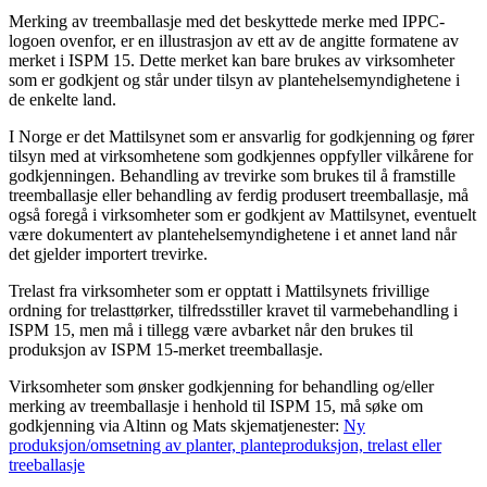
Merking av treemballasje med det beskyttede merke med IPPC-
logoen ovenfor, er en illustrasjon av ett av de angitte formatene av
merket i ISPM 15. Dette merket kan bare brukes av virksomheter
som er godkjent og står under tilsyn av plantehelsemyndighetene i
de enkelte land.
I Norge er det Mattilsynet som er ansvarlig for godkjenning og fører
tilsyn med at virksomhetene som godkjennes oppfyller vilkårene for
godkjenningen. Behandling av trevirke som brukes til å framstille
treemballasje eller behandling av ferdig produsert treemballasje, må
også foregå i virksomheter som er godkjent av Mattilsynet, eventuelt
være dokumentert av plantehelsemyndighetene i et annet land når
det gjelder importert trevirke.
Trelast fra virksomheter som er opptatt i Mattilsynets frivillige
ordning for trelasttørker, tilfredsstiller kravet til varmebehandling i
ISPM 15, men må i tillegg være avbarket når den brukes til
produksjon av ISPM 15-merket treemballasje.
Virksomheter som ønsker godkjenning for behandling og/eller
merking av treemballasje i henhold til ISPM 15, må søke om
godkjenning via Altinn og Mats skjematjenester:
Ny
produksjon/omsetning av planter, planteproduksjon, trelast eller
treeballasje