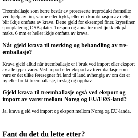
Tre­emballasje som berre består av prosesserte tre­produkt fram­stilte
ved hjelp av lim, varme eller trykk, eller ein kombinasjon av dette,
blir ikkje omfatta av krava. Dette gjeld for eksempel finer, kryss­finer,
spon­plater og OSB-plater. Trespon og anna tre med tjukkleik på
maks. 6 mm er heller ikkje omfatta av krava.
Når gjeld krava til merking og behandling av tre­
emballasje?
Krava gjeld alltid når tre­emballasje er i bruk ved import eller eksport
av alle typar varer. Ved import eller eksport av tre­emballasje som
vare er det ulike føresegner frå land til land avhengig av om det er
ny eller brukt tre­emballasje, treslag og opphav.
Gjeld krava til tre­emballasje også ved eksport og
import av varer mellom Noreg og EU/EØS-land?
Ja, krava gjeld ved import og eksport mellom Noreg og EU-landa.
Fant du det du lette etter?