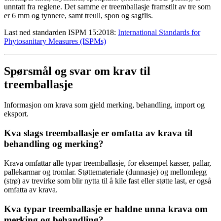
unntatt fra reglene. Det samme er treemballasje framstilt av tre som
er 6 mm og tynnere, samt treull, spon og sagflis.
Last ned standarden ISPM 15:2018:
International Standards for
Phytosanitary Measures (ISPMs)
Spørsmål og svar om krav til
treemballasje
Informasjon om krava som gjeld merking, behandling, import og
eksport.
Kva slags tre­emballasje er omfatta av krava til
behandling og merking?
Krava omfattar alle typar tre­emballasje, for eksempel kasser, pallar,
palle­karmar og tromlar. Støtte­materiale (dunnasje) og mellom­legg
(strø) av trevirke som blir nytta til å kile fast eller støtte last, er også
omfatta av krava.
Kva typar tre­emballasje er haldne unna krava om
merking og behandling?