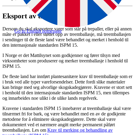
Eksport av treemballasje
Dersom du skal eksportere varer som står på trepaller, eller på annen
Go to English homepage
måte er pakket i eller støttet opp av treemballasje, må treemballasjen
i sendinger til de fleste land være behandlet og merket i henhold til
den internasjonale standarden ISPM 15.
I Norge er det Mattilsynet som godkjenner og fører tilsyn med
virksomheter som produserer og merker treemballasje i henhold til
ISPM 15.
De fleste land har innført plantesanitære krav til treemballasje som er
i bruk ved alle typer vareforsendelser. Dette fordi slike materialer
kan bringe med seg alvorlige skogskadegjørere. Kravene er stort sett
i henhold til den internasjonale standarden ISPM 15, men tillempes
og innarbeides noe ulikt i de ulike lands regelverk.
Kravene i standarden ISPM 15 innebærer at treemballasje skal være
tilnærmet fri for bark, og være behandlet med en av de godkjente
metodene for å eliminere skogskadegjørere. Dette skal være
dokumentert ved et nærmere angitt merke permanent påført
treemballasjen. Les om
Krav til merking og behandling av