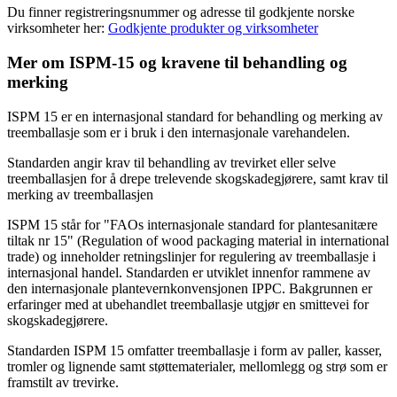
Du finner registreringsnummer og adresse til godkjente norske
virksomheter her:
Godkjente produkter og virksomheter
Mer om ISPM-15 og kravene til behandling og
merking
ISPM 15 er en internasjonal standard for behandling og merking av
treemballasje som er i bruk i den internasjonale varehandelen.
Standarden angir krav til behandling av trevirket eller selve
treemballasjen for å drepe trelevende skogskadegjørere, samt krav til
merking av treemballasjen
ISPM 15 står for "FAOs internasjonale standard for plantesanitære
tiltak nr 15" (Regulation of wood packaging material in international
trade) og inneholder retningslinjer for regulering av treemballasje i
internasjonal handel. Standarden er utviklet innenfor rammene av
den internasjonale plantevernkonvensjonen IPPC. Bakgrunnen er
erfaringer med at ubehandlet treemballasje utgjør en smittevei for
skogskadegjørere.
Standarden ISPM 15 omfatter treemballasje i form av paller, kasser,
tromler og lignende samt støttematerialer, mellomlegg og strø som er
framstilt av trevirke.