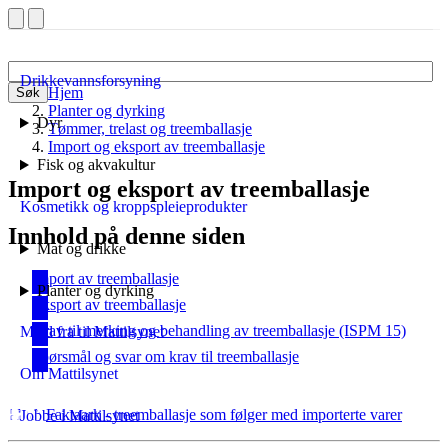
Drikkevannsforsyning
Hjem
Søk
Planter og dyrking
Dyr
Tømmer, trelast og treemballasje
Import og eksport av treemballasje
Fisk og akvakultur
Import og eksport av treemballasje
Kosmetikk og kroppspleieprodukter
Innhold på denne siden
Mat og drikke
Import av treemballasje
Planter og dyrking
Eksport av treemballasje
Krav til merking og behandling av treemballasje (ISPM 15)
Meld fra til Mattilsynet
Spørsmål og svar om krav til treemballasje
Om Mattilsynet
Faktaark - treemballasje som følger med importerte varer
Jobbe i Mattilsynet