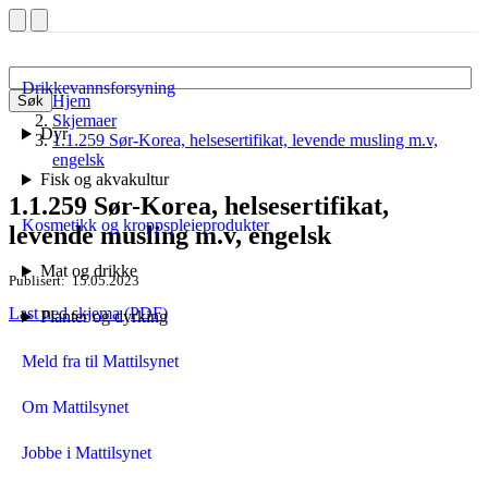
Drikkevannsforsyning
Hjem
Søk
Skjemaer
Dyr
1.1.259 Sør-Korea, helsesertifikat, levende musling m.v,
engelsk
Fisk og akvakultur
1.1.259 Sør-Korea, helsesertifikat,
Kosmetikk og kroppspleieprodukter
levende musling m.v, engelsk
Mat og drikke
Publisert
15.05.2023
Last ned skjema (PDF)
Planter og dyrking
Meld fra til Mattilsynet
Om Mattilsynet
Jobbe i Mattilsynet